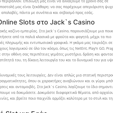
περιβάλλον. Επιδίωξη μας είναι να αλλάξουμε το χρόνο σας σε
 αποστολή μας είναι ξεκάθαρη: να σας παρέχουμε απεριόριστη ψυ
ές απολαβές, πάντα με συνέπεια και σεβασμό προς εσάς.
line Slots στο Jack`s Casino
ακής καζίνο εμπειρίας. Στο Jack`s Casino, παρουσιάζουμε μια ποικ
ήσετε από τα παλιά κλασικά με φρούτα και φαγητά, μέχρι τα πιο
ές πληρωμής και εντυπωσιακά γραφικά. Η γκάμα μας ταιριάζει σε
υς λογισμικού σε όλο τον κόσμο, όπως τις NetEnt, Play’n GO, Pra
με στην οθόνη σας περιπέτειες γεμάτες μυστήριο, δράση και φαντα
υστότητά του, τη δίκαιη λειτουργία του και το δυναμικό του για υ
δυναμικές τους λειτουργίες. Δεν είναι απλώς μια στατική περιστρ
πραγματικότητες, όπου οι χαρακτήρες αναβιώνουν και οι γύροι μπ
σεις και ανταμοιβές. Στο Jack`s Casino, λογίζουμε το ίδιο σημαντι
ρέπουμε να δοκιμάσετε. Δοκιμάστε διαφορετικά θέματα, από αρχαίο
νίες, και βρείτε ποιο παιχνίδι αρμόζει καλύτερα με το στυλ και τη