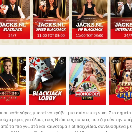
όπου κάθε γύρος μπορεί να κρύβει μια απίστευτη νίκη. Στο σημείο
ιούχο μέρος για όλους τους Ντόπιους παίκτες που ζητούν την υπ
από τα πιο γνωστά και καινοτόμα slot παιχνίδια, συνδυασμένα με