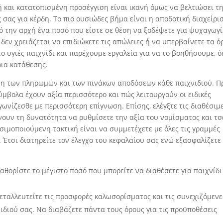
ή και κατατοπισμένη προσέγγιση είναι ικανή όμως να βελτιώσει τ
ς σας για κέρδη. Το πιο ουσιώδες βήμα είναι η αποδοτική διαχείρι
πό την αρχή ένα ποσό που είστε σε θέση να ξοδέψετε για ψυχαγωγί
 δεν χρειάζεται να επιδιώκετε τις απώλειες ή να υπερβαίνετε τα ό
το υγιές παιχνίδι και παρέχουμε εργαλεία για να το βοηθήσουμε, 
ρια κατάθεσης.
ση των πληρωμών και των πινάκων αποδόσεων κάθε παιχνιδιού. Π
σύμβολα έχουν αξία περισσότερο και πώς λειτουργούν οι ειδικές
γωνίζεσθε με περισσότερη επίγνωση. Επίσης, ελέγξτε τις διαθέσιμ
ίνουν τη δυνατότητα να ρυθμίσετε την αξία του νομίσματος και το
ιμοποιούμενη τακτική είναι να συμμετέχετε με όλες τις γραμμές
. Έτσι διατηρείτε τον έλεγχο του κεφαλαίου σας ενώ εξασφαλίζετε
Καθορίστε το μέγιστο ποσό που μπορείτε να διαθέσετε για παιχνίδι
μεταλλευτείτε τις προσφορές καλωσορίσματος και τις συνεχιζόμενε
νιδιού σας. Να διαβάζετε πάντα τους όρους για τις προϋποθέσεις