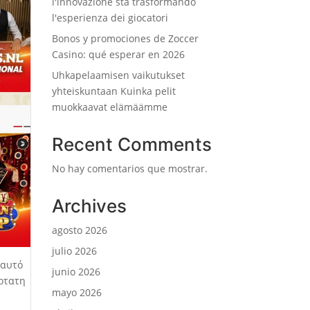
l'innovazione sta trasformando
l'esperienza dei giocatori
Bonos y promociones de Zoccer
Casino: qué esperar en 2026
Uhkapelaamisen vaikutukset
yhteiskuntaan Kuinka pelit
muokkaavat elämäämme
Recent Comments
No hay comentarios que mostrar.
Archives
agosto 2026
julio 2026
 αυτό
junio 2026
έρτατη
mayo 2026