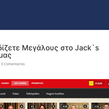
VO
JEANS
ROPA
COLECCIONES
ACCES
ET
CATÁLAGOS
δίζετε Μεγάλους στο Jack`s
 μας
|
0 Comentarios