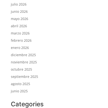
julio 2026
junio 2026
mayo 2026
abril 2026
marzo 2026
febrero 2026
enero 2026
diciembre 2025
noviembre 2025
octubre 2025
septiembre 2025
agosto 2025
junio 2025
Categories