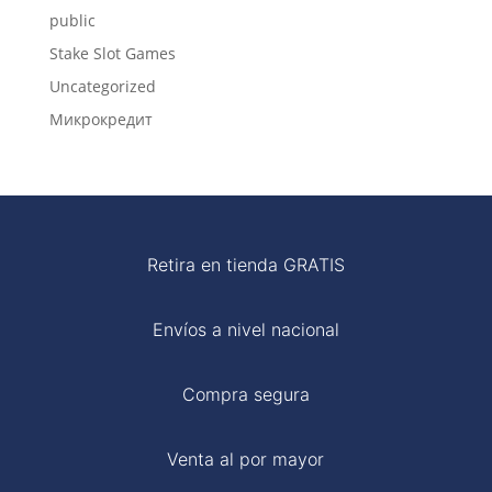
public
Stake Slot Games
Uncategorized
Микрокредит
Retira en tienda GRATIS
Envíos a nivel nacional
Compra segura
Venta al por mayor