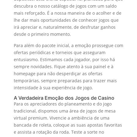
descubra o nosso catálogo de jogos com um saldo
mais reforçado. É a nossa maneira de o acolher e de
lhe dar mais oportunidades de conhecer jogos que
irá apreciar e, naturalmente, de desfrutar ganhos
desde o primeiro momento.
Para além do pacote inicial, a emoção prossegue com
ofertas periódicas e torneios que asseguram
entusiasmo. Estimamos cada jogador, por isso há
sempre novidades. Fique atento à sua painel e à
homepage para não desperdiçar as ofertas
temporárias, sempre preparadas para trazer mais
intensidade à sua experiência de jogo.
A Verdadeira Emoção dos Jogos de Casino
Para os apreciadores do planeamento e do jogo
tradicional, dispomos uma área de jogos de mesa
virtual premium. Vivencie a ambiência de uma
bancada de roleta, coloque as suas apostas favoritas
e assista a rotação da roda. Teste a sorte no