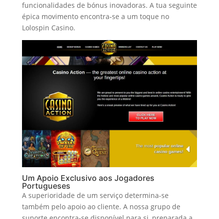
funcionalidades de bónus inovadoras. A tua seguinte
épica movimento encontra‑se a um toque no
Lolospin Casino.
Um Apoio Exclusivo aos Jogadores
Portugueses
A superioridade de um serviço determina-se
também pelo apoio ao cliente. A nossa grupo de
suporte encontra-se disponível para si, preparada a