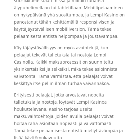
suosikkipeleistään missä ja milloin tahansa
älypuhelimellaan tai tabletillaan. Mobiilipelaaminen
on nykypäivänä yhä suositumpaa, ja Lempi Kasino on
panostanut tähän kehittämällä responsiivisen ja
käyttäjäystävällisen mobiiliversion. Tämä tekee
pelaamisesta entistä helpompaa ja joustavampaa.
Käyttäjäystävällisyys on myös avaintekijä, kun
pelaajat tekevät talletuksia tai nostoja Lempi
Casinolla. Kaikki maksuprosessit on suunniteltu
yksinkertaisiksi ja selkeiksi, mikä tekee asioinnista
vaivatonta. Tämä varmistaa, että pelaajat voivat
keskittyä itse peliin ilman turhaa vaivannäköä.
Erityisesti pelaajat, jotka arvostavat nopeita
talletuksia ja nostoja, löytävät Lempi Kasinoa
houkuttelevana. Kasino tarjoaa useita
maksuvaihtoehtoja, joiden avulla pelaajat voivat
hoitaa raha-asioitaan nopeasti ja vaivattomasti.
Tämä tekee pelaamisesta entistä miellyttävämpää ja
lisää käyttömukavuutta.