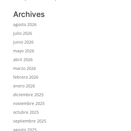
Archives
agosto 2026
julio 2026
junio 2026
mayo 2026
abril 2026
marzo 2026
febrero 2026
enero 2026
diciembre 2025
noviembre 2025
octubre 2025
septiembre 2025
agosto 2025