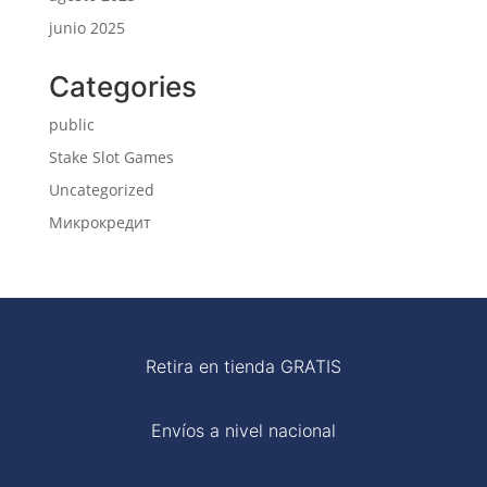
junio 2025
Categories
public
Stake Slot Games
Uncategorized
Микрокредит
Retira en tienda GRATIS
Envíos a nivel nacional