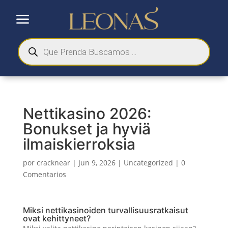
a
Búsqueda
de
productos
Nettikasino 2026:
Bonukset ja hyviä
ilmaiskierroksia
por
cracknear
|
Jun 9, 2026
|
Uncategorized
|
0
Comentarios
Miksi nettikasinoiden turvallisuusratkaisut
ovat kehittyneet?