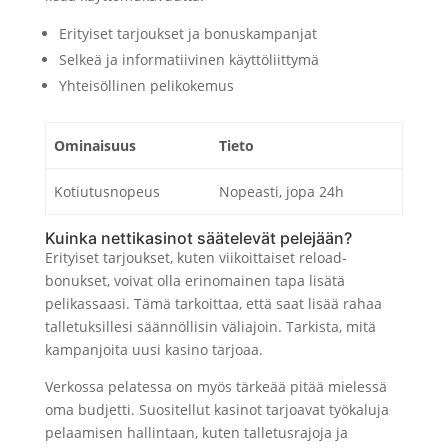
Erityiset tarjoukset ja bonuskampanjat
Selkeä ja informatiivinen käyttöliittymä
Yhteisöllinen pelikokemus
Ominaisuus
Tieto
Kotiutusnopeus
Nopeasti, jopa 24h
Kuinka nettikasinot säätelevät pelejään?
Erityiset tarjoukset, kuten viikoittaiset reload-
bonukset, voivat olla erinomainen tapa lisätä
pelikassaasi. Tämä tarkoittaa, että saat lisää rahaa
talletuksillesi säännöllisin väliajoin. Tarkista, mitä
kampanjoita uusi kasino tarjoaa.
Verkossa pelatessa on myös tärkeää pitää mielessä
oma budjetti. Suositellut kasinot tarjoavat työkaluja
pelaamisen hallintaan, kuten talletusrajoja ja