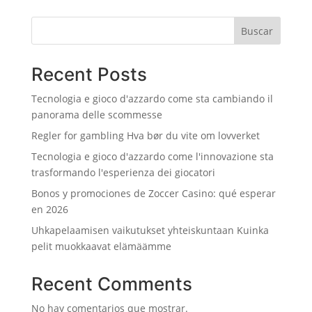
Buscar
Recent Posts
Tecnologia e gioco d'azzardo come sta cambiando il
panorama delle scommesse
Regler for gambling Hva bør du vite om lovverket
Tecnologia e gioco d'azzardo come l'innovazione sta
trasformando l'esperienza dei giocatori
Bonos y promociones de Zoccer Casino: qué esperar
en 2026
Uhkapelaamisen vaikutukset yhteiskuntaan Kuinka
pelit muokkaavat elämäämme
Recent Comments
No hay comentarios que mostrar.