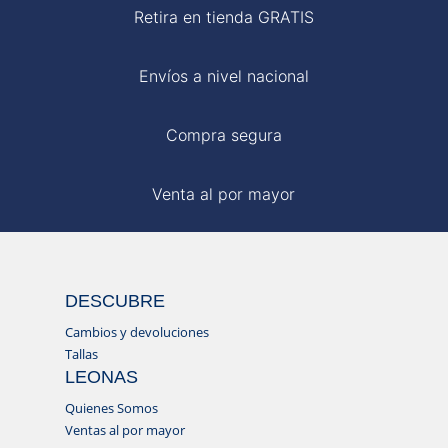
Retira en tienda GRATIS
Envíos a nivel nacional
Compra segura
Venta al por mayor
DESCUBRE
Cambios y devoluciones
Tallas
LEONAS
Quienes Somos
Ventas al por mayor