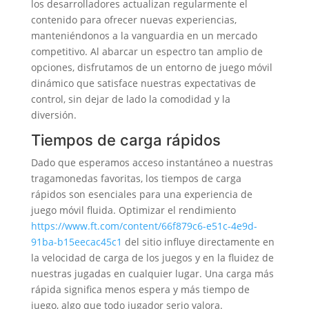
los desarrolladores actualizan regularmente el
contenido para ofrecer nuevas experiencias,
manteniéndonos a la vanguardia en un mercado
competitivo. Al abarcar un espectro tan amplio de
opciones, disfrutamos de un entorno de juego móvil
dinámico que satisface nuestras expectativas de
control, sin dejar de lado la comodidad y la
diversión.
Tiempos de carga rápidos
Dado que esperamos acceso instantáneo a nuestras
tragamonedas favoritas, los tiempos de carga
rápidos son esenciales para una experiencia de
juego móvil fluida. Optimizar el rendimiento
https://www.ft.com/content/66f879c6-e51c-4e9d-
91ba-b15eecac45c1
del sitio influye directamente en
la velocidad de carga de los juegos y en la fluidez de
nuestras jugadas en cualquier lugar. Una carga más
rápida significa menos espera y más tiempo de
juego, algo que todo jugador serio valora.