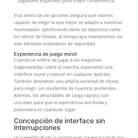
jugadores españoles para mayor conveniencia.
Esta selección de opciones asegura que seamos
capaces de elegir la que mejor se adapte a nuestras
necesidades, optimizando tanto los depósitos como
los retiros de fondos, al tiempo que mantenemos los
más elevados estándares de seguridad.
Experiencia de juego móvil
Cuando se refiere de jugar a las máquinas
tragamonedas sobre la marcha, esperamos una
interface suave y natural en cualquier aparato.
También deseamos una amplia variedad de títulos
para elegir, sin olvidarnos de nuestros preferidos.
Además, los velocidades de carga rápidos son
cruciales para que la experiencia sea fluida y
placentera en cualquier lugar.
Concepción de interface sin
interrupciones
Una interfaz fluida e instintiva es clave para disfrutar