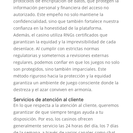
protocolos de encriptación de datos, que protegen la
información personal y financiera del acceso no
autorizado. Este empeño no solo mantiene la
confidencialidad, sino que también fortalece nuestra
confianza en la honestidad de la plataforma.
Además, el casino utiliza RNGs certificados que
garantizan la equidad y la imprevisibilidad de cada
desenlace. Al cumplir con estrictas normas
regulatorias y someternos a revisiones externas
regulares, podemos confiar en que los juegos no solo
son protegidos, sino también imparciales. Este
método riguroso hacia la protección y la equidad
garantiza un ambiente de juego consciente donde la
destreza y el azar conviven en armonía.
Servicios de atención al cliente
En lo que respecta a la atención al cliente, queremos
garantizar de que siempre tengas ayuda a tu
disposición. Por eso, los casinos ofrecen
generalmente servicio las 24 horas del día, los 7 días
de la semana, a través de varios canales como chat