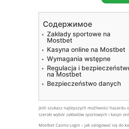
Содержимое
Zakłady sportowe na
Mostbet
Kasyna online na Mostbet
Wymagania wstępne
Regulacja i bezpieczeństw
na Mostbet
Bezpieczeństwo danych
Jeśli szukasz najlepszych możliwości hazardu 
szeroki wybór zakładów sportowych i kasyn onli
Mostbet Casino Login – jak zalogować się do k