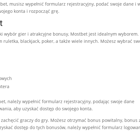
tbet, musisz wypełnić formularz rejestracyjny, podać swoje dane i 
ojego konta i rozpocząć grę.
t
roki wybór gier i atrakcyjne bonusy, Mostbet jest idealnym wyborem.
m ruletka, blackjack, poker, a także wiele innych. Możesz wybrać sw
towych
utera
et, należy wypełnić formularz rejestracyjny, podając swoje dane
wania, aby uzyskać dostęp do swojego konta.
 zachęcić graczy do gry. Możesz otrzymać bonus powitalny, bonus 
uzyskać dostęp do tych bonusów, należy wypełnić formularz logowan