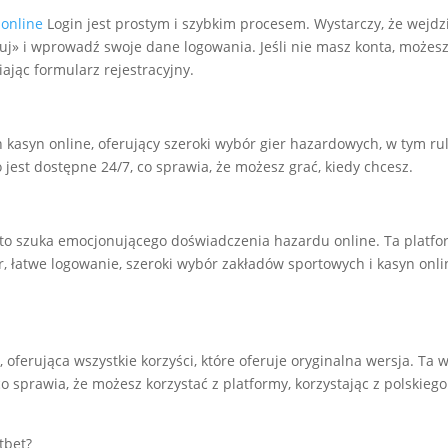
 online
Login jest prostym i szybkim procesem. Wystarczy, że wejdz
guj» i wprowadź swoje dane logowania. Jeśli nie masz konta, możes
iając formularz rejestracyjny.
 kasyn online, oferujący szeroki wybór gier hazardowych, w tym rul
no jest dostępne 24/7, co sprawia, że możesz grać, kiedy chcesz.
kto szuka emocjonującego doświadczenia hazardu online. Ta platf
er, łatwe logowanie, szeroki wybór zakładów sportowych i kasyn onli
 oferująca wszystkie korzyści, które oferuje oryginalna wersja. Ta 
co sprawia, że możesz korzystać z platformy, korzystając z polskiego
tbet?