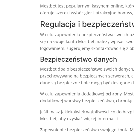
Mostbet jest popularnym kasynem online, które 
oferuje szeroki wybór gier i atrakcyjne bonus
Regulacja i bezpieczeńs
W celu zapewnienia bezpieczeństwa swoich uż
się na swoje konto Mostbet, należy wpisać sw
logowaniem, sugerujemy skontaktować się z o
Bezpieczeństwo danych
Mostbet dba o bezpieczeństwo swoich danych
przechowywane na bezpiecznych serwerach, chro
dane są bezpieczne i nie mogą być dostępne 
W celu zapewnienia dodatkowej ochrony, Mostb
dodatkowej warstwy bezpieczeństwa, chroniąc
Jeśli masz jakiekolwiek wątpliwości co do bez
Mostbet, aby uzyskać więcej informacji.
Zapewnienie bezpieczeństwa swojego konta Mo