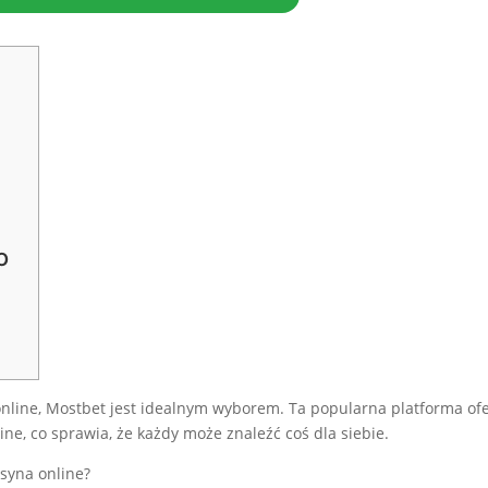
o
online, Mostbet jest idealnym wyborem. Ta popularna platforma of
ne, co sprawia, że każdy może znaleźć coś dla siebie.
asyna online?