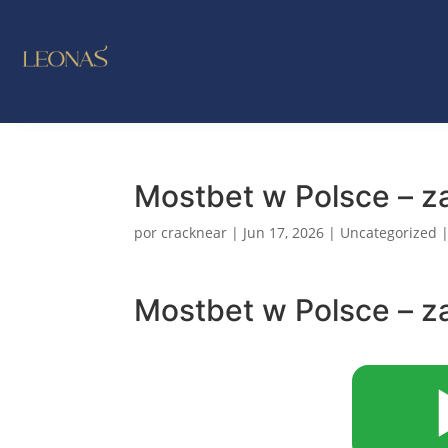
LO NUE
OUTL
Mostbet w Polsce – za
por
cracknear
|
Jun 17, 2026
|
Uncategorized
Mostbet w Polsce – za