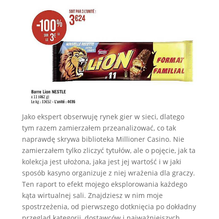
Jako ekspert obserwuję rynek gier w sieci, dlatego
tym razem zamierzałem przeanalizować, co tak
naprawdę skrywa biblioteka Millioner Casino. Nie
zamierzałem tylko zliczyć tytułów, ale o pojęcie, jak ta
kolekcja jest ułożona, jaka jest jej wartość i w jaki
sposób kasyno organizuje z niej wrażenia dla graczy.
Ten raport to efekt mojego eksplorowania każdego
kąta wirtualnej sali. Znajdziesz w nim moje
spostrzeżenia, od pierwszego dotknięcia po dokładny
przegląd kategorii, dostawców i najważniejszych