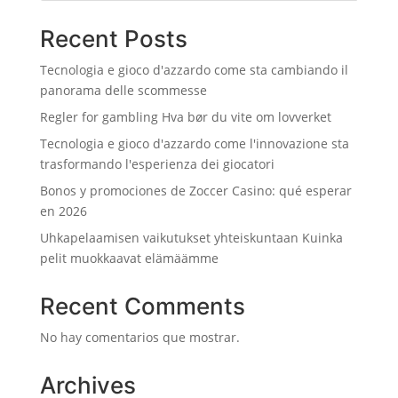
Recent Posts
Tecnologia e gioco d'azzardo come sta cambiando il
panorama delle scommesse
Regler for gambling Hva bør du vite om lovverket
Tecnologia e gioco d'azzardo come l'innovazione sta
trasformando l'esperienza dei giocatori
Bonos y promociones de Zoccer Casino: qué esperar
en 2026
Uhkapelaamisen vaikutukset yhteiskuntaan Kuinka
pelit muokkaavat elämäämme
Recent Comments
No hay comentarios que mostrar.
Archives