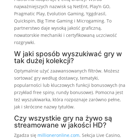
najważniejszych nazwisk są NetEnt, Play’n GO,
Pragmatic Play, Evolution Gaming, Yggdrasil,
Quickspin, Big Time Gaming i Microgaming. To
partnerstwo daje wysoką jakość graficzną,
nowatorskie mechaniki i certyfikowaną uczciwość
rozgrywki.
W jaki sposób wyszukiwać gry w
tak dużej kolekcji?
Optymalnie użyć zaawansowanych filtrów. Możesz
sortować gry według dostawcy, tematyki,
popularności lub kluczowych funkcji bonusowych (na
przykład free spiny, rundy bonusowe). Pomocna jest
też wyszukiwarka, która rozpoznaje zarówno pełne,
jak i skrócone nazwy tytułów.
Czy wszystkie gry na żywo są
streamowane w jakości HD?
Zgadza się
millioneronline.com
. Sekcja Live Casino,