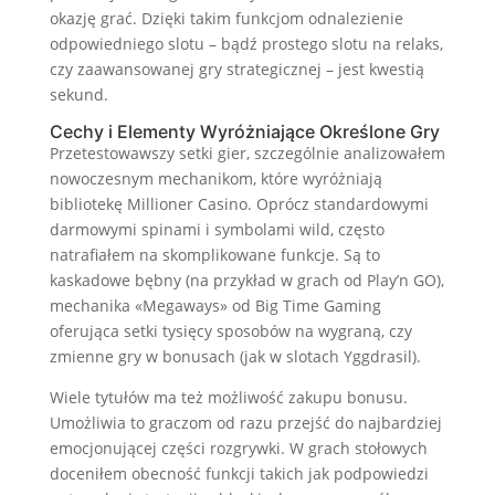
okazję grać. Dzięki takim funkcjom odnalezienie
odpowiedniego slotu – bądź prostego slotu na relaks,
czy zaawansowanej gry strategicznej – jest kwestią
sekund.
Cechy i Elementy Wyróżniające Określone Gry
Przetestowawszy setki gier, szczególnie analizowałem
nowoczesnym mechanikom, które wyróżniają
bibliotekę Millioner Casino. Oprócz standardowymi
darmowymi spinami i symbolami wild, często
natrafiałem na skomplikowane funkcje. Są to
kaskadowe bębny (na przykład w grach od Play’n GO),
mechanika «Megaways» od Big Time Gaming
oferująca setki tysięcy sposobów na wygraną, czy
zmienne gry w bonusach (jak w slotach Yggdrasil).
Wiele tytułów ma też możliwość zakupu bonusu.
Umożliwia to graczom od razu przejść do najbardziej
emocjonującej części rozgrywki. W grach stołowych
doceniłem obecność funkcji takich jak podpowiedzi