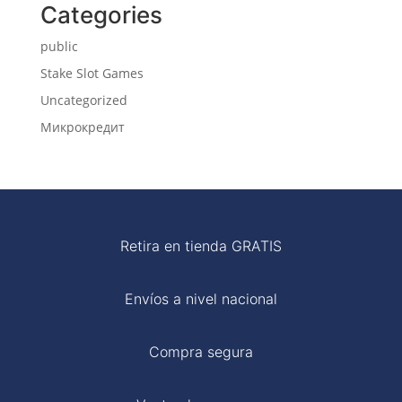
Categories
public
Stake Slot Games
Uncategorized
Микрокредит
Retira en tienda GRATIS
Envíos a nivel nacional
Compra segura