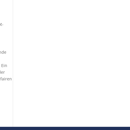
t-
Ende
 Ein
der
fairen
-