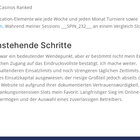
ification-Elemente wie jede Woche und jeden Monat Turniere sowie
om
. Während meiner Sessions ___SPIN_232___ an einem Vergleich Slo
nstehende Schritte
 war ein bedeutender Wendepunkt, aber er bestimmt nicht mein 
chen Zugang auf das Eindrucksvollste bestätigt. Ich mache weiter,
altenderen Einsatzlimits und noch strengeren täglichen Zeitlimits.
es Einsatzkapital ausgewiesen, der riesige Großteil jedoch abseits 
Website ist aufgrund ihrer dokumentierten Vertrauenswürdigkeit, 
kungsintensiven Slots mein Favorit. Langfristiger Sieg im Online
evermögen und der Auswahl eines zuverlässigen Betreibers.