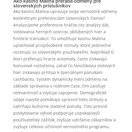
Ako kasíno Malina prerába odmeny pre
slovenských príslušníkov
Ako kasíno Malina upravuje svoje vernostné odmeny
konkrétnym preferenciám slovenských členov?
Analyzujeme preferencie hráčov cez analýzy dát,
sledovania herných vzorcov, obľúbených hier a
histórie transakcií. To umožňuje kasínu Malina
uplatňovať prispôsobené stimuly, ktoré jedinečne
rezonujú so slovenskými používateľmi. Napríklad tí,
ktorí preferujú hracie automaty, často získavajú
bonusové roztočenia, zatiaľ čo fanúšikovia stolových
hier získavajú prístup k špeciálnym ponukám
cashbacku. Systém dynamicky mení odmeny na
základe správania v reálnom čase, čím zaisťuje
relevantnosť a zvyšuje zapojenie. Demografické
údaje navyše pomáhajú spresniť tieto stimuly a
zahŕňajú kultúrne zladené ponuky. Toto presné
poskytovanie výhod podporuje uspokojivejší
používateľský zážitok, zvyšuje udržanie zákazníkov a
zvyšuje celkovú účinnosť vernostného programu.