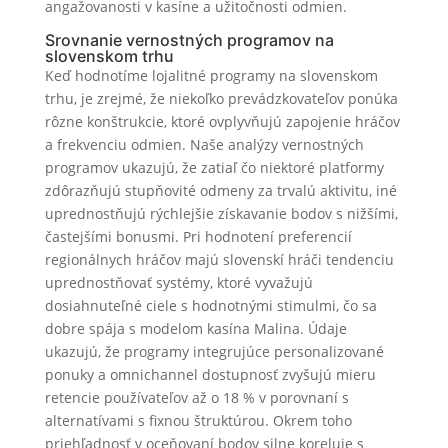
angažovanosti v kasíne a užitočnosti odmien.
Srovnanie vernostných programov na
slovenskom trhu
Keď hodnotíme lojalitné programy na slovenskom
trhu, je zrejmé, že niekoľko prevádzkovateľov ponúka
rôzne konštrukcie, ktoré ovplyvňujú zapojenie hráčov
a frekvenciu odmien. Naše analýzy vernostných
programov ukazujú, že zatiaľ čo niektoré platformy
zdôrazňujú stupňovité odmeny za trvalú aktivitu, iné
uprednostňujú rýchlejšie získavanie bodov s nižšími,
častejšími bonusmi. Pri hodnotení preferencií
regionálnych hráčov majú slovenskí hráči tendenciu
uprednostňovať systémy, ktoré vyvažujú
dosiahnuteľné ciele s hodnotnými stimulmi, čo sa
dobre spája s modelom kasína Malina. Údaje
ukazujú, že programy integrujúce personalizované
ponuky a omnichannel dostupnosť zvyšujú mieru
retencie používateľov až o 18 % v porovnaní s
alternatívami s fixnou štruktúrou. Okrem toho
priehľadnosť v oceňovaní bodov silne koreluje s