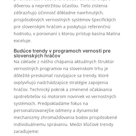
dôverou a nepretržitou účasťou. Tieto zistenia
zdôrazňujú účinnosť dôkladne navrhnutých,
prispôsobivých vernostných systémov špecifických
pre slovenským hráčom a poskytujú referenčnú
hodnotu, v porovnaní s ktorou prístup kasína Malina
exceluje.
Budúce trendy v programoch vernosti pre
slovenských hráčov
Na základe z nášho chápania aktuálnych štruktúr
vernostných programov na slovenskom trhu je
dôležité preskúmať rozvíjajúce sa trendy, ktoré
ovplyvňujú nadchádzajúce stratégie zapojenia
hráčov. Technický pokrok a zmenené očakávania
spotrebiteľov sú motorom noviniek vo vernostných
systémoch. Predpokladáme fokus na
personalizovanejšie odmeny a dynamické
mechanizmy zhromažďovania bodov prispôsobené
individuálnemu správaniu. Medzi kľúčové trendy
zaraďujeme: