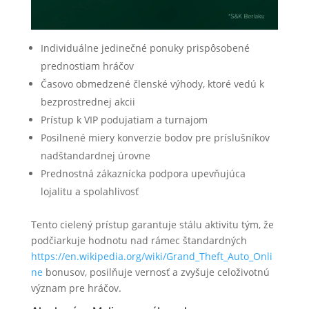
Individuálne jedinečné ponuky prispôsobené
prednostiam hráčov
Časovo obmedzené členské výhody, ktoré vedú k
bezprostrednej akcii
Prístup k VIP podujatiam a turnajom
Posilnené miery konverzie bodov pre príslušníkov
nadštandardnej úrovne
Prednostná zákaznícka podpora upevňujúca
lojalitu a spolahlivosť
Tento cielený prístup garantuje stálu aktivitu tým, že
podčiarkuje hodnotu nad rámec štandardných
https://en.wikipedia.org/wiki/Grand_Theft_Auto_Onli
ne
bonusov, posilňuje vernosť a zvyšuje celoživotnú
význam pre hráčov.