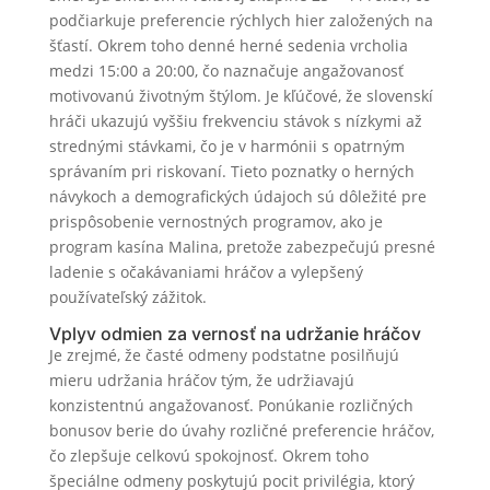
podčiarkuje preferencie rýchlych hier založených na
šťastí. Okrem toho denné herné sedenia vrcholia
medzi 15:00 a 20:00, čo naznačuje angažovanosť
motivovanú životným štýlom. Je kľúčové, že slovenskí
hráči ukazujú vyššiu frekvenciu stávok s nízkymi až
strednými stávkami, čo je v harmónii s opatrným
správaním pri riskovaní. Tieto poznatky o herných
návykoch a demografických údajoch sú dôležité pre
prispôsobenie vernostných programov, ako je
program kasína Malina, pretože zabezpečujú presné
ladenie s očakávaniami hráčov a vylepšený
používateľský zážitok.
Vplyv odmien za vernosť na udržanie hráčov
Je zrejmé, že časté odmeny podstatne posilňujú
mieru udržania hráčov tým, že udržiavajú
konzistentnú angažovanosť. Ponúkanie rozličných
bonusov berie do úvahy rozličné preferencie hráčov,
čo zlepšuje celkovú spokojnosť. Okrem toho
špeciálne odmeny poskytujú pocit privilégia, ktorý