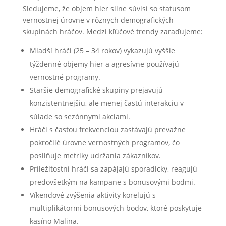
Sledujeme, že objem hier silne súvisí so statusom
vernostnej úrovne v rôznych demografických
skupinách hráčov. Medzi kľúčové trendy zaraďujeme:
Mladší hráči (25 – 34 rokov) vykazujú vyššie
týždenné objemy hier a agresívne používajú
vernostné programy.
Staršie demografické skupiny prejavujú
konzistentnejšiu, ale menej častú interakciu v
súlade so sezónnymi akciami.
Hráči s častou frekvenciou zastávajú prevažne
pokročilé úrovne vernostných programov, čo
posilňuje metriky udržania zákazníkov.
Príležitostní hráči sa zapájajú sporadicky, reagujú
predovšetkým na kampane s bonusovými bodmi.
Víkendové zvýšenia aktivity korelujú s
multiplikátormi bonusových bodov, ktoré poskytuje
kasíno Malina.