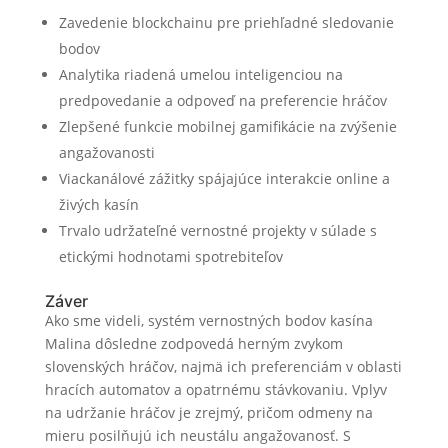
Zavedenie blockchainu pre priehľadné sledovanie
bodov
Analytika riadená umelou inteligenciou na
predpovedanie a odpoveď na preferencie hráčov
Zlepšené funkcie mobilnej gamifikácie na zvýšenie
angažovanosti
Viackanálové zážitky spájajúce interakcie online a
živých kasín
Trvalo udržateľné vernostné projekty v súlade s
etickými hodnotami spotrebiteľov
Záver
Ako sme videli, systém vernostných bodov kasína
Malina dôsledne zodpovedá herným zvykom
slovenských hráčov, najmä ich preferenciám v oblasti
hracích automatov a opatrnému stávkovaniu. Vplyv
na udržanie hráčov je zrejmý, pričom odmeny na
mieru posilňujú ich neustálu angažovanosť. S