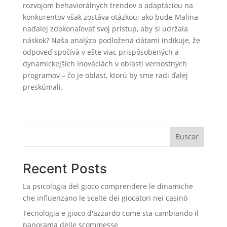
rozvojom behaviorálnych trendov a adaptáciou na
konkurentov však zostáva otázkou: ako bude Malina
naďalej zdokonaľovať svoj prístup, aby si udržala
náskok? Naša analýza podložená dátami indikuje, že
odpoveď spočívá v ešte viac prispôsobených a
dynamickejších inováciách v oblasti vernostných
programov – čo je oblast, ktorú by sme radi ďalej
preskúmali.
Buscar
Recent Posts
La psicologia del gioco comprendere le dinamiche
che influenzano le scelte dei giocatori nei casinò
Tecnologia e gioco d'azzardo come sta cambiando il
panorama delle scommesse