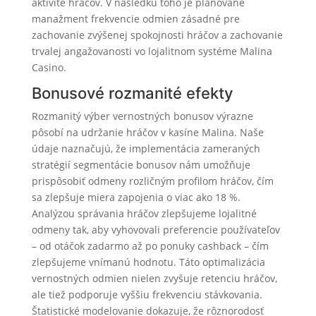
aktivite hráčov. V následku toho je plánované
manažment frekvencie odmien zásadné pre
zachovanie zvýšenej spokojnosti hráčov a zachovanie
trvalej angažovanosti vo lojalitnom systéme Malina
Casino.
Bonusové rozmanité efekty
Rozmanitý výber vernostných bonusov výrazne
pôsobí na udržanie hráčov v kasíne Malina. Naše
údaje naznačujú, že implementácia zameraných
stratégií segmentácie bonusov nám umožňuje
prispôsobiť odmeny rozličným profilom hráčov, čím
sa zlepšuje miera zapojenia o viac ako 18 %.
Analýzou správania hráčov zlepšujeme lojalitné
odmeny tak, aby vyhovovali preferencie používateľov
– od otáčok zadarmo až po ponuky cashback – čím
zlepšujeme vnímanú hodnotu. Táto optimalizácia
vernostných odmien nielen zvyšuje retenciu hráčov,
ale tiež podporuje vyššiu frekvenciu stávkovania.
Štatistické modelovanie dokazuje, že rôznorodosť