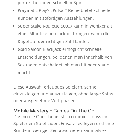
perfekt für einen schnellen Spin.
Pragmatic Play’s „Pulsar“-Reihe bietet schnelle
Runden mit sofortigen Auszahlungen.
Super Stake Roulette 5000x kann in weniger als
einer Minute einen Jackpot bringen, wenn die
Kugel auf der richtigen Zahl landet.
Gold Saloon Blackjack ermöglicht schnelle
Entscheidungen, bei denen man innerhalb von
Sekunden entscheidet, ob man hit oder stand
macht.
Diese Auswahl erlaubt es Spielern, schnell
einzusteigen und auszusteigen, ohne lange Spins
oder ausgedehnte Wettphasen.
Mobile Mastery – Games On The Go
Die mobile Oberfläche ist so optimiert, dass ein
Spieler ein Spiel laden, Einsatz festlegen und eine
Runde in weniger Zeit absolvieren kann, als es