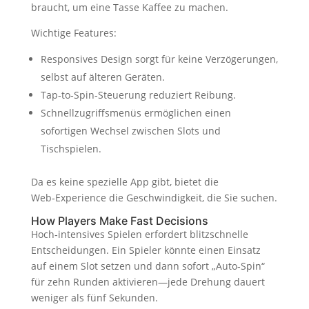
braucht, um eine Tasse Kaffee zu machen.
Wichtige Features:
Responsives Design sorgt für keine Verzögerungen,
selbst auf älteren Geräten.
Tap‑to‑Spin‑Steuerung reduziert Reibung.
Schnellzugriffsmenüs ermöglichen einen
sofortigen Wechsel zwischen Slots und
Tischspielen.
Da es keine spezielle App gibt, bietet die
Web‑Experience die Geschwindigkeit, die Sie suchen.
How Players Make Fast Decisions
Hoch‑intensives Spielen erfordert blitzschnelle
Entscheidungen. Ein Spieler könnte einen Einsatz
auf einem Slot setzen und dann sofort „Auto‑Spin“
für zehn Runden aktivieren—jede Drehung dauert
weniger als fünf Sekunden.