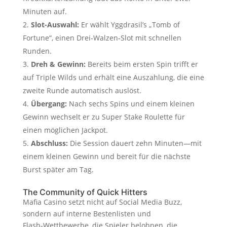
Minuten auf.
Slot-Auswahl:
Er wählt Yggdrasil’s „Tomb of
Fortune“, einen Drei‑Walzen‑Slot mit schnellen
Runden.
Dreh & Gewinn:
Bereits beim ersten Spin trifft er
auf Triple Wilds und erhält eine Auszahlung, die eine
zweite Runde automatisch auslöst.
Übergang:
Nach sechs Spins und einem kleinen
Gewinn wechselt er zu Super Stake Roulette für
einen möglichen Jackpot.
Abschluss:
Die Session dauert zehn Minuten—mit
einem kleinen Gewinn und bereit für die nächste
Burst später am Tag.
The Community of Quick Hitters
Mafia Casino setzt nicht auf Social Media Buzz,
sondern auf interne Bestenlisten und
Flash‑Wettbewerbe, die Spieler belohnen, die