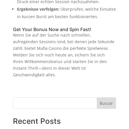
Druck einer echten Session nachzuahmen.
Ergebnisse verfolgen:
Überprüfen, welche Einsätze
in kurzen Burst am besten funktionierten.
Get Your Bonus Now and Spin Fast!
Wenn Sie auf der Suche nach schnellen,
aufregenden Sessions sind, bei denen jede Sekunde
zählt, bietet Mafia Casino die perfekte Spielwiese.
Melden Sie sich noch heute an, sichern Sie sich
Ihren Willkommensbonus und starten Sie in den
Instant‑Thrill—denn in dieser Welt ist
Geschwindigkeit alles.
Buscar
Recent Posts