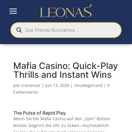
a
Búsqueda
de
productos
Mafia Casino: Quick-Play
Thrills and Instant Wins
por
cracknear
|
Jun 13, 2026
|
Uncategorized
|
0
Comentarios
The Pulse of Rapid Play
Wenn Sie bei Mafia Casino auf den „Spin“-Button
klicken, beginnt die Uhr zu ticken—buchstäblich.