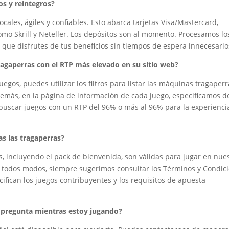
os y reintegros?
ales, ágiles y confiables. Esto abarca tarjetas Visa/Mastercard,
como Skrill y Neteller. Los depósitos son al momento. Procesamos lo
 que disfrutes de tus beneficios sin tiempos de espera innecesario
agaperras con el RTP más elevado en su sitio web?
uegos, puedes utilizar los filtros para listar las máquinas tragaper
Además, en la página de información de cada juego, especificamos d
buscar juegos con un RTP del 96% o más al 96% para la experienci
as las tragaperras?
s, incluyendo el pack de bienvenida, son válidas para jugar en nue
 todos modos, siempre sugerimos consultar los Términos y Condic
ifican los juegos contribuyentes y los requisitos de apuesta
 pregunta mientras estoy jugando?