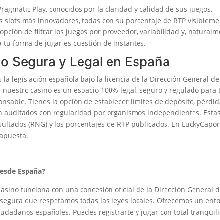
ragmatic Play, conocidos por la claridad y calidad de sus juegos.
s slots más innovadores, todas con su porcentaje de RTP visibleme
 opción de filtrar los juegos por proveedor, variabilidad y, naturalm
a tu forma de jugar es cuestión de instantes.
no Segura y Legal en España
la legislación española bajo la licencia de la Dirección General de
 nuestro casino es un espacio 100% legal, seguro y regulado para t
nsable. Tienes la opción de establecer límites de depósito, pérdid
n auditados con regularidad por organismos independientes. Esta
esultados (RNG) y los porcentajes de RTP publicados. En LuckyCapon
 apuesta.
desde España?
sino funciona con una concesión oficial de la Dirección General 
asegura que respetamos todas las leyes locales. Ofrecemos un ent
ciudadanos españoles. Puedes registrarte y jugar con total tranquil