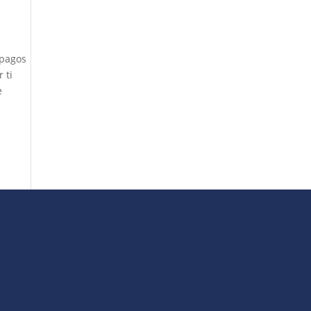
a
 pagos
 ti
e