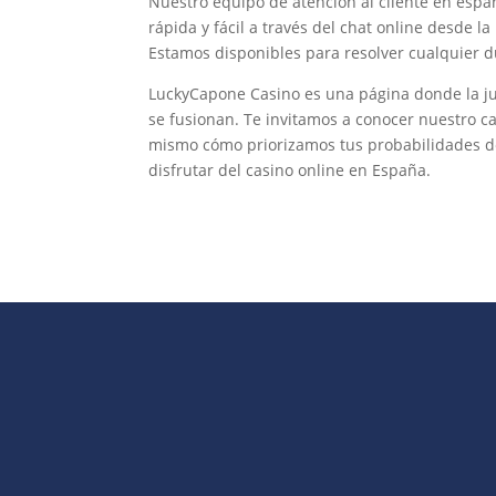
Nuestro equipo de atención al cliente en esp
rápida y fácil a través del chat online desde 
Estamos disponibles para resolver cualquier du
LuckyCapone Casino es una página donde la justi
se fusionan. Te invitamos a conocer nuestro ca
mismo cómo priorizamos tus probabilidades de
disfrutar del casino online en España.