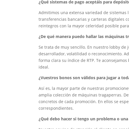
¿Qué sistemas de pago aceptáis para depósit
Admitimos una extensa variedad de sistemas loc
transferencias bancarias y carteras digitales 
reintegros con la mayor celeridad posible para
¿De qué manera puedo hallar las máquinas tr
Se trata de muy sencillo. En nuestro lobby de j
desarrollador, volatilidad o reconocimiento. 
forma clara su índice de RTP. Te aconsejamos 
ideal.
¿Vuestros bonos son válidos para jugar a tod
Así es, la mayor parte de nuestras promocione
amplia colección de máquinas tragaperras. De
concretos de cada promoción. En ellos se espec
correspondientes.
¿Qué debo hacer si tengo un problema o una