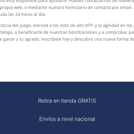
añol está disponible para ayudarte. Puedes contactarnos de maner
la propia web, o mediante nuestro formulario de contacto por email.
da las 24 horas al día.
cia del juego, merced a los slots de alto RTP, y la agilidad en los
tálogo, a beneficiarte de nuestras bonificaciones y a comprobar por
 ganar y tu agrado. Inscríbete hoy y descubre una nueva forma d
Retira en tienda GRATIS
Envíos a nivel nacional