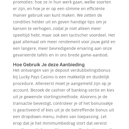
promoties: hoe ze in hun werk gaan, welke soorten
er zijn, en hoe je er op een slimme en efficiënte
manier gebruik van kunt maken. We zetten de
condities helder uit en geven handige tips om je
kansen te verhogen, zodat je niet alleen meer
speeltijd hebt, maar ook een tactischer voordeel. Het
gaat allemaal om meer rendement voor jouw geld en
een langere, meer bevredigende ervaring aan onze
gevarieerde tafels en in ons brede game-aanbod.
Hoe Gebruik Je deze Aanbieding
Het ontvangen van je deposit verdubbelingsbonus
bij Lucky Pays Casino is een makkelijk en duidelijk
procedure. Allereerst moet je aangemeld zijn op je
account. Bezoek de cashier of banking-sectie en kies
uit je gewenste stortingsmethode. Alvorens je de
transactie bevestigt, controleer je of het bonusvakje
is geactiveerd of kies uit je de betreffende bonus uit
een dropdown-menu, indien van toepassing. Let
erop dat je het minimumbedrag stort dat vereist