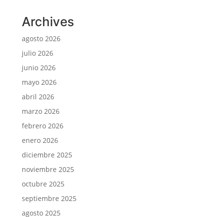
Archives
agosto 2026
julio 2026
junio 2026
mayo 2026
abril 2026
marzo 2026
febrero 2026
enero 2026
diciembre 2025
noviembre 2025
octubre 2025
septiembre 2025
agosto 2025