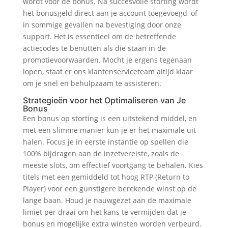
wordt voor de bonus. Na succesvolle storting wordt
het bonusgeld direct aan je account toegevoegd, of
in sommige gevallen na bevestiging door onze
support. Het is essentieel om de betreffende
actiecodes te benutten als die staan in de
promotievoorwaarden. Mocht je ergens tegenaan
lopen, staat er ons klantenserviceteam altijd klaar
om je snel en behulpzaam te assisteren.
Strategieën voor het Optimaliseren van Je
Bonus
Een bonus op storting is een uitstekend middel, en
met een slimme manier kun je er het maximale uit
halen. Focus je in eerste instantie op spellen die
100% bijdragen aan de inzetvereiste, zoals de
meeste slots, om effectief voortgang te behalen. Kies
titels met een gemiddeld tot hoog RTP (Return to
Player) voor een gunstigere berekende winst op de
lange baan. Houd je nauwgezet aan de maximale
limiet per draai om het kans te vermijden dat je
bonus en mogelijke extra winsten worden verbeurd.