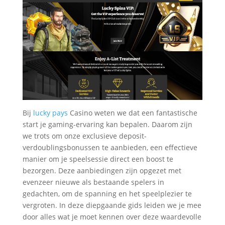
Bij
lucky pays
Casino weten we dat een fantastische
start je gaming-ervaring kan bepalen. Daarom zijn
we trots om onze exclusieve deposit-
verdoublingsbonussen te aanbieden, een effectieve
manier om je speelsessie direct een boost te
bezorgen. Deze aanbiedingen zijn opgezet met
evenzeer nieuwe als bestaande spelers in
gedachten, om de spanning en het speelplezier te
vergroten. In deze diepgaande gids leiden we je mee
door alles wat je moet kennen over deze waardevolle