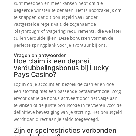
kunt meedoen en meer kansen hebt om die
begeerde winsten te behalen. Het is noodzakelijk om
te snappen dat dit bonusgeld vaak onder
vastgestelde regels valt, de zogenaamde
‘playthrough’ of ‘wagering requirements’, die we later
zullen verduidelijken. Deze bonussen vormen de
perfecte springplank voor je avontuur bij ons.
Vragen en antwoorden
Hoe claim ik een deposit
verdubbelingsbonus bij Lucky
Pays Casino?
Log in op je account en bezoek de cashier en doe
een storting met een passende betaalmethode. Zorg
ervoor dat je de bonus activeert door het vakje aan
te vinken of de juiste bonuscode in te voeren vóór de
definitieve bevestiging van je storting. Het bonusgeld
wordt dan direct aan je saldo toegevoegd.
Zijn er spelrestricties verbonden