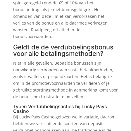
spin, geregeld rond de €5 of 10% van het
bonusbedrag, als je met bonusgeld gokt. Het
schenden van deze limiet kan veroorzaken het
verlies van de bonus en alle daarmee verkregen
winsten. Raadpleeg dit altijd in de
bonusvoorwaarden.
Geldt de de verdubbelingsbonus
voor alle betalingsmethoden?
Niet in alle gevallen. Bepaalde bonussen zijn
nauwkeurig verbonden aan vaste betaalmethoden,
zoals e-wallets of prepaidkaarten. Het is belangrijk
om in de promotievoorwaarden te verifiëren of je
gebruikte stortingsmethode in aanmerking komt voor
de bonus, om frustratie te omzeilen.
Typen Verdubbelingsacties bij Lucky Pays
Casino
Bij Lucky Pays Casino geloven we in variatie, daarom
hebben we verschillende soorten van deposit
verdubbelingsbonussen aan. De traditionele is de