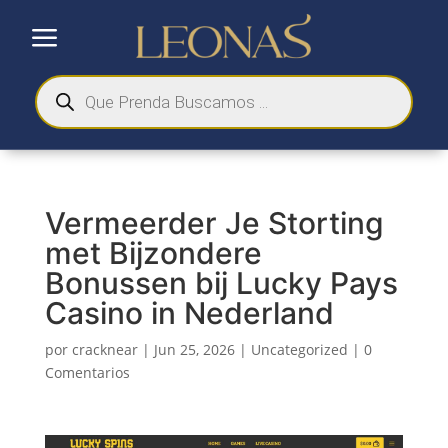
a
Búsqueda
de
productos
Vermeerder Je Storting
met Bijzondere
Bonussen bij Lucky Pays
Casino in Nederland
por
cracknear
|
Jun 25, 2026
|
Uncategorized
|
0
Comentarios