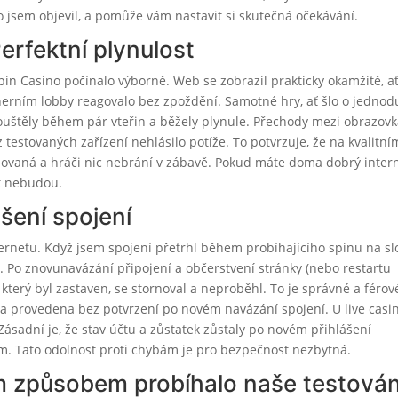
o jsem objevil, a pomůže vám nastavit si skutečná očekávání.
erfektní plynulost
spin Casino počínalo výborně. Web se zobrazil prakticky okamžitě, a
v herním lobby reagovalo bez zpoždění. Samotné hry, ať šlo o jedno
pouštěly během pár vteřin a běžely plynule. Přechody mezi obrazov
testovaných zařízení nehlásilo potíže. To potvrzuje, že na kvalitní
zovaná a hráči nic nebrání v zábavě. Pokud máte doma dobrý intern
t nebudou.
šení spojení
rnetu. Když jsem spojení přetrhl během probíhajícího spinu na sl
 Po znovunavázání připojení a občerstvení stránky (nebo restartu
, který byl zastaven, se stornoval a neproběhl. To je správné a férov
la provedena bez potvrzení po novém navázání spojení. U live casi
Zásadní je, že stav účtu a zůstatek zůstaly po novém přihlášení
. Tato odolnost proti chybám je pro bezpečnost nezbytná.
 způsobem probíhalo naše testován