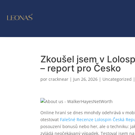
LO NUE
OUTL
Zkoušel jsem v Lolospi
– report pro Česko
por
cracknear
|
Jun 26, 2026
|
Uncategorized
Online hraní se dnes mnohdy odehrává v mobilu 
otestovat
Falešné Recenze Lolospin Česká Rep
posouzení bonusů nebo her, ale o techniku: jak
zvládá neočekávaný výpadek. Testoval jsem na 