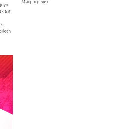
Микрокредит
ejným
ekla a
zi
bilech