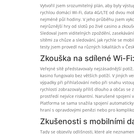
Vytvořil jsem srozumitelný plán, aby byly výstu
rychlou domácí Wi-Fi, data 4G/LTE od dvou mobi
nejméně půl hodiny. V jeho průběhu jsem vykoná
nejrůznější hry od slotů po živé casino a zkouš
Sledoval jsem viditelných zpoždění, zasekávání
sítěmi za chůze a sledování, jak rychle se mo
testy jsem provedl na různých lokalitách v Če
Zkouška na sdílené Wi-Fi: 
Veřejné sítě představovaly nejzásadnější potí
kasino fungovalo bez větších potíží. V jiných v
výpadky při přihlašování nebo při snahu vstoup
rychlostí zobrazovaly příliš dlouho a občas se 
prostředí nejvíce riskantní. Narušené spojení v
Platforma se sama snažila spojení automaticky o
hraní s opravdovými penězi nebo pro kompliko
Zkušenosti s mobilními da
Tady se objevily odlišnosti, které ale neznamena