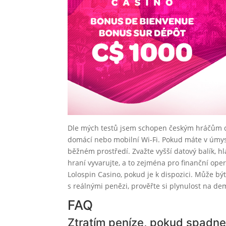
Dle mých testů jsem schopen českým hráčům dá
domácí nebo mobilní Wi-Fi. Pokud máte v úmysl
běžném prostředí. Zvažte vyšší datový balík, hl
hraní vyvarujte, a to zejména pro finanční opera
Lolospin Casino, pokud je k dispozici. Může bý
s reálnými penězi, prověřte si plynulost na de
FAQ
Ztratím peníze, pokud spadne 