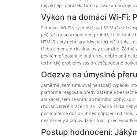
nejvěrnější obrázek. Tato zpráva sumarizuje, c
Výkon na domácí Wi-Fi: P
S domácí Wi-Fi s rychlostí nad 30 Mb/s si Lolo
počítači nebo v mobilním prohlížeči. Klikání 
HTML5 sloty nebo graficky náročnější tituly, s
třeba z menu do kasina, byly okamžité. Žádné z 
pevném připojení je platforma dobře optimali
technické problémy vás pravděpodobně potka
Odezva na úmyslné přeru
Záměrně jsem simuloval nenadálý výpadek inte
platforma reagovala předvídatelně a bezpečně.
aplikace) jsem se vrátil do herního lobby. Spin
chování, které hráče chrání. Žádná sázka neby
pochopitelně došlo k ihned odpojení od stolu. 
nezměněny a odpovídaly situaci před výpadkem
Postup hodnocení: Jakým