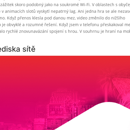
yl zážitek skoro podobný jako na soukromé Wi-Fi. V oblastech s obyč
 v animacích slotů vyskytl nepatrný lag. Ani jedna hra se ale nezas
no. Když přenos klesla pod danou mez, video změnilo do nižšího
To je obvyklé a rozumné řešení. Když jsem v telefonu přeskakoval me
alo rychlé znovunavázání spojení s hrou. V souhrnu je hraní na mo
diska sítě