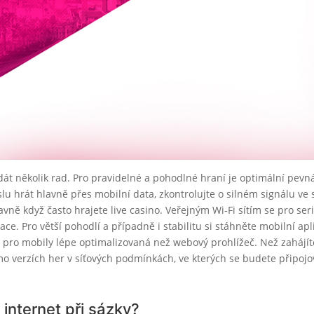
t několik rad. Pro pravidelné a pohodlné hraní je optimální pevn
u hrát hlavně přes mobilní data, zkontrolujte o silném signálu ve
avně když často hrajete live casino. Veřejným Wi-Fi sítím se pro ser
ce. Pro větší pohodlí a případně i stabilitu si stáhněte mobilní apl
t pro mobily lépe optimalizovaná než webový prohlížeč. Než zahájít
mo verzích her v síťových podmínkách, ve kterých se budete připojo
internet při sázky?