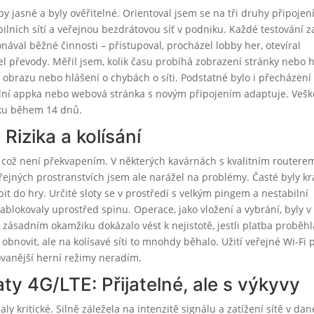
py jasné a byly ověřitelné. Orientoval jsem se na tři druhy připojení
lních sítí a veřejnou bezdrátovou síť v podniku. Každé testování z
val běžné činnosti – přistupoval, procházel lobby her, otevíral
el převody. Měřil jsem, kolik času probíhá zobrazení stránky nebo h
 obrazu nebo hlášení o chybách o síti. Podstatné bylo i přecházení
bilní appka nebo webová stránka s novým připojením adaptuje. Vešk
sku během 14 dnů.
Rizika a kolísání
ž, což není překvapením. V některých kavárnách s kvalitním routere
eřejných prostranstvích jsem ale narážel na problémy. Časté byly kr
it do hry. Určité sloty se v prostředí s velkým pingem a nestabilní
zablokovaly uprostřed spinu. Operace, jako vložení a vybrání, byly v
 zásadním okamžiku dokázalo vést k nejistotě, jestli platba proběhl
bnovit, ale na kolísavé síti to mnohdy běhalo. Užití veřejné Wi-Fi 
vanější herní režimy neradím.
ty 4G/LTE: Přijatelné, ale s výkyvy
ly kritické. Silně záležela na intenzitě signálu a zatížení sítě v da