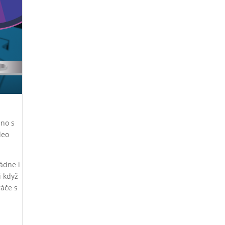
ino s
deo
ádne i
i když
ráče s