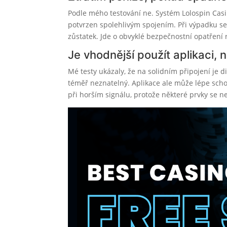
Podle mého testování ne. Systém Lolospin Casin
potvrzen spolehlivým spojením. Při výpadku se
zůstatek. Jde o obvyklé bezpečnostní opatření
Je vhodnější použít aplikaci, 
Mé testy ukázaly, že na solidním připojení je 
téměř neznatelný. Aplikace ale může lépe sch
při horším signálu, protože některé prvky se n