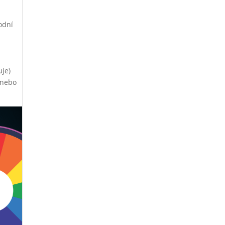
odní
uje)
 nebo