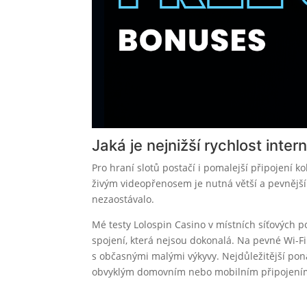
Jaká je nejnižší rychlost inter
Pro hraní slotů postačí i pomalejší připojení ko
živým videopřenosem je nutná větší a pevnější
nezaostávalo.
Mé testy Lolospin Casino v místních síťových p
spojení, která nejsou dokonalá. Na pevné Wi-Fi
s občasnými malými výkyvy. Nejdůležitější pona
obvyklým domovním nebo mobilním připojením 