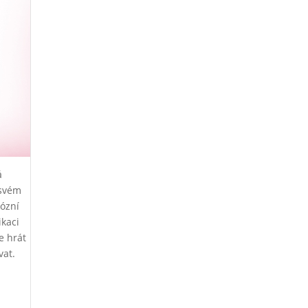
á
 svém
iózní
ikaci
e hrát
vat.