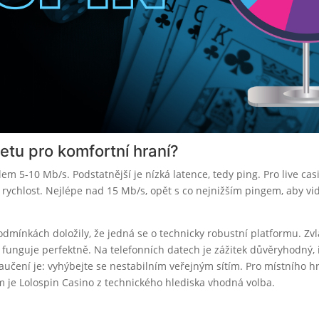
netu pro komfortní hraní?
lem 5-10 Mb/s. Podstatnější je nízká latence, tedy ping. Pro live cas
 rychlost. Nejlépe nad 15 Mb/s, opět s co nejnižším pingem, aby vi
odmínkách doložily, že jedná se o technicky robustní platformu. Zvl
 funguje perfektně. Na telefonních datech je zážitek důvěryhodný, 
učení je: vyhýbejte se nestabilním veřejným sítím. Pro místního h
je Lolospin Casino z technického hlediska vhodná volba.