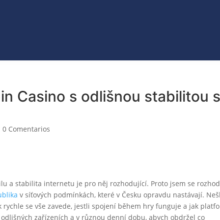
VO
JEANS
ROPA
COLECCIONES
ACCES
ET
CATÁLAGOS
n Casino s odlišnou stabilitou s
|
0 Comentarios
a stabilita internetu je pro něj rozhodující. Proto jsem se rozhod
ublika
v síťových podmínkách, které v Česku opravdu nastávají. Neš
 rychle se vše zavede, jestli spojení během hry funguje a jak platf
odlišných zařízeních a v různou denní dobu, abych obdržel co