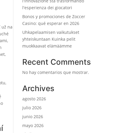
l'innovazione sta trasformando
l'esperienza dei giocatori
Bonos y promociones de Zoccer
Casino: qué esperar en 2026
ť už na
Uhkapelaamisen vaikutukset
duché
yhteiskuntaan Kuinka pelit
kami,
muokkaavat elämäämme
m
et,
Recent Comments
No hay comentarios que mostrar.
otu,
Archives
é
agosto 2026
no
julio 2026
junio 2026
mayo 2026
í