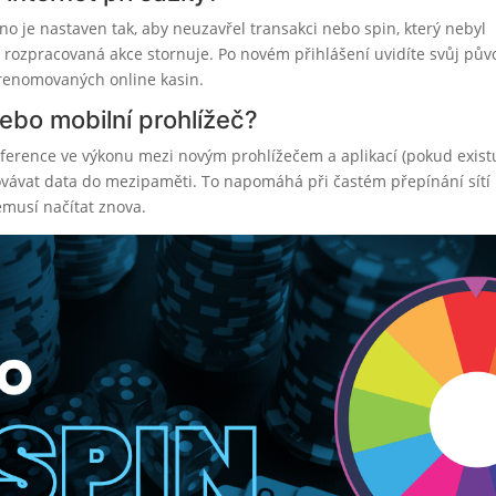
o je nastaven tak, aby neuzavřel transakci nebo spin, který nebyl
 rozpracovaná akce stornuje. Po novém přihlášení uvidíte svůj pův
 renomovaných online kasin.
nebo mobilní prohlížeč?
diference ve výkonu mezi novým prohlížečem a aplikací (pokud exist
ovávat data do mezipaměti. To napomáhá při častém přepínání sítí
emusí načítat znova.