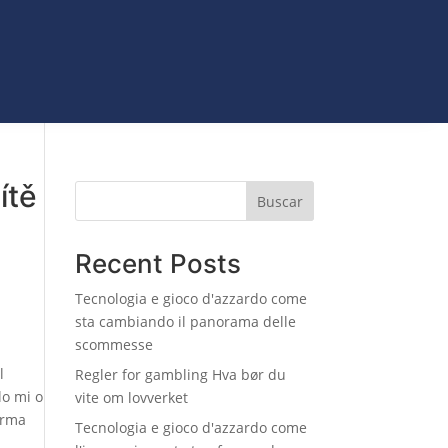
ORIOS
ítě
Buscar
Recent Posts
Tecnologia e gioco d'azzardo come
sta cambiando il panorama delle
scommesse
l
Regler for gambling Hva bør du
lo mi o
vite om lovverket
orma
Tecnologia e gioco d'azzardo come