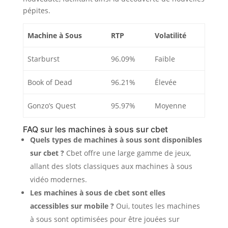
pépites.
Machine à Sous
RTP
Volatilité
Starburst
96.09%
Faible
Book of Dead
96.21%
Élevée
Gonzo’s Quest
95.97%
Moyenne
FAQ sur les machines à sous sur cbet
Quels types de machines à sous sont disponibles
sur cbet ?
Cbet offre une large gamme de jeux,
allant des slots classiques aux machines à sous
vidéo modernes.
Les machines à sous de cbet sont elles
accessibles sur mobile ?
Oui, toutes les machines
à sous sont optimisées pour être jouées sur