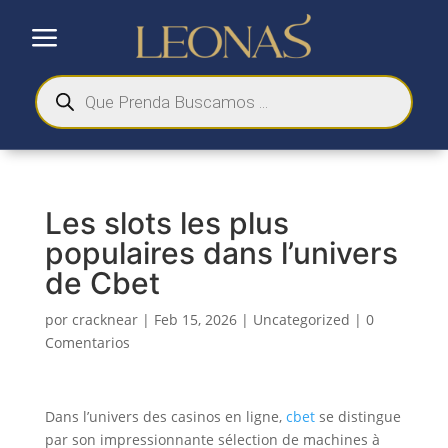
a
Búsqueda
de
productos
Les slots les plus
populaires dans l’univers
de Cbet
por
cracknear
|
Feb 15, 2026
|
Uncategorized
|
0
Comentarios
Dans l’univers des casinos en ligne,
cbet
se distingue
par son impressionnante sélection de machines à