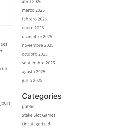
abril 2026
marzo 2026
febrero 2026
enero 2026
diciembre 2025
cées
noviembre 2025
en
octubre 2025
septiembre 2025
à un
agosto 2025
junio 2025
Categories
 jours
public
Stake Slot Games
Uncategorized