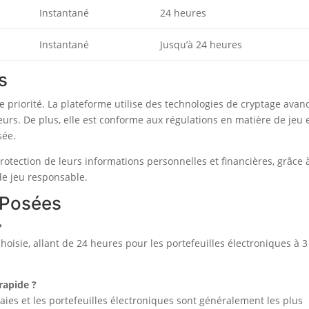
Instantané
24 heures
Instantané
Jusqu’à 24 heures
s
e priorité. La plateforme utilise des technologies de cryptage avan
urs. De plus, elle est conforme aux régulations en matière de jeu 
sée.
rotection de leurs informations personnelles et financières, grâce 
de jeu responsable.
 Posées
?
choisie, allant de 24 heures pour les portefeuilles électroniques à 3
rapide ?
aies et les portefeuilles électroniques sont généralement les plus