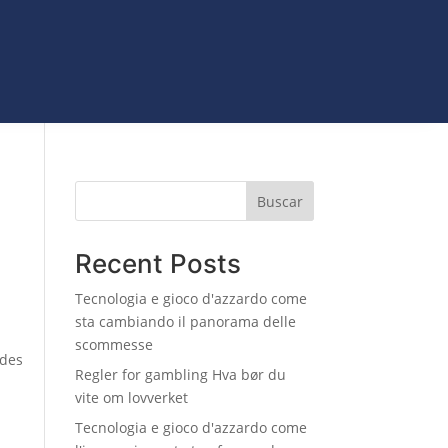
ORIOS
Buscar
Recent Posts
Tecnologia e gioco d'azzardo come
sta cambiando il panorama delle
scommesse
 des
Regler for gambling Hva bør du
vite om lovverket
Tecnologia e gioco d'azzardo come