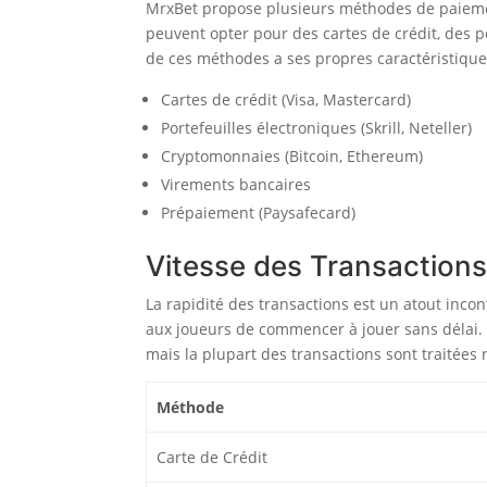
MrxBet propose plusieurs méthodes de paiemen
peuvent opter pour des cartes de crédit, des p
de ces méthodes a ses propres caractéristiques,
Cartes de crédit (Visa, Mastercard)
Portefeuilles électroniques (Skrill, Neteller)
Cryptomonnaies (Bitcoin, Ethereum)
Virements bancaires
Prépaiement (Paysafecard)
Vitesse des Transaction
La rapidité des transactions est un atout inco
aux joueurs de commencer à jouer sans délai. Po
mais la plupart des transactions sont traitées 
Méthode
Carte de Crédit