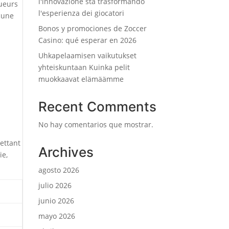
l'innovazione sta trasformando
oueurs
l'esperienza dei giocatori
acune
Bonos y promociones de Zoccer
Casino: qué esperar en 2026
Uhkapelaamisen vaikutukset
yhteiskuntaan Kuinka pelit
muokkaavat elämäämme
Recent Comments
No hay comentarios que mostrar.
ettant
Archives
ie,
agosto 2026
julio 2026
junio 2026
mayo 2026