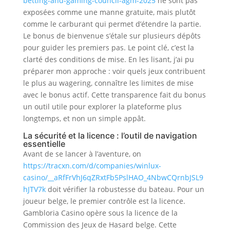
betting-and-gaming-council-agm-2025
ne sont pas
exposées comme une manne gratuite, mais plutôt
comme le carburant qui permet d’étendre la partie.
Le bonus de bienvenue s’étale sur plusieurs dépôts
pour guider les premiers pas. Le point clé, c’est la
clarté des conditions de mise. En les lisant, j’ai pu
préparer mon approche : voir quels jeux contribuent
le plus au wagering, connaître les limites de mise
avec le bonus actif. Cette transparence fait du bonus
un outil utile pour explorer la plateforme plus
longtemps, et non un simple appât.
La sécurité et la licence : l’outil de navigation
essentielle
Avant de se lancer à l’aventure, on
https://tracxn.com/d/companies/winlux-
casino/__aRfFrVhJ6qZRxtFb5PslHAO_4NbwCQrnbJSL9
hJTV7k
doit vérifier la robustesse du bateau. Pour un
joueur belge, le premier contrôle est la licence.
Gambloria Casino opère sous la licence de la
Commission des Jeux de Hasard belge. Cette