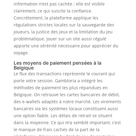
information n’est pas cachée ; elle est visible
clairement, ce qui suscite la confiance.
Concrètement, la plateforme applique les
régulations strictes locales sur la sauvegarde des
joueurs, la justice des jeux et la limitation du jeu
problématique. Jouer sur un site aussi régulé
apporte une sérénité nécessaire pour apprécier du
voyage.
Les moyens de paiement pensées à la
Belgique
Le flux des transactions représente le courant qui
porte votre session. Gambloria a intégré les
méthodes de paiement les plus répandues en
Belgique. On retrouve les cartes bancaires de débit,
des e-wallets adaptés à notre marché. Les virements
bancaires via les systèmes locaux constituent aussi
une option fiable. Les délais de retrait se situent
dans la moyenne. Ce qui m’a semblé important, c’est
le manque de frais cachés de la part de la