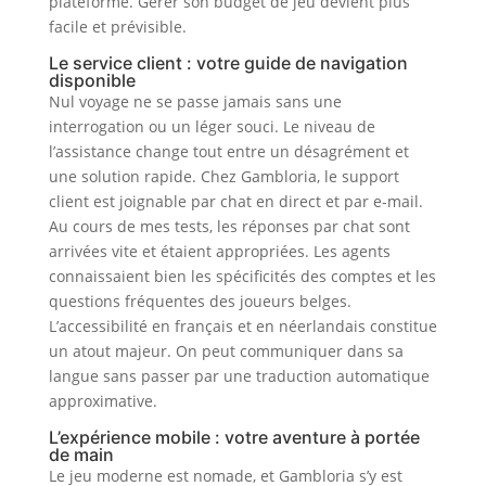
plateforme. Gérer son budget de jeu devient plus
facile et prévisible.
Le service client : votre guide de navigation
disponible
Nul voyage ne se passe jamais sans une
interrogation ou un léger souci. Le niveau de
l’assistance change tout entre un désagrément et
une solution rapide. Chez Gambloria, le support
client est joignable par chat en direct et par e-mail.
Au cours de mes tests, les réponses par chat sont
arrivées vite et étaient appropriées. Les agents
connaissaient bien les spécificités des comptes et les
questions fréquentes des joueurs belges.
L’accessibilité en français et en néerlandais constitue
un atout majeur. On peut communiquer dans sa
langue sans passer par une traduction automatique
approximative.
L’expérience mobile : votre aventure à portée
de main
Le jeu moderne est nomade, et Gambloria s’y est