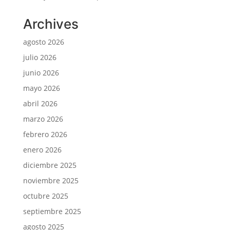
Archives
agosto 2026
julio 2026
junio 2026
mayo 2026
abril 2026
marzo 2026
febrero 2026
enero 2026
diciembre 2025
noviembre 2025
octubre 2025
septiembre 2025
agosto 2025