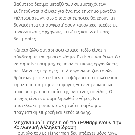
βαθύτερο δέσιμο μεταξύ των συμμετεχόντων.
Συζητούνται σκέψεις για ένα πιο επίσημο μοντέλο
«πληρωμάτων», στο οποίο οι χρήστες θα έχουν τη
δυνατότητα να συγκροτήσουν κανονικές παρέες με
προσωπικούς αρχηγούς, ετικέτες και ιδιαίτερες
δοκιμασίες.
Κάποιο άλλο συναρπαστικότατο πεδίο είναι η
σύνδεση με τον φυσικό κόσμο. Εκείνο είναι δυνατόν
να σημαίνει συμμαχίες με αλιευτικούς οργανώσεις
σε ελληνικές περιοχές, τη διοργάνωση ζωντανών
δράσεων με αντικείμενο το ψάρεμα, ή επιπλέον και
τη αξιοποίηση της εφαρμογής για ενημέρωση ως
προς με την προστασία της υδάτινης πανίδας. Ο
στόχος είναι να συμπληρωθεί ο γύρος. Να
αποτελέσει η διαδικτυακή τούτη παρέα μια
πραγματική επιρροή και εκτός οθόνης.
Μηχανισμοί Παιχνιδιού που Ενθαρρύνουν την
Κοινωνική Αλληλεπίδραση
Η σύνολο του Le Fisherman δεν υπάρχει μόνο λόγω