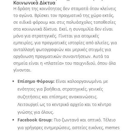
Κοινωνικά Δίκτυα
Η δράση της κοινότητας δεν σταματά όταν κλείνεις
το αγώνα. Βρίσκει τον πραγματικό της χώρο εκτός,
σε ειδικά φόρουμ και στις πολυάσχολες τοποθεσίες
στα κοινωνικά δίκτυα. Εκεί, η συνομιλία δεν είναι
μόνο για στρατηγικές. Γίνεται για ατομικές
εμπειρίες, για πραγματικές ιστορίες από αλιείες, για
ανταλλαγή φωτογραφιών και μερικές στιγμές για
οργάνωση πραγματικών συναντήσεων. Αυτά τα
σημεία είναι η «πλατεία» του παιχνιδιού, όπου όλα
γίνονται.
Επίσημο Φόρουμ:
Είναι καλοοργανωμένο, με
ενότητες για βοήθεια, στρατηγικές, γενικές
συζητήσεις και επίσημες ανακοινώσεις.
Λειτουργεί ως το κεντρικό αρχείο και το κέντρο
γνώσης για όλους.
Facebook Group:
Πιο ζωντανό και οπτικό. Τέλειο
για γρήγορες ενημερώσεις, αστείες εικόνες, memes