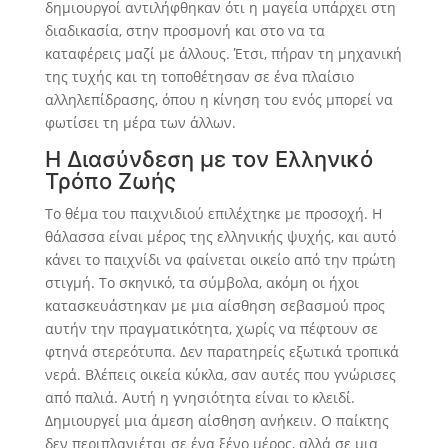
δημιουργοί αντιλήφθηκαν ότι η μαγεία υπάρχει στη
διαδικασία, στην προσμονή και στο να τα
καταφέρεις μαζί με άλλους. Έτσι, πήραν τη μηχανική
της τυχής και τη τοποθέτησαν σε ένα πλαίσιο
αλληλεπίδρασης, όπου η κίνηση του ενός μπορεί να
φωτίσει τη μέρα των άλλων.
Η Διασύνδεση με τον Ελληνικό
Τρόπο Ζωής
Το θέμα του παιχνιδιού επιλέχτηκε με προσοχή. Η
θάλασσα είναι μέρος της ελληνικής ψυχής, και αυτό
κάνει το παιχνίδι να φαίνεται οικείο από την πρώτη
στιγμή. Το σκηνικό, τα σύμβολα, ακόμη οι ήχοι
κατασκευάστηκαν με μια αίσθηση σεβασμού προς
αυτήν την πραγματικότητα, χωρίς να πέφτουν σε
φτηνά στερεότυπα. Δεν παρατηρείς εξωτικά τροπικά
νερά. Βλέπεις οικεία κύκλα, σαν αυτές που γνώρισες
από παλιά. Αυτή η γνησιότητα είναι το κλειδί.
Δημιουργεί μια άμεση αίσθηση ανήκειν. Ο παίκτης
δεν περιπλανιέται σε ένα ξένο μέρος, αλλά σε μια