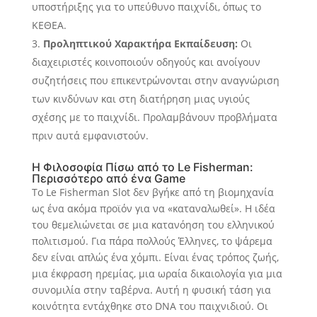
υποστήριξης για το υπεύθυνο παιχνίδι, όπως το
ΚΕΘΕΑ.
Προληπτικού Χαρακτήρα Εκπαίδευση:
Οι
διαχειριστές κοινοποιούν οδηγούς και ανοίγουν
συζητήσεις που επικεντρώνονται στην αναγνώριση
των κινδύνων και στη διατήρηση μιας υγιούς
σχέσης με το παιχνίδι. Προλαμβάνουν προβλήματα
πριν αυτά εμφανιστούν.
Η Φιλοσοφία Πίσω από το Le Fisherman:
Περισσότερο από ένα Game
Το Le Fisherman Slot δεν βγήκε από τη βιομηχανία
ως ένα ακόμα προϊόν για να «καταναλωθεί». Η ιδέα
του θεμελιώνεται σε μια κατανόηση του ελληνικού
πολιτισμού. Για πάρα πολλούς Έλληνες, το ψάρεμα
δεν είναι απλώς ένα χόμπι. Είναι ένας τρόπος ζωής,
μια έκφραση ηρεμίας, μια ωραία δικαιολογία για μια
συνομιλία στην ταβέρνα. Αυτή η φυσική τάση για
κοινότητα εντάχθηκε στο DNA του παιχνιδιού. Οι