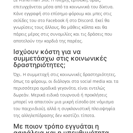
επιτυγχάνεται μέσα από τα κοινωνικά του δίκτυα.
Κάνε εγγραφή στο επίσημο φόρουμ και μπες στις
σελίδες του στο Facebook ή στο Discord. Εκεί θα
γνωρίσεις τους άλλους, θα μάθεις κόλπα και θα
πάρεις μέρος στις συνομιλίες και τις δράσεις που
αποτελούν την καρδιά της παρέας.
Ισχύουν κόστη για να
συμμετάσχω στις κοινωνικές
δραστηριότητες;
Όχι. Η συμμετοχή στις κοινωνικές δραστηριότητες,
όπως τα φόρουμ, οι διάλογοι στα social media και τα
περισσότερα ομαδικά γεγονότα, είναι εντελώς
δωρεάν. Μερικά ειδικά τουρνουά ή προκλήσεις
μπορεί να απαιτούν μια μικρή είσοδο (σε νόμισμα
του παιχνιδιού), αλλά η συγκλονιστική πλειοψηφία
της αλληλεπίδρασης δεν κοστίζει τίποτα.
Με ποιον τρόπο εγγυάται η
ασφάλεια και η υπευθυνότητα