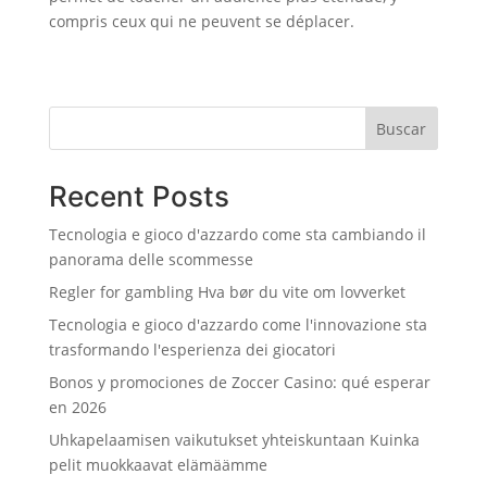
compris ceux qui ne peuvent se déplacer.
Buscar
Recent Posts
Tecnologia e gioco d'azzardo come sta cambiando il
panorama delle scommesse
Regler for gambling Hva bør du vite om lovverket
Tecnologia e gioco d'azzardo come l'innovazione sta
trasformando l'esperienza dei giocatori
Bonos y promociones de Zoccer Casino: qué esperar
en 2026
Uhkapelaamisen vaikutukset yhteiskuntaan Kuinka
pelit muokkaavat elämäämme