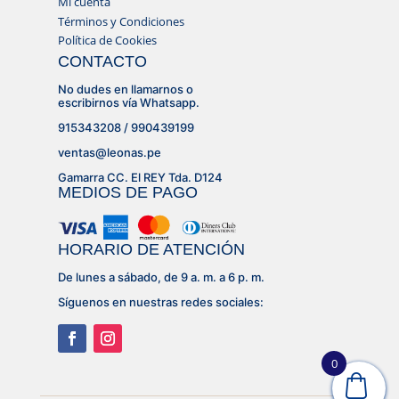
Mi cuenta
Términos y Condiciones
Política de Cookies
CONTACTO
No dudes en llamarnos o
escribirnos vía Whatsapp.
915343208 / 990439199
ventas@leonas.pe
Gamarra CC. El REY Tda. D124
MEDIOS DE PAGO
HORARIO DE ATENCIÓN
De lunes a sábado, de 9 a. m. a 6 p. m.
Síguenos en nuestras redes sociales:
0