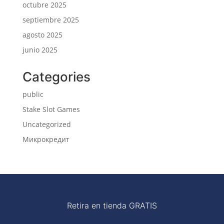
octubre 2025
septiembre 2025
agosto 2025
junio 2025
Categories
public
Stake Slot Games
Uncategorized
Микрокредит
Retira en tienda GRATIS