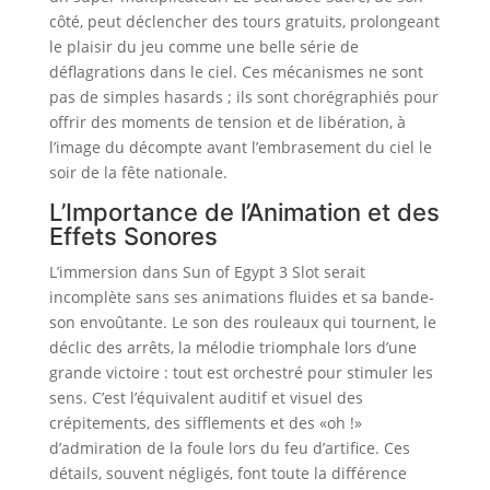
côté, peut déclencher des tours gratuits, prolongeant
le plaisir du jeu comme une belle série de
déflagrations dans le ciel. Ces mécanismes ne sont
pas de simples hasards ; ils sont chorégraphiés pour
offrir des moments de tension et de libération, à
l’image du décompte avant l’embrasement du ciel le
soir de la fête nationale.
L’Importance de l’Animation et des
Effets Sonores
L’immersion dans Sun of Egypt 3 Slot serait
incomplète sans ses animations fluides et sa bande-
son envoûtante. Le son des rouleaux qui tournent, le
déclic des arrêts, la mélodie triomphale lors d’une
grande victoire : tout est orchestré pour stimuler les
sens. C’est l’équivalent auditif et visuel des
crépitements, des sifflements et des «oh !»
d’admiration de la foule lors du feu d’artifice. Ces
détails, souvent négligés, font toute la différence