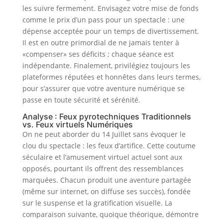
les suivre fermement. Envisagez votre mise de fonds
comme le prix d’un pass pour un spectacle : une
dépense acceptée pour un temps de divertissement.
Il est en outre primordial de ne jamais tenter à
«compenser» ses déficits ; chaque séance est
indépendante. Finalement, privilégiez toujours les
plateformes réputées et honnêtes dans leurs termes,
pour s’assurer que votre aventure numérique se
passe en toute sécurité et sérénité.
Analyse : Feux pyrotechniques Traditionnels
vs. Feux virtuels Numériques
On ne peut aborder du 14 Juillet sans évoquer le
clou du spectacle : les feux d’artifice. Cette coutume
séculaire et l’amusement virtuel actuel sont aux
opposés, pourtant ils offrent des ressemblances
marquées. Chacun produit une aventure partagée
(même sur internet, on diffuse ses succès), fondée
sur le suspense et la gratification visuelle. La
comparaison suivante, quoique théorique, démontre