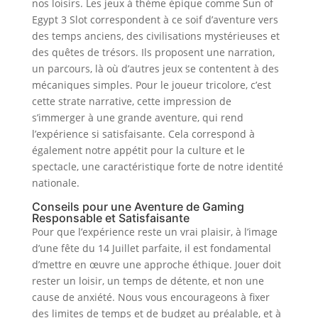
nos loisirs. Les jeux à thème épique comme Sun of
Egypt 3 Slot correspondent à ce soif d’aventure vers
des temps anciens, des civilisations mystérieuses et
des quêtes de trésors. Ils proposent une narration,
un parcours, là où d’autres jeux se contentent à des
mécaniques simples. Pour le joueur tricolore, c’est
cette strate narrative, cette impression de
s’immerger à une grande aventure, qui rend
l’expérience si satisfaisante. Cela correspond à
également notre appétit pour la culture et le
spectacle, une caractéristique forte de notre identité
nationale.
Conseils pour une Aventure de Gaming
Responsable et Satisfaisante
Pour que l’expérience reste un vrai plaisir, à l’image
d’une fête du 14 Juillet parfaite, il est fondamental
d’mettre en œuvre une approche éthique. Jouer doit
rester un loisir, un temps de détente, et non une
cause de anxiété. Nous vous encourageons à fixer
des limites de temps et de budget au préalable, et à