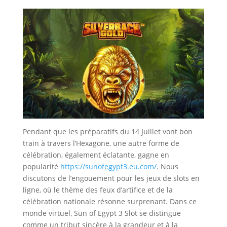
Pendant que les préparatifs du 14 Juillet vont bon
train à travers l’Hexagone, une autre forme de
célébration, également éclatante, gagne en
popularité
https://sunofegypt3.eu.com/
. Nous
discutons de l’engouement pour les jeux de slots en
ligne, où le thème des feux d’artifice et de la
célébration nationale résonne surprenant. Dans ce
monde virtuel, Sun of Egypt 3 Slot se distingue
comme un tribut sincère à la grandeur et à la