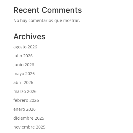
Recent Comments
No hay comentarios que mostrar.
Archives
agosto 2026
julio 2026
junio 2026
mayo 2026
abril 2026
marzo 2026
febrero 2026
enero 2026
diciembre 2025
noviembre 2025