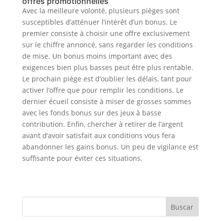
offres promotionnelles
Avec la meilleure volonté, plusieurs pièges sont
susceptibles d’atténuer l’intérêt d’un bonus. Le
premier consiste à choisir une offre exclusivement
sur le chiffre annoncé, sans regarder les conditions
de mise. Un bonus moins important avec des
exigences bien plus basses peut être plus rentable.
Le prochain piège est d’oublier les délais, tant pour
activer l’offre que pour remplir les conditions. Le
dernier écueil consiste à miser de grosses sommes
avec les fonds bonus sur des jeux à basse
contribution. Enfin, chercher à retirer de l’argent
avant d’avoir satisfait aux conditions vous fera
abandonner les gains bonus. Un peu de vigilance est
suffisante pour éviter ces situations.
Buscar