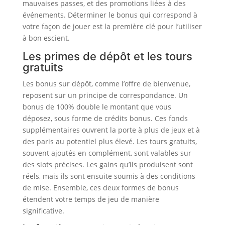
mauvaises passes, et des promotions liées à des
événements. Déterminer le bonus qui correspond à
votre façon de jouer est la première clé pour l’utiliser
à bon escient.
Les primes de dépôt et les tours
gratuits
Les bonus sur dépôt, comme l’offre de bienvenue,
reposent sur un principe de correspondance. Un
bonus de 100% double le montant que vous
déposez, sous forme de crédits bonus. Ces fonds
supplémentaires ouvrent la porte à plus de jeux et à
des paris au potentiel plus élevé. Les tours gratuits,
souvent ajoutés en complément, sont valables sur
des slots précises. Les gains qu’ils produisent sont
réels, mais ils sont ensuite soumis à des conditions
de mise. Ensemble, ces deux formes de bonus
étendent votre temps de jeu de manière
significative.