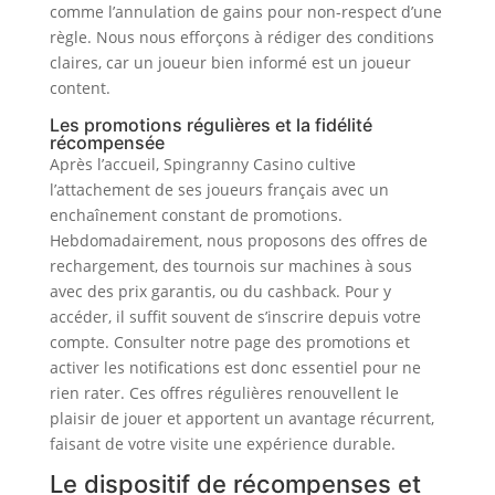
comme l’annulation de gains pour non-respect d’une
règle. Nous nous efforçons à rédiger des conditions
claires, car un joueur bien informé est un joueur
content.
Les promotions régulières et la fidélité
récompensée
Après l’accueil, Spingranny Casino cultive
l’attachement de ses joueurs français avec un
enchaînement constant de promotions.
Hebdomadairement, nous proposons des offres de
rechargement, des tournois sur machines à sous
avec des prix garantis, ou du cashback. Pour y
accéder, il suffit souvent de s’inscrire depuis votre
compte. Consulter notre page des promotions et
activer les notifications est donc essentiel pour ne
rien rater. Ces offres régulières renouvellent le
plaisir de jouer et apportent un avantage récurrent,
faisant de votre visite une expérience durable.
Le dispositif de récompenses et