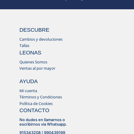
DESCUBRE
Cambios y devoluciones
Tallas
LEONAS
Quienes Somos
Ventas al por mayor
AYUDA
Mi cuenta
Términos y Condiciones
Política de Cookies
CONTACTO
No dudes en llamarnos o
escribirnos vía Whatsapp.
915343208 / 990439199