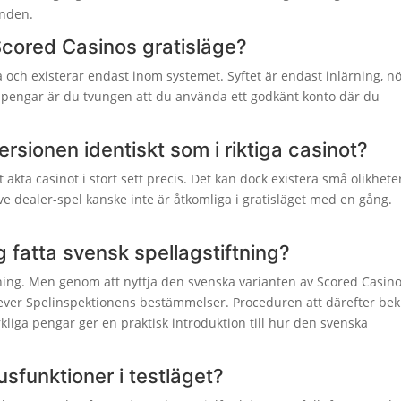
anden.
 Scored Casinos gratisläge?
ella och existerar endast inom systemet. Syftet är endast inlärning, n
ta pengar är du tvungen att du använda ett godkänt konto där du
ersionen identiskt som i riktiga casinot?
äkta casinot i stort sett precis. Det kan dock existera små olikhete
ive dealer-spel kanske inte är åtkomliga i gratisläget med en gång.
g fatta svensk spellagstiftning?
tiftning. Men genom att nyttja den svenska varianten av Scored Casin
ever Spelinspektionens bestämmelser. Proceduren att därefter bek
kliga pengar ger en praktisk introduktion till hur den svenska
usfunktioner i testläget?