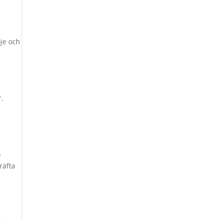
öje och
r.
o
räfta