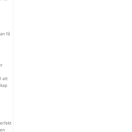
kan få
er
d
l att
skap
perfekt
men