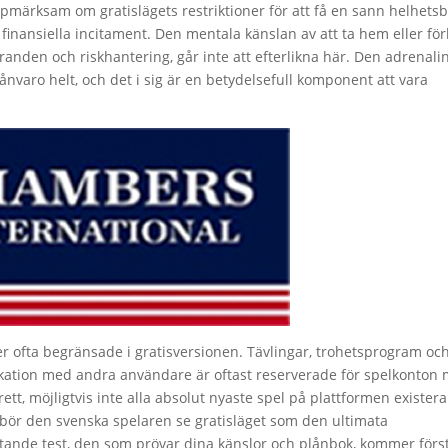
pmärksam om gratislägets restriktioner för att få en sann helhetsb
inansiella incitament. Den mentala känslan av att ta hem eller för
randen och riskhantering, går inte att efterlikna här. Den adrenali
ånvaro helt, och det i sig är en betydelsefull komponent att vara
 ofta begränsade i gratisversionen. Tävlingar, trohetsprogram oc
ikation med andra användare är oftast reserverade för spelkonton
ett, möjligtvis inte alla absolut nyaste spel på plattformen existera
s bör den svenska spelaren se gratisläget som den ultimata
utande test, den som prövar dina känslor och plånbok, kommer förs