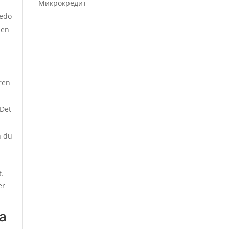
Микрокредит
redo
 en
ren
 Det
n du
t.
er
ra