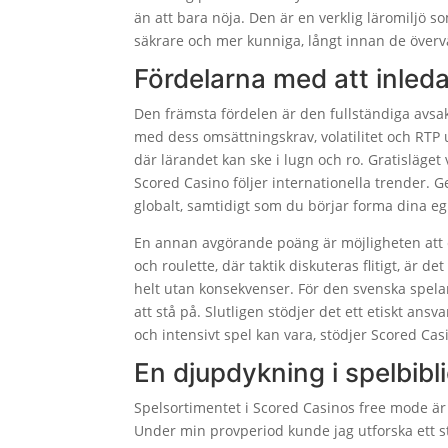
än att bara nöja. Den är en verklig läromiljö 
säkrare och mer kunniga, långt innan de överväg
Fördelarna med att inleda
Den främsta fördelen är den fullständiga avsak
med dess omsättningskrav, volatilitet och RTP u
där lärandet kan ske i lugn och ro. Gratisläget
Scored Casino följer internationella trender. 
globalt, samtidigt som du börjar forma dina e
En annan avgörande poäng är möjligheten att e
och roulette, där taktik diskuteras flitigt, är 
helt utan konsekvenser. För den svenska spelar
att stå på. Slutligen stödjer det ett etiskt ans
och intensivt spel kan vara, stödjer Scored C
En djupdykning i spelbib
Spelsortimentet i Scored Casinos free mode är
Under min provperiod kunde jag utforska ett st