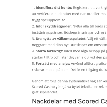
Identifiera ditt konto:
Registrera ett verkli
att verifiera din identitet med BankID eller mo
trygg spelupplevelse.
Inför skyddsåtgärder:
Nyttja alla till buds 
insättningsgränser, tidsbegränsningar och gräns
Dra nytta av välkomstpaketet:
Välj ett väl
noggrant med dina nya kunskaper om omsättn
Starta försiktigt:
Inled med låga belopp på j
stärker tilltro och låter dig vänja dig vid den
Fortsätt med analys:
Använd alltfort gratisv
riskerar medel på dem. Det är en tillgång du k
Genom att följa denna systematiska väg sänker 
Scored Casino gör själva bytet teknikal enkel,
gratisspelandet.
Nackdelar med Scored Cas