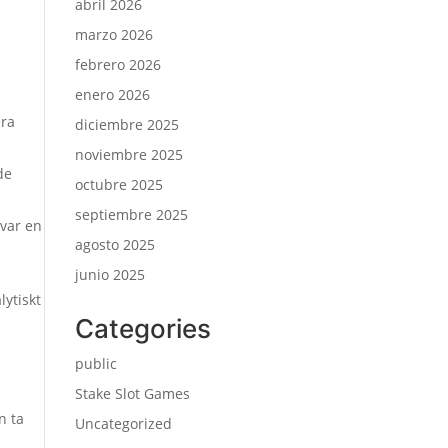
abril 2026
marzo 2026
febrero 2026
enero 2026
era
diciembre 2025
noviembre 2025
de
octubre 2025
septiembre 2025
 var en
agosto 2025
junio 2025
lytiskt
Categories
public
Stake Slot Games
n ta
Uncategorized