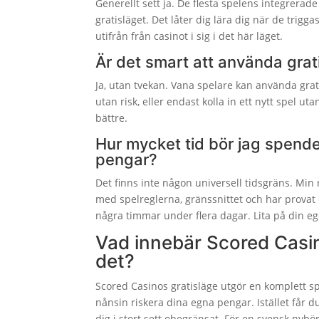
Generellt sett ja. De flesta spelens integrerad
gratisläget. Det låter dig lära dig när de tri
utifrån från casinot i sig i det här läget.
Är det smart att använda grati
Ja, utan tvekan. Vana spelare kan använda grat
utan risk, eller endast kolla in ett nytt spel ut
bättre.
Hur mycket tid bör jag spendera
pengar?
Det finns inte någon universell tidsgräns. Min
med spelreglerna, gränssnittet och har provat
några timmar under flera dagar. Lita på din ege
Vad innebär Scored Casin
det?
Scored Casinos gratisläge utgör en komplett sp
nånsin riskera dina egna pengar. Istället får d
dig i stort sett obegränsat. För en svensk ny