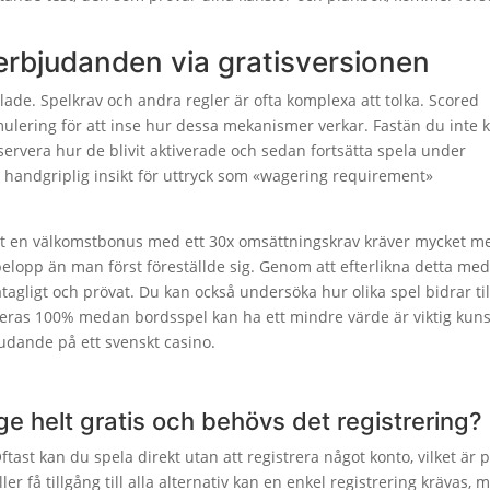
 erbjudanden via gratisversionen
ade. Spelkrav och andra regler är ofta komplexa att tolka. Scored
ulering för att inse hur dessa mekanismer verkar. Fastän du inte 
servera hur de blivit aktiverade och sedan fortsätta spela under
handgriplig insikt för uttryck som «wagering requirement»
 att en välkomstbonus med ett 30x omsättningskrav kräver mycket m
belopp än man först föreställde sig. Genom att efterlikna detta me
tagligt och prövat. Du kan också undersöka hur olika spel bidrar til
rderas 100% medan bordsspel kan ha ett mindre värde är viktig kun
judande på ett svenskt casino.
ge helt gratis och behövs det registrering?
Oftast kan du spela direkt utan att registrera något konto, vilket är 
ller få tillgång till alla alternativ kan en enkel registrering krävas, 