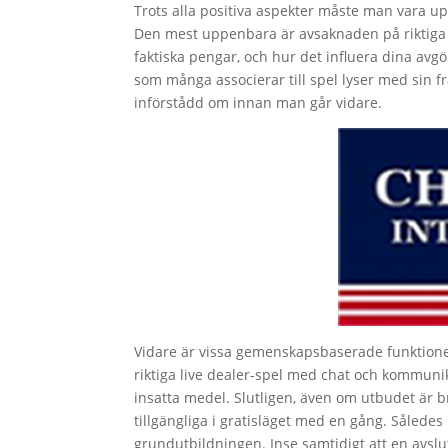
Trots alla positiva aspekter måste man vara up
Den mest uppenbara är avsaknaden på riktiga f
faktiska pengar, och hur det influera dina avgö
som många associerar till spel lyser med sin fr
införstådd om innan man går vidare.
Vidare är vissa gemenskapsbaserade funktioner
riktiga live dealer-spel med chat och kommun
insatta medel. Slutligen, även om utbudet är br
tillgängliga i gratisläget med en gång. Sålede
grundutbildningen. Inse samtidigt att en avsl