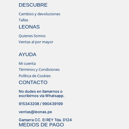
DESCUBRE
Cambios y devoluciones
Tallas
LEONAS
Quienes Somos
Ventas al por mayor
AYUDA
Mi cuenta
Términos y Condiciones
Política de Cookies
CONTACTO
No dudes en llamarnos o
escribirnos vía Whatsapp.
915343208 / 990439199
ventas@leonas.pe
Gamarra CC. El REY Tda. D124
MEDIOS DE PAGO