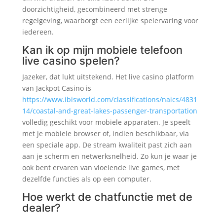
doorzichtigheid, gecombineerd met strenge
regelgeving, waarborgt een eerlijke spelervaring voor
iedereen.
Kan ik op mijn mobiele telefoon
live casino spelen?
Jazeker, dat lukt uitstekend. Het live casino platform
van Jackpot Casino is
https://www.ibisworld.com/classifications/naics/4831
14/coastal-and-great-lakes-passenger-transportation
volledig geschikt voor mobiele apparaten. Je speelt
met je mobiele browser of, indien beschikbaar, via
een speciale app. De stream kwaliteit past zich aan
aan je scherm en netwerksnelheid. Zo kun je waar je
ook bent ervaren van vloeiende live games, met
dezelfde functies als op een computer.
Hoe werkt de chatfunctie met de
dealer?