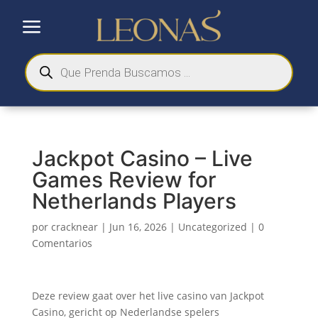
a
Búsqueda
de
productos
Jackpot Casino – Live
Games Review for
Netherlands Players
por
cracknear
|
Jun 16, 2026
|
Uncategorized
|
0
Comentarios
Deze review gaat over het live casino van Jackpot
Casino, gericht op Nederlandse spelers