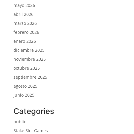
mayo 2026
abril 2026
marzo 2026
febrero 2026
enero 2026
diciembre 2025
noviembre 2025
octubre 2025
septiembre 2025
agosto 2025
junio 2025
Categories
public
Stake Slot Games