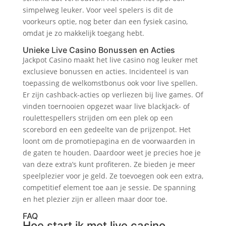
simpelweg leuker. Voor veel spelers is dit de
voorkeurs optie, nog beter dan een fysiek casino,
omdat je zo makkelijk toegang hebt.
Unieke Live Casino Bonussen en Acties
Jackpot Casino maakt het live casino nog leuker met
exclusieve bonussen en acties. Incidenteel is van
toepassing de welkomstbonus ook voor live spellen.
Er zijn cashback-acties op verliezen bij live games. Of
vinden toernooien opgezet waar live blackjack- of
roulettespellers strijden om een plek op een
scorebord en een gedeelte van de prijzenpot. Het
loont om de promotiepagina en de voorwaarden in
de gaten te houden. Daardoor weet je precies hoe je
van deze extra’s kunt profiteren. Ze bieden je meer
speelplezier voor je geld. Ze toevoegen ook een extra,
competitief element toe aan je sessie. De spanning
en het plezier zijn er alleen maar door toe.
FAQ
Hoe start ik met live casino