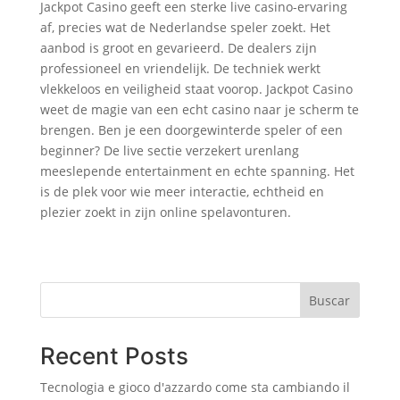
Jackpot Casino geeft een sterke live casino-ervaring
af, precies wat de Nederlandse speler zoekt. Het
aanbod is groot en gevarieerd. De dealers zijn
professioneel en vriendelijk. De techniek werkt
vlekkeloos en veiligheid staat voorop. Jackpot Casino
weet de magie van een echt casino naar je scherm te
brengen. Ben je een doorgewinterde speler of een
beginner? De live sectie verzekert urenlang
meeslepende entertainment en echte spanning. Het
is de plek voor wie meer interactie, echtheid en
plezier zoekt in zijn online spelavonturen.
Buscar
Recent Posts
Tecnologia e gioco d'azzardo come sta cambiando il