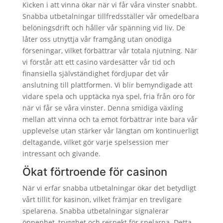
Kicken i att vinna ökar när vi får våra vinster snabbt.
Snabba utbetalningar tillfredsställer vår omedelbara
belöningsdrift och håller vår spänning vid liv. De
låter oss utnyttja vår framgång utan onödiga
förseningar, vilket förbättrar vår totala njutning. När
vi förstår att ett casino värdesätter vår tid och
finansiella självständighet fördjupar det vår
anslutning till plattformen. Vi blir bemyndigade att
vidare spela och upptäcka nya spel, fria från oro för
när vi får se våra vinster. Denna smidiga växling
mellan att vinna och ta emot förbättrar inte bara vår
upplevelse utan stärker vår längtan om kontinuerligt
deltagande, vilket gör varje spelsession mer
intressant och givande.
Ökat förtroende för casinon
När vi erfar snabba utbetalningar ökar det betydligt
vårt tillit för kasinon, vilket främjar en trevligare
spelarena. Snabba utbetalningar signalerar
öppenhet, trygghet och respekt för spelarna. Detta