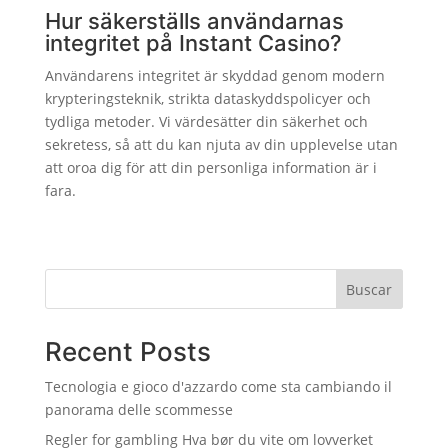
Hur säkerställs användarnas
integritet på Instant Casino?
Användarens integritet är skyddad genom modern
krypteringsteknik, strikta dataskyddspolicyer och
tydliga metoder. Vi värdesätter din säkerhet och
sekretess, så att du kan njuta av din upplevelse utan
att oroa dig för att din personliga information är i
fara.
Buscar
Recent Posts
Tecnologia e gioco d'azzardo come sta cambiando il
panorama delle scommesse
Regler for gambling Hva bør du vite om lovverket