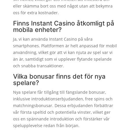
eller skämma bort oss med något utan att bekymra
oss för extra kostnader.
Finns Instant Casino åtkomligt på
mobila enheter?
Ja, vi kan använda Instant Casino på våra
smartphones. Plattformen är helt anpassad för mobil
användning, vilket gör att vi kan njuta av spel var vi
än är, samtidigt som vi upplever flytande spelande
och snabba transaktioner.
Vilka bonusar finns det för nya
spelare?
Nya spelare får tillgång till fängslande bonusar,
inklusive introduktionserbjudanden, free spins och
matchningsbonusar. Dessa erbjudanden förbättrar
vår första speltid och potentiella vinster, vilket ger
oss en spännande introduktion och förstärker vår
spelupplevelse redan från början.