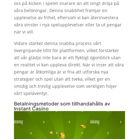
oss på kicken i spelet snarare än att ivrigt dröja på
våra belöningar. Denna snabbhet främjar en
upplevelse av frihet, eftersom vi kan återinvestera
våra vinster i nya spelupplevelser eller ta ut pengar
när vi vill.
Vidare stärker denna snabba process vårt
övergripande tillit för plattformen, vilket förstärker
att vår glädje inte bara är ett flyktigt ögonblick utan
en realitet vi kan uppleva direkt. När vi inser att våra
pengar är åtkomliga är vi fria att utforska nya
strategier och spel utan att tveka, vilket ger en
smidig och trevlig upplevelse som verkligen höjer
vårt speläventyr.
Betalningsmetoder som tillhandahålls av
Instant Casino