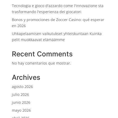
Tecnologia e gioco d'azzardo come l'innovazione sta
trasformando l'esperienza dei giocatori
Bonos y promociones de Zoccer Casino: qué esperar
en 2026
Uhkapelaamisen vaikutukset yhteiskuntaan Kuinka
pelit muokkaavat elämäämme
Recent Comments
No hay comentarios que mostrar.
Archives
agosto 2026
julio 2026
junio 2026
mayo 2026