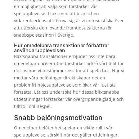
en möjlighet att välja som förstärker vår
spelupplevelse. I takt med att branschen
vidareutvecklas att förnya sig är vi entusiastiska över
att utforska den lovande framtidsutsikterna för
snabbspelscasinon i Sverige.
Hur omedelbara transaktioner förbättrar
användarupplevelsen
Blixtsnabba transaktioner erbjuder oss inte bara
omedelbara priser utan förstärker också vårt tillit för
de casinon vi bestämmer oss för att spela hos. När vi
mottar våra belöningar direkt skapar det en
problemfri nöjesupplevelse som ökar vår lust att
fortsätta. Låt oss undersöka hur dessa blixtsnabba
utbetalningar förstärker vår övergripande glädje och
tilltro i onlinespel.
Snabb belöningsmotivation
Omedelbar belåtenhet spelar en viktig roll i vår
spelupplevelse, särskilt när det gäller utdelningar.