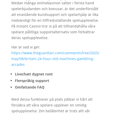
Medan många onlinekasinon sätter i första hand
spelerbjudanden och bonusar, är det underförstått
att enastående kundsupport och spelarhjälp är lika
nödvändigt för en tillfredsställande spelupplevelse.
På Instant Casino tror vi på att tillhandahålla våra
spelare pålitliga supportalternativ som förbättrar
deras spelupplevelse.
Här är vad vi ger:
https://www.theguardian.com/commentisfree/2025/
may/08/britain-24-hour-slot-machines-gambling-
arcades
Livechatt dygnet runt
Flerspråkig support
Omfattande FAQ
Med dessa funktioner på plats jobbar vi hårt att
försäkra att våra spelare upplever en smidig
spelupplevelse. Din belåtenhet är trots allt vår