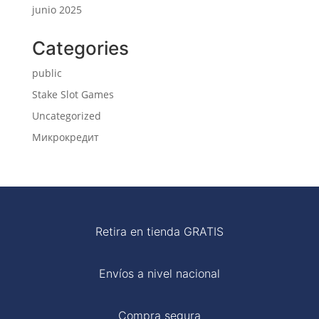
junio 2025
Categories
public
Stake Slot Games
Uncategorized
Микрокредит
Retira en tienda GRATIS
Envíos a nivel nacional
Compra segura