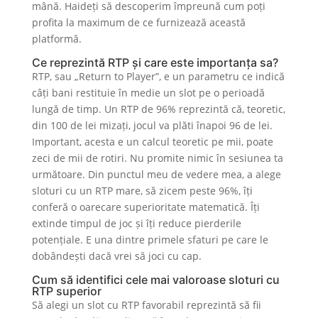
mână. Haideți să descoperim împreună cum poți
profita la maximum de ce furnizează această
platformă.
Ce reprezintă RTP și care este importanța sa?
RTP, sau „Return to Player”, e un parametru ce indică
câți bani restituie în medie un slot pe o perioadă
lungă de timp. Un RTP de 96% reprezintă că, teoretic,
din 100 de lei mizați, jocul va plăti înapoi 96 de lei.
Important, acesta e un calcul teoretic pe mii, poate
zeci de mii de rotiri. Nu promite nimic în sesiunea ta
următoare. Din punctul meu de vedere mea, a alege
sloturi cu un RTP mare, să zicem peste 96%, îți
conferă o oarecare superioritate matematică. Îți
extinde timpul de joc și îți reduce pierderile
potențiale. E una dintre primele sfaturi pe care le
dobândești dacă vrei să joci cu cap.
Cum să identifici cele mai valoroase sloturi cu
RTP superior
Să alegi un slot cu RTP favorabil reprezintă să fii