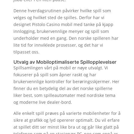
Denne hverdagsrutinen påvirker hvilke spill som
velges og hvilket sted de spilles. Derfor har vi
designet Pistolo Casino mobil med tanke på kjapp
innlogging, brukervennlige menyer og spill som
underholder med en gang. Den norske spilleren har
lite tid for innviklede prosesser, og det har vi
tilpasset oss.
Utvalg av Mobiloptimaliserte Spillopplevelser
Spillsamlingen vårt på mobil er nøye utvalgt. Vi
fokuserer på spill som åpner raskt og har
brukervennlige kontroller for berøringsskjermer. Her
finner du en betydelig del av det norske spillerne
liker best, som spilleautomater med nordiske tema
og moderne live dealer-bord.
Alle enkelt spill prøves på varierte mobilenheter for å
sikre at grafikk og lyd opererer optimalt. Du vil erfare
at spillet ditt ser minst like bra ut og går like glatt på
telefonen som på en stasjonær PC, noe som ennå er