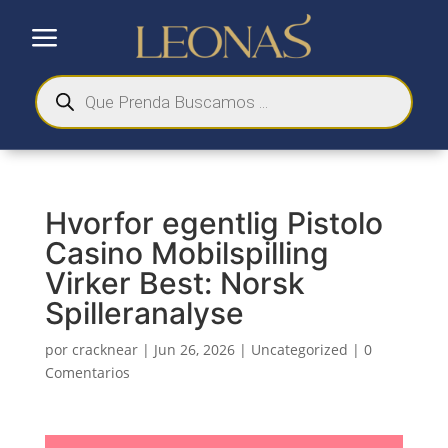
a
Búsqueda
de
productos
Hvorfor egentlig Pistolo
Casino Mobilspilling
Virker Best: Norsk
Spilleranalyse
por
cracknear
|
Jun 26, 2026
|
Uncategorized
|
0
Comentarios