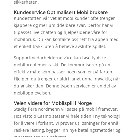
sikkerheten.
Kundeservice Optimalisert Mobilbrukere
Kundestøtten vår vet at mobilkunder ofte trenger
kjappere og mer umiddelbare svar. Derfor har vi
tilpasset live chatten og hjelpesidene våre for
mobilbruk. Du kan kontakte oss rett fra appen med
et enkelt trykk, uten å behøve avslutte spillet.
Supportmedarbeiderne våre kan løse typiske
mobilproblemer raskt. De kommuniserer på en
effektiv måte som passer noen som er på farten.
Hjelpen du trenger er aldri langt unna, nøyaktig når
du ønsker den. Denne typen servicen er en del av
mobilopplevelsen.
Veien videre for Mobilspill i Norge
Stadig flere nordmenn vil satse på mobil framover.
Hos Pistolo Casino satser vi hele tiden i ny teknologi
for å være i forkant. Vi prøver ut løsninger for ennå
raskere lasting, bygger inn nye betalingsmetoder og