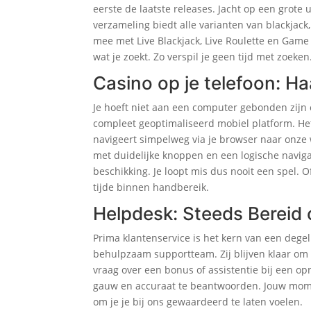
eerste de laatste releases. Jacht op een grote u
verzameling biedt alle varianten van blackjack,
mee met Live Blackjack, Live Roulette en Game
wat je zoekt. Zo verspil je geen tijd met zoeken
Casino op je telefoon: Ha
Je hoeft niet aan een computer gebonden zijn 
compleet geoptimaliseerd mobiel platform. Het
navigeert simpelweg via je browser naar onze 
met duidelijke knoppen en een logische navigati
beschikking. Je loopt mis dus nooit een spel. O
tijde binnen handbereik.
Helpdesk: Steeds Bereid 
Prima klantenservice is het kern van een degeli
behulpzaam supportteam. Zij blijven klaar om 
vraag over een bonus of assistentie bij een o
gauw en accuraat te beantwoorden. Jouw moment
om je je bij ons gewaardeerd te laten voelen.