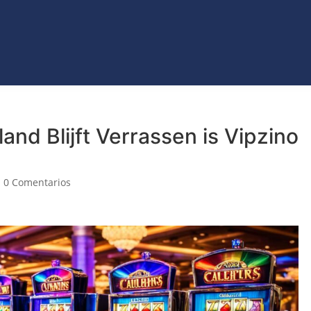
VO
JEANS
ROPA
COLECCIONES
ACCES
ET
CATÁLAGOS
and Blijft Verrassen is Vipzino
|
0 Comentarios