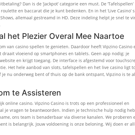
itbetaling? Dan is de ‘Jackpot’ categorie een must. De ‘Tafelspellen’
 roulette en baccarat die je kunt bedenken. En in het ‘Live Casino’ s
 Shows, allemaal gestreamd in HD. Deze indeling helpt je snel te v
.
al het Plezier Overal Mee Naartoe
om van casino spellen te genieten. Daardoor heeft Vipzino Casino 
 draait vloeiend op smartphones en tablets. Geen app nodig; je
website en krijgt toegang. De interface is afgestemd voor touchscr
e. Het hele aanbod van slots, tafelspellen en het live casino ligt to
f je nu onderweg bent of thuis op de bank ontspant, Vipzino is te a
om te Assisteren
jk online casino. Vipzino Casino is trots op een professioneel en
al je vragen te beantwoorden. Indien je technische hulp nodig heb
pname, ons team is benaderbaar via diverse kanalen. We proberen 
 is belangrijk. Jouw voldoening is onze beloning. Wij doen er al