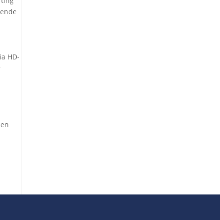
rting
orende
ia HD-
r
een