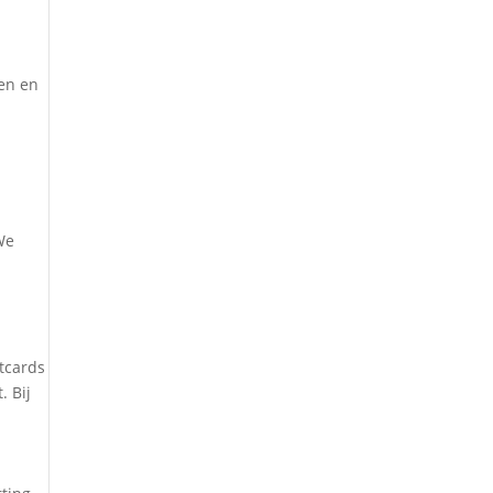
en en
 We
itcards
. Bij