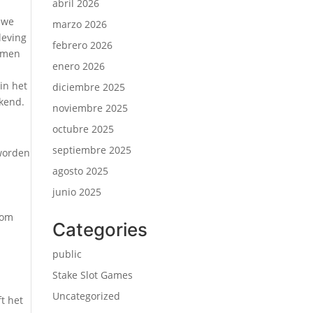
abril 2026
 we
marzo 2026
leving
febrero 2026
nemen
enero 2026
in het
diciembre 2025
ekend.
noviembre 2025
octubre 2025
septiembre 2025
 worden
agosto 2025
junio 2025
 om
Categories
public
Stake Slot Games
Uncategorized
t het