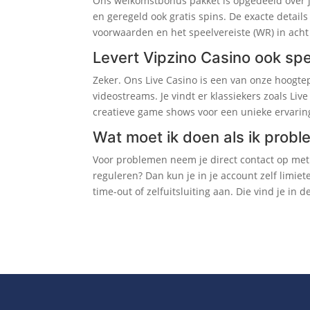
Ons welkomstbonus pakket is opgedeeld over je
en geregeld ook gratis spins. De exacte detail
voorwaarden en het speelvereiste (WR) in acht
Levert Vipzino Casino ook spe
Zeker. Ons Live Casino is een van onze hoogtep
videostreams. Je vindt er klassiekers zoals Live
creatieve game shows voor een unieke ervarin
Wat moet ik doen als ik probl
Voor problemen neem je direct contact op met o
reguleren? Dan kun je in je account zelf limiet
time-out of zelfuitsluiting aan. Die vind je in 