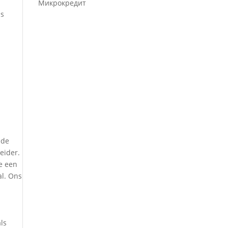
Микрокредит
is
 de
eider.
ie een
al. Ons
.
ls