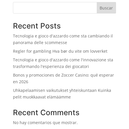
Buscar
Recent Posts
Tecnologia e gioco d'azzardo come sta cambiando il
panorama delle scommesse
Regler for gambling Hva bør du vite om lovverket
Tecnologia e gioco d'azzardo come l'innovazione sta
trasformando l'esperienza dei giocatori
Bonos y promociones de Zoccer Casino: qué esperar
en 2026
Uhkapelaamisen vaikutukset yhteiskuntaan Kuinka
pelit muokkaavat elämäämme
Recent Comments
No hay comentarios que mostrar.