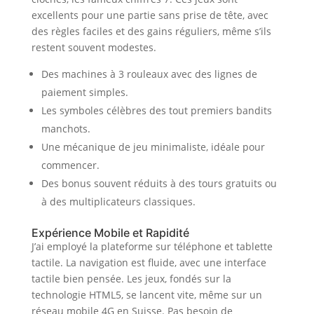
excellents pour une partie sans prise de tête, avec
des règles faciles et des gains réguliers, même s’ils
restent souvent modestes.
Des machines à 3 rouleaux avec des lignes de
paiement simples.
Les symboles célèbres des tout premiers bandits
manchots.
Une mécanique de jeu minimaliste, idéale pour
commencer.
Des bonus souvent réduits à des tours gratuits ou
à des multiplicateurs classiques.
Expérience Mobile et Rapidité
J’ai employé la plateforme sur téléphone et tablette
tactile. La navigation est fluide, avec une interface
tactile bien pensée. Les jeux, fondés sur la
technologie HTML5, se lancent vite, même sur un
réseau mobile 4G en Suisse. Pas besoin de