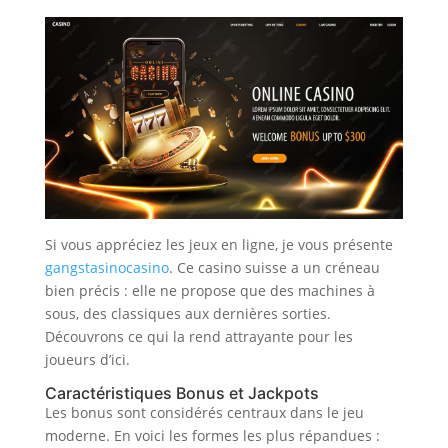
Si vous appréciez les jeux en ligne, je vous présente
gangstasinocasino
. Ce casino suisse a un créneau
bien précis : elle ne propose que des machines à
sous, des classiques aux dernières sorties.
Découvrons ce qui la rend attrayante pour les
joueurs d’ici.
Caractéristiques Bonus et Jackpots
Les bonus sont considérés centraux dans le jeu
moderne. En voici les formes les plus répandues :