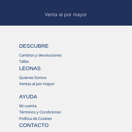
Venta al por mayor
DESCUBRE
Cambios y devoluciones
Tallas
LEONAS
Quienes Somos
Ventas al por mayor
AYUDA
Mi cuenta
Términos y Condiciones
Política de Cookies
CONTACTO