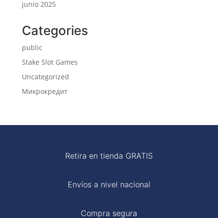
junio 2025
Categories
public
Stake Slot Games
Uncategorized
Микрокредит
Retira en tienda GRATIS
Envíos a nivel nacional
Compra segura