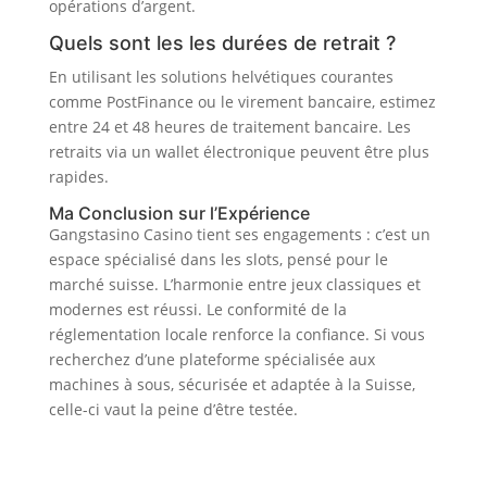
opérations d’argent.
Quels sont les les durées de retrait ?
En utilisant les solutions helvétiques courantes
comme PostFinance ou le virement bancaire, estimez
entre 24 et 48 heures de traitement bancaire. Les
retraits via un wallet électronique peuvent être plus
rapides.
Ma Conclusion sur l’Expérience
Gangstasino Casino tient ses engagements : c’est un
espace spécialisé dans les slots, pensé pour le
marché suisse. L’harmonie entre jeux classiques et
modernes est réussi. Le conformité de la
réglementation locale renforce la confiance. Si vous
recherchez d’une plateforme spécialisée aux
machines à sous, sécurisée et adaptée à la Suisse,
celle-ci vaut la peine d’être testée.