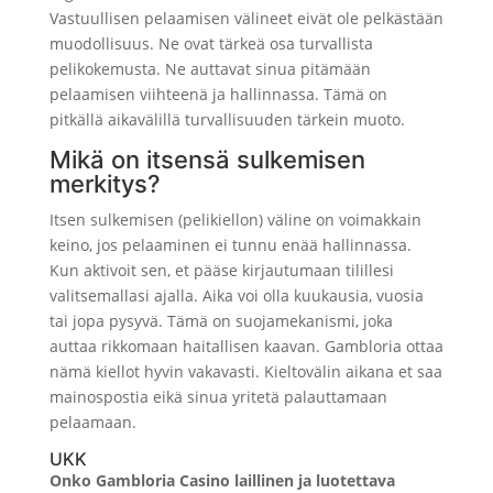
Vastuullisen pelaamisen välineet eivät ole pelkästään
muodollisuus. Ne ovat tärkeä osa turvallista
pelikokemusta. Ne auttavat sinua pitämään
pelaamisen viihteenä ja hallinnassa. Tämä on
pitkällä aikavälillä turvallisuuden tärkein muoto.
Mikä on itsensä sulkemisen
merkitys?
Itsen sulkemisen (pelikiellon) väline on voimakkain
keino, jos pelaaminen ei tunnu enää hallinnassa.
Kun aktivoit sen, et pääse kirjautumaan tilillesi
valitsemallasi ajalla. Aika voi olla kuukausia, vuosia
tai jopa pysyvä. Tämä on suojamekanismi, joka
auttaa rikkomaan haitallisen kaavan. Gambloria ottaa
nämä kiellot hyvin vakavasti. Kieltovälin aikana et saa
mainospostia eikä sinua yritetä palauttamaan
pelaamaan.
UKK
Onko Gambloria Casino laillinen ja luotettava