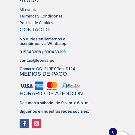
AYUDA
Mi cuenta
Términos y Condiciones
Política de Cookies
CONTACTO
No dudes en llamarnos o
escribirnos vía Whatsapp.
915343208 / 990439199
ventas@leonas.pe
Gamarra CC. El REY Tda. D124
MEDIOS DE PAGO
HORARIO DE ATENCIÓN
De lunes a sábado, de 9 a. m. a 6 p. m.
Síguenos en nuestras redes sociales:
0