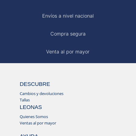
Envíos a nivel nacional
Compra segura
Venta al por mayor
DESCUBRE
Cambios y devoluciones
Tallas
LEONAS
Quienes Somos
Ventas al por mayor