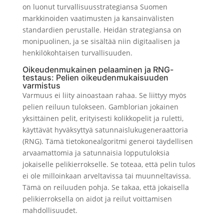
on luonut turvallisuusstrategiansa Suomen
markkinoiden vaatimusten ja kansainvälisten
standardien perustalle. Heidän strategiansa on
monipuolinen, ja se sisältää niin digitaalisen ja
henkilökohtaisen turvallisuuden.
Oikeudenmukainen pelaaminen ja RNG-
testaus: Pelien oikeudenmukaisuuden
varmistus
Varmuus ei liity ainoastaan rahaa. Se liittyy myös
pelien reiluun tulokseen. Gamblorian jokainen
yksittäinen pelit, erityisesti kolikkopelit ja ruletti,
käyttävät hyväksyttyä satunnaislukugeneraattoria
(RNG). Tämä tietokonealgoritmi generoi täydellisen
arvaamattomia ja satunnaisia lopputuloksia
jokaiselle pelikierrokselle. Se toteaa, että pelin tulos
ei ole milloinkaan arveltavissa tai muunneltavissa.
Tämä on reiluuden pohja. Se takaa, että jokaisella
pelikierroksella on aidot ja reilut voittamisen
mahdollisuudet.