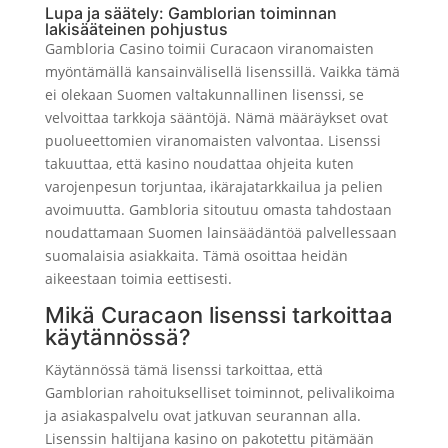
Lupa ja säätely: Gamblorian toiminnan
lakisääteinen pohjustus
Gambloria Casino toimii Curacaon viranomaisten
myöntämällä kansainvälisellä lisenssillä. Vaikka tämä
ei olekaan Suomen valtakunnallinen lisenssi, se
velvoittaa tarkkoja sääntöjä. Nämä määräykset ovat
puolueettomien viranomaisten valvontaa. Lisenssi
takuuttaa, että kasino noudattaa ohjeita kuten
varojenpesun torjuntaa, ikärajatarkkailua ja pelien
avoimuutta. Gambloria sitoutuu omasta tahdostaan
noudattamaan Suomen lainsäädäntöä palvellessaan
suomalaisia asiakkaita. Tämä osoittaa heidän
aikeestaan toimia eettisesti.
Mikä Curacaon lisenssi tarkoittaa
käytännössä?
Käytännössä tämä lisenssi tarkoittaa, että
Gamblorian rahoitukselliset toiminnot, pelivalikoima
ja asiakaspalvelu ovat jatkuvan seurannan alla.
Lisenssin haltijana kasino on pakotettu pitämään