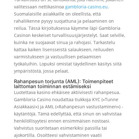
valitessaan nettikasinoa
gambloria-casino.eu
.
Suomalaisille asiakkaille on oleellista, että
rahaliikenne pysyy suojattuna ja pelaaminen on
reilua. Tässä kirjoituksessa käymme läpi Gambloria
Casinon keskeiset turvallisuusjärjestelyt. Saat selville,
kuinka ne suojaavat sinua ja rahojasi. Tarkastelu
kattaa kaiken lisensseistä salaukseen, reiluuden
varmistukseen ja vastuullisen pelaamisen
työkaluihin. Lopuksi omistat täydellinen käsitys siitä
ympäristöstä, jossa pelaat.
Rahanpesun torjunta (AML): Toimenpiteet
laittoman toiminnan estämiseksi
Luotettava kasino ehkäisee aktiivisesti rahanpesua.
Gambloria Casino noudattaa tiukkoja KYC («Tunne
Asiakkaasi») ja AML («Rahanpesun vastustaminen») -
käytäntöjä. Tämä edellyttää, että sinun on vahvistaa
henkilöllisyytesi ennen ensimmäisen nostoasi.
Vahvistus suoritetaan esimerkiksi passilla tai
ajokortilla. Osoitteesi vahvistaminen vaatii