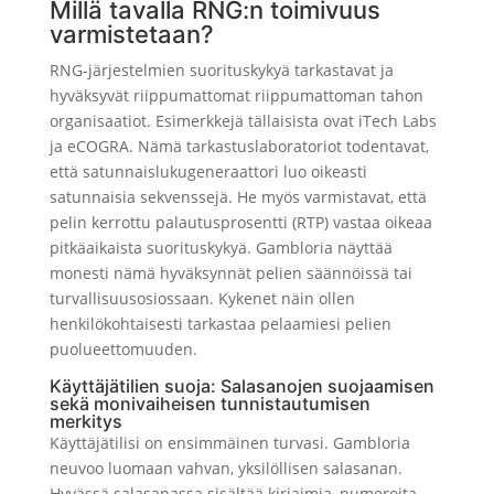
Millä tavalla RNG:n toimivuus
varmistetaan?
RNG-järjestelmien suorituskykyä tarkastavat ja
hyväksyvät riippumattomat riippumattoman tahon
organisaatiot. Esimerkkejä tällaisista ovat iTech Labs
ja eCOGRA. Nämä tarkastuslaboratoriot todentavat,
että satunnaislukugeneraattori luo oikeasti
satunnaisia sekvenssejä. He myös varmistavat, että
pelin kerrottu palautusprosentti (RTP) vastaa oikeaa
pitkäaikaista suorituskykyä. Gambloria näyttää
monesti nämä hyväksynnät pelien säännöissä tai
turvallisuusosiossaan. Kykenet näin ollen
henkilökohtaisesti tarkastaa pelaamiesi pelien
puolueettomuuden.
Käyttäjätilien suoja: Salasanojen suojaamisen
sekä monivaiheisen tunnistautumisen
merkitys
Käyttäjätilisi on ensimmäinen turvasi. Gambloria
neuvoo luomaan vahvan, yksilöllisen salasanan.
Hyvässä salasanassa sisältää kirjaimia, numeroita