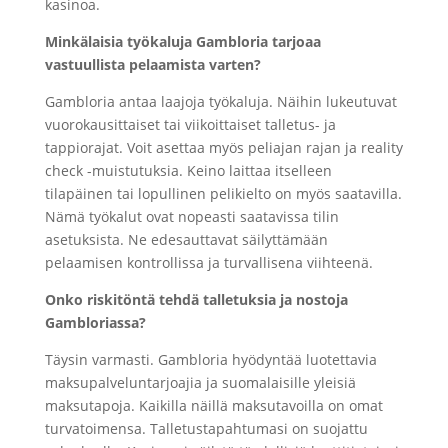
kasinoa.
Minkälaisia työkaluja Gambloria tarjoaa
vastuullista pelaamista varten?
Gambloria antaa laajoja työkaluja. Näihin lukeutuvat
vuorokausittaiset tai viikoittaiset talletus- ja
tappiorajat. Voit asettaa myös peliajan rajan ja reality
check -muistutuksia. Keino laittaa itselleen
tilapäinen tai lopullinen pelikielto on myös saatavilla.
Nämä työkalut ovat nopeasti saatavissa tilin
asetuksista. Ne edesauttavat säilyttämään
pelaamisen kontrollissa ja turvallisena viihteenä.
Onko riskitöntä tehdä talletuksia ja nostoja
Gambloriassa?
Täysin varmasti. Gambloria hyödyntää luotettavia
maksupalveluntarjoajia ja suomalaisille yleisiä
maksutapoja. Kaikilla näillä maksutavoilla on omat
turvatoimensa. Talletustapahtumasi on suojattu