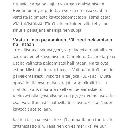
riittäviä varoja pelaajien voittojen maksamiseen.
Heidän on myös pidettävä selkeä ero asiakkaiden
varoista ja omasta käyttöpääomastaan. Tämä estää
väärinkäytöksiä. Tämä lainmukainen viitekehys on
sinulle pelaajana ensisijainen suoja.
Vastuullinen pelaaminen: Välineet pelaamisen
hallintaan
Turvallisuus levittäytyy myös pelaamisen haitallisten
seurausten ehkäisemiseen. Gambloria Casino tarjoaa
useita välineitä pelaamisesi hallintaan. Näitä ovat
esimerkiksi talletusrajoitukset. Voit määrittää limiitin
päiväkohtaisesti, viikoittain tai joka kuukausi. Muita
apuvälineitä ovat peliaikarajat, tappiolimiitit sekä
mahdollisuus määrätä itselleen pelaamiskielto.
Kielto voi olla lyhytaikainen tai pysyvä. Nämä työkalut
ovat vaivattomasti saatavilla tilisi asetuksista. Niiden
käyttöä suositellaan.
Kasino tarjoaa myös linkkejä ammattiapua tuottaviin
organisaatioihin. Tällainen on esimerkiksi Peluuri.