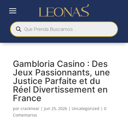
a
Búsqueda
de
productos
Gambloria Casino : Des
Jeux Passionnants, une
Justice Parfaite et du
Réel Divertissement en
France
por
cracknear
|
Jun 25, 2026
|
Uncategorized
|
0
Comentarios