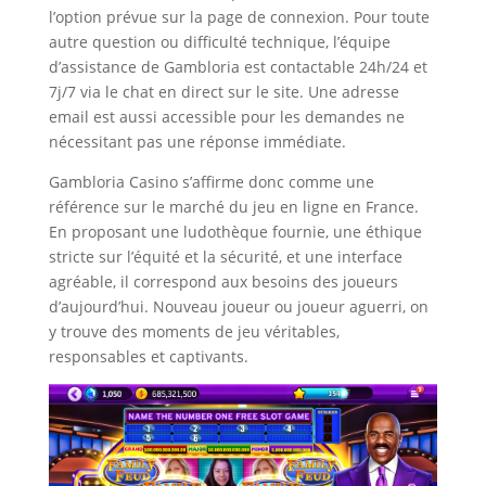
l’option prévue sur la page de connexion. Pour toute
autre question ou difficulté technique, l’équipe
d’assistance de Gambloria est contactable 24h/24 et
7j/7 via le chat en direct sur le site. Une adresse
email est aussi accessible pour les demandes ne
nécessitant pas une réponse immédiate.
Gambloria Casino s’affirme donc comme une
référence sur le marché du jeu en ligne en France.
En proposant une ludothèque fournie, une éthique
stricte sur l’équité et la sécurité, et une interface
agréable, il correspond aux besoins des joueurs
d’aujourd’hui. Nouveau joueur ou joueur aguerri, on
y trouve des moments de jeu véritables,
responsables et captivants.