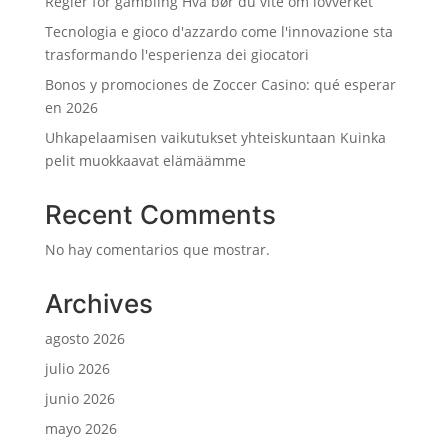
Regler for gambling Hva bør du vite om lovverket
Tecnologia e gioco d'azzardo come l'innovazione sta
trasformando l'esperienza dei giocatori
Bonos y promociones de Zoccer Casino: qué esperar
en 2026
Uhkapelaamisen vaikutukset yhteiskuntaan Kuinka
pelit muokkaavat elämäämme
Recent Comments
No hay comentarios que mostrar.
Archives
agosto 2026
julio 2026
junio 2026
mayo 2026