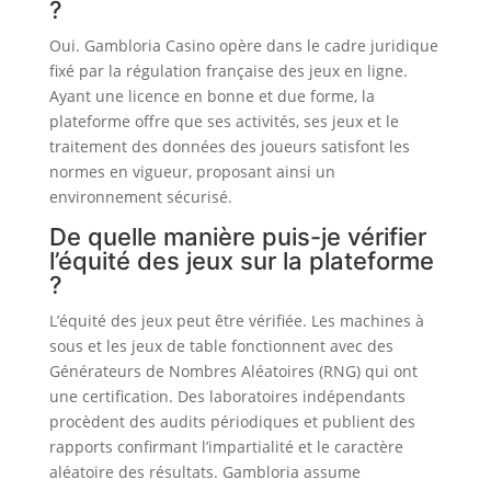
?
Oui. Gambloria Casino opère dans le cadre juridique
fixé par la régulation française des jeux en ligne.
Ayant une licence en bonne et due forme, la
plateforme offre que ses activités, ses jeux et le
traitement des données des joueurs satisfont les
normes en vigueur, proposant ainsi un
environnement sécurisé.
De quelle manière puis-je vérifier
l’équité des jeux sur la plateforme
?
L’équité des jeux peut être vérifiée. Les machines à
sous et les jeux de table fonctionnent avec des
Générateurs de Nombres Aléatoires (RNG) qui ont
une certification. Des laboratoires indépendants
procèdent des audits périodiques et publient des
rapports confirmant l’impartialité et le caractère
aléatoire des résultats. Gambloria assume