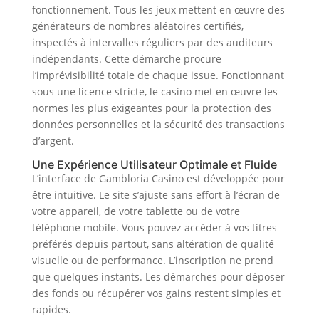
fonctionnement. Tous les jeux mettent en œuvre des
générateurs de nombres aléatoires certifiés,
inspectés à intervalles réguliers par des auditeurs
indépendants. Cette démarche procure
l’imprévisibilité totale de chaque issue. Fonctionnant
sous une licence stricte, le casino met en œuvre les
normes les plus exigeantes pour la protection des
données personnelles et la sécurité des transactions
d’argent.
Une Expérience Utilisateur Optimale et Fluide
L’interface de Gambloria Casino est développée pour
être intuitive. Le site s’ajuste sans effort à l’écran de
votre appareil, de votre tablette ou de votre
téléphone mobile. Vous pouvez accéder à vos titres
préférés depuis partout, sans altération de qualité
visuelle ou de performance. L’inscription ne prend
que quelques instants. Les démarches pour déposer
des fonds ou récupérer vos gains restent simples et
rapides.