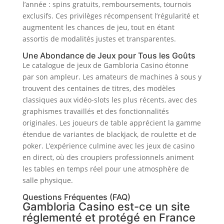
l’année : spins gratuits, remboursements, tournois
exclusifs. Ces privilèges récompensent l’régularité et
augmentent les chances de jeu, tout en étant
assortis de modalités justes et transparentes.
Une Abondance de Jeux pour Tous les Goûts
Le catalogue de jeux de Gambloria Casino étonne
par son ampleur. Les amateurs de machines à sous y
trouvent des centaines de titres, des modèles
classiques aux vidéo-slots les plus récents, avec des
graphismes travaillés et des fonctionnalités
originales. Les joueurs de table apprécient la gamme
étendue de variantes de blackjack, de roulette et de
poker. L’expérience culmine avec les jeux de casino
en direct, où des croupiers professionnels animent
les tables en temps réel pour une atmosphère de
salle physique.
Questions Fréquentes (FAQ)
Gambloria Casino est-ce un site
réglementé et protégé en France