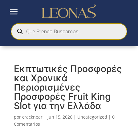
a
Búsqueda
de
productos
Εκπτωτικές Προσφορές
και Χρονικά
Περιορισμένες
Προσφορές Fruit King
Slot για την Ελλάδα
por
cracknear
|
Jun 15, 2026
|
Uncategorized
|
0
Comentarios