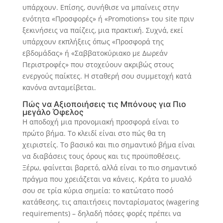
υπάρχουν. Επίσης, συνήθισε να μπαίνεις στην
ενότητα «Προσφορές» ή «Promotions» του site πριν
ξεκινήσεις να παίζεις, μια πρακτική. Συχνά, εκεί
υπάρχουν εκπλήξεις όπως «Προσφορά της
εβδομάδας» ή «Σαββατοκύριακο με Δωρεάν
Περιστροφές» που στοχεύουν ακριβώς στους
ενεργούς παίκτες. Η σταθερή σου συμμετοχή κατά
κανόνα ανταμείβεται.
Πώς να Αξιοποιήσεις τις Μπόνους για Πιο
μεγάλο Όφελος
Η αποδοχή μια προνομιακή προσφορά είναι το
πρώτο βήμα. Το κλειδί είναι στο πώς θα τη
χειριστείς. Το βασικό και πιο σημαντικό βήμα είναι
να διαβάσεις τους όρους και τις προϋποθέσεις.
Ξέρω, φαίνεται βαρετό, αλλά είναι το πιο σημαντικό
πράγμα που χρειάζεται να κάνεις. Κράτα το μυαλό
σου σε τρία κύρια σημεία: το κατώτατο ποσό
κατάθεσης, τις απαιτήσεις πονταρίσματος (wagering
requirements) – δηλαδή πόσες φορές πρέπει να