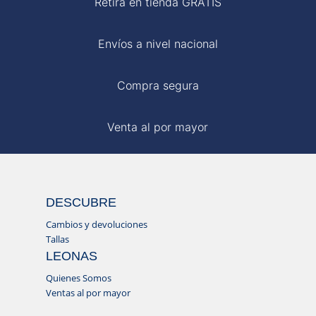
Retira en tienda GRATIS
Envíos a nivel nacional
Compra segura
Venta al por mayor
DESCUBRE
Cambios y devoluciones
Tallas
LEONAS
Quienes Somos
Ventas al por mayor