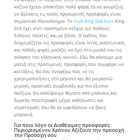
καζίνο έχουν αποκτήσει πολύ φόρα, το να γνωρίζεις
να βρίσκεις τις καλές προσωρινές προσφορές είναι
σημαντικό πλεονέκτημα. Το
Fruit King Slot Euro
King
Slot έχει γίνει αγαπημένο στόχος για πολλούς
Έλληνες παίκτες, και με βάση. Ο τρόπος που
διαχειρίζεται τις προσφορές είναι λιτός, γοητευτικός
και πολλές φορές μοιάζει να έχει στο μυαλό του τις
ανάγκες του ελληνικού κοινού. Εδώ θα κάνουμε μια
ματιά στις προσωρινές προσφορές που συμφέρει να
κοιτάξεις, θα σου αναφέρω πώς να τις
χρησιμοποιήσεις στο μέγιστο και θα μοιραστώ
μερικές πρακτικές συμβουλές για πιο έξυπνο
παίξιμο. Θα καλύψουμε θέματα από μπόνους και
δωρεάν περιστροφές μέχρι εκδηλώσεις και
στρατηγικές που θα σε ωφελήσουν να βγεις
μπροστά.
Για ποιο λόγο οι Διαθέσιμες προσφορές
Περιορισμένου Χρόνου Αξίζουν την προσοχή
την Προσοχή σου