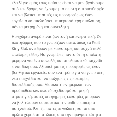
κλειδί για εμάς τους παίκτες είναι να μην βγαίνουμε
από τον δρόμο, να έχουμε μια σωστή αυτοπειθαρχία
και να βλέπουμε αυτές τις προσφορές ως έναν
εργαλείο να απολαύσουμε περισσότερη απόλαυση,
πάντα μετρημένη και συνειδητή.
Η εγχώρια αγορά είναι ζωντανή και ενεργητική. Οι
πλατφόρμες που το γνωρίζουν αυτό, όπως το Fruit
King Slot, αντιδρούν με καινοτόμες και συχνά πολύ
ωφέλιμες ιδέες. Να γνωρίζεις πάντα ότι η απόλυτη
μέριμνα για ένα ασφαλές και απολαυστικό παιχνίδι
είναι δική σου. Αξιοποίησε τις προσφορές ως έναν
βοηθητικό εργαλείο, σαν ένα τρόπο για να γνωρίσεις
νέα παιχνίδια και να αυξήσεις τις ευκαιρίες
διασκέδασής σου. Με σωστή ενημέρωση των
προϋποθέσεων, σωστό σχεδιασμό και μικρή
στρατηγική, αυτές οι εφήμερες ευκαιρίες μπορούν
να βελτιώσουν ουσιαστικά την online εμπειρία
παιχνιδιού. Ελπίζω αυτές οι γνώσεις και οι από
πρώτο χέρι διαπιστώσεις από την πραγματικότητα