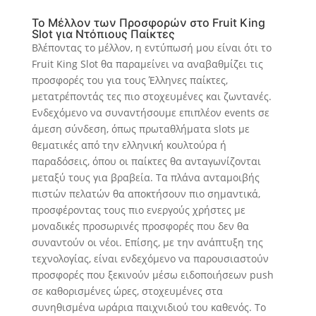
Το Μέλλον των Προσφορών στο Fruit King
Slot για Ντόπιους Παίκτες
Βλέποντας το μέλλον, η εντύπωσή μου είναι ότι το
Fruit King Slot θα παραμείνει να αναβαθμίζει τις
προσφορές του για τους Έλληνες παίκτες,
μετατρέποντάς τες πιο στοχευμένες και ζωντανές.
Ενδεχόμενο να συναντήσουμε επιπλέον events σε
άμεση σύνδεση, όπως πρωταθλήματα slots με
θεματικές από την ελληνική κουλτούρα ή
παραδόσεις, όπου οι παίκτες θα ανταγωνίζονται
μεταξύ τους για βραβεία. Τα πλάνα ανταμοιβής
πιστών πελατών θα αποκτήσουν πιο σημαντικά,
προσφέροντας τους πιο ενεργούς χρήστες με
μοναδικές προσωρινές προσφορές που δεν θα
συναντούν οι νέοι. Επίσης, με την ανάπτυξη της
τεχνολογίας, είναι ενδεχόμενο να παρουσιαστούν
προσφορές που ξεκινούν μέσω ειδοποιήσεων push
σε καθορισμένες ώρες, στοχευμένες στα
συνηθισμένα ωράρια παιχνιδιού του καθενός. Το