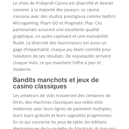
Le choix de Fridayroll Casino est diversifié et devrait
convenir à la majorité des joueurs. Le casino
s’associe avec des studios prestigieux comme NetEnt,
Microgaming, Play’n GO et Pragmatic Play. Ces
partenariats assurent une excellente qualité
graphique, un audio captivant et une maniabilité
fluide. La diversité des fournisseurs est aussi un
gage d’impartialité, chaque jeu étant contrôlé pour
l’aléatoire de ses résultats. De nouveautés arrivent
chaque mois, ce qui maintient l’offre à jour et
moderne.
Bandits manchots et jeux de
casino classiques
Les amateurs de slots trouveront des centaines de
titres, des machines classiques aux vidéo-slots
modernes avec leurs lignes de paiement multiples,
leurs tours gratuits et leurs cagnottes progressives.
En ce qui concerne les jeux de table, les éditions
électroniques de la roulette, du blackjack, du baccara