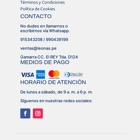
Términos y Condiciones
Política de Cookies
CONTACTO
No dudes en llamarnos o
escribirnos vía Whatsapp.
915343208 / 990439199
ventas@leonas.pe
Gamarra CC. El REY Tda. D124
MEDIOS DE PAGO
HORARIO DE ATENCIÓN
De lunes a sábado, de 9 a. m. a 6 p. m.
Síguenos en nuestras redes sociales: