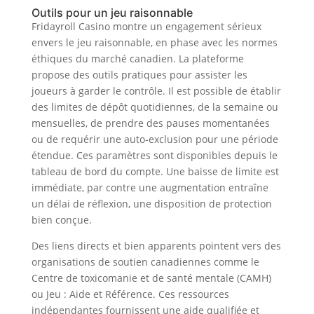
Outils pour un jeu raisonnable
Fridayroll Casino montre un engagement sérieux
envers le jeu raisonnable, en phase avec les normes
éthiques du marché canadien. La plateforme
propose des outils pratiques pour assister les
joueurs à garder le contrôle. Il est possible de établir
des limites de dépôt quotidiennes, de la semaine ou
mensuelles, de prendre des pauses momentanées
ou de requérir une auto-exclusion pour une période
étendue. Ces paramètres sont disponibles depuis le
tableau de bord du compte. Une baisse de limite est
immédiate, par contre une augmentation entraîne
un délai de réflexion, une disposition de protection
bien conçue.
Des liens directs et bien apparents pointent vers des
organisations de soutien canadiennes comme le
Centre de toxicomanie et de santé mentale (CAMH)
ou Jeu : Aide et Référence. Ces ressources
indépendantes fournissent une aide qualifiée et