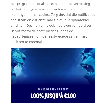
het programma, of als er een spontane verrassing
opduikt, dan geven we dat weten via e-mail en
meldingen in het casino. Zorg dus dat die notificaties
aan staan en dat onze mails niet in je spamfolder
eindigen. Deelnemen is ook meeleven van de sfeer.
Benut vooral de chatfuncties tijdens de
gebeurtenissen om de feestvreugde samen met
anderen te meemaken.