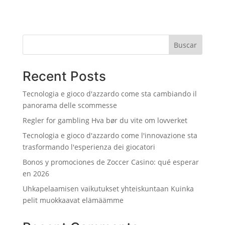
Buscar
Recent Posts
Tecnologia e gioco d'azzardo come sta cambiando il
panorama delle scommesse
Regler for gambling Hva bør du vite om lovverket
Tecnologia e gioco d'azzardo come l'innovazione sta
trasformando l'esperienza dei giocatori
Bonos y promociones de Zoccer Casino: qué esperar
en 2026
Uhkapelaamisen vaikutukset yhteiskuntaan Kuinka
pelit muokkaavat elämäämme