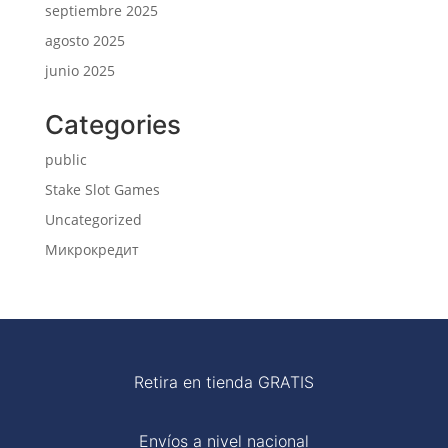
septiembre 2025
agosto 2025
junio 2025
Categories
public
Stake Slot Games
Uncategorized
Микрокредит
Retira en tienda GRATIS
Envíos a nivel nacional