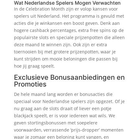
Wat Nederlandse Spelers Mogen Verwachten
In de Celebration Month zijn er volop kansen voor
spelers uit Nederland. Het programma is gevuld met
acties die je winkansen een boost geven. Denk aan
hogere cashback percentages, extra free spins op de
populairste slots en speciale prijzenpotten die alleen
deze maand te winnen zijn. Ook zijn er extra
toernooien bij met grotere prijzenpotten, waar je
kunt strijden om mooie beloningen die passen bij
hoe jij graag speelt.
Exclusieve Bonusaanbiedingen en
Promoties
De hele maand lang worden er bonusacties die
speciaal voor Nederlandse spelers zijn opgezet. Of je
nu graag aan de slots draait of liever een potje
blackjack speelt, er is voor iedereen wat wils. We
geven stortingsbonussen met soepelere
voorwaarden, verrassende ‘prijs-dropper’ momenten
waar je zomaar een beloning kunt vangen, en