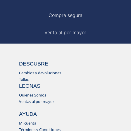
Compra segura
Venta al por mayor
DESCUBRE
Cambios y devoluciones
Tallas
LEONAS
Quienes Somos
Ventas al por mayor
AYUDA
Mi cuenta
Términos y Condiciones