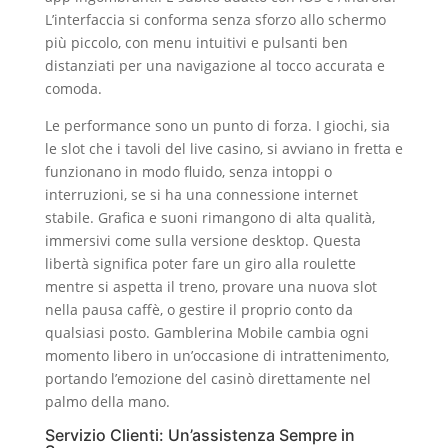
L’interfaccia si conforma senza sforzo allo schermo
più piccolo, con menu intuitivi e pulsanti ben
distanziati per una navigazione al tocco accurata e
comoda.
Le performance sono un punto di forza. I giochi, sia
le slot che i tavoli del live casino, si avviano in fretta e
funzionano in modo fluido, senza intoppi o
interruzioni, se si ha una connessione internet
stabile. Grafica e suoni rimangono di alta qualità,
immersivi come sulla versione desktop. Questa
libertà significa poter fare un giro alla roulette
mentre si aspetta il treno, provare una nuova slot
nella pausa caffè, o gestire il proprio conto da
qualsiasi posto. Gamblerina Mobile cambia ogni
momento libero in un’occasione di intrattenimento,
portando l’emozione del casinò direttamente nel
palmo della mano.
Servizio Clienti: Un’assistenza Sempre in