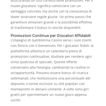
assicurando un uso corretto delle promozioni. Per il
nuovo giocatore, significa cominciare con un
vantaggio concreto, ma anche con la conoscenza di
dover osservare regole giuste. Un primo passo che
garantisce emozioni grandi e la possibilità effettiva
di trasformare il bonus in vincite disponibili.
Promozioni Continue per Giocatori Affidabili
L’impegno di Gamblerina Casino verso i suoi clienti
non finisce con il benvenuto. Per i giocatori fedeli, la
piattaforma allestisce un calendario pieno di
promozioni continuative, studiate per rendere ogni
visita qualcosa di speciale. Queste offerte
conservano alta l’energia, cambiando la routine in
un’opportunità. Possono essere bonus di ricarica
settimanali, che restituiscono una percentuale del
deposito, o tornei esclusivi su slot popolari con
montepremi in denaro contante. A volte sono giri
gratis per sperimentare un nuovo gioco appena
uscito.