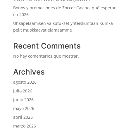
Bonos y promociones de Zoccer Casino: qué esperar
en 2026
Uhkapelaamisen vaikutukset yhteiskuntaan Kuinka
pelit muokkaavat elämäämme
Recent Comments
No hay comentarios que mostrar.
Archives
agosto 2026
julio 2026
junio 2026
mayo 2026
abril 2026
marzo 2026