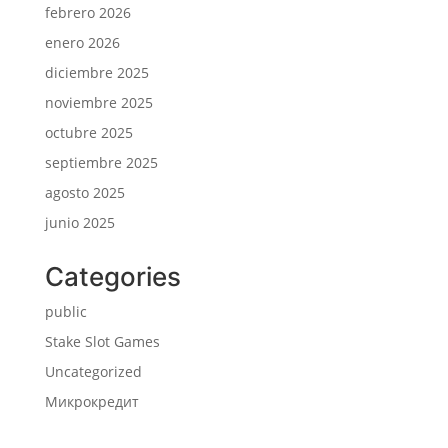
febrero 2026
enero 2026
diciembre 2025
noviembre 2025
octubre 2025
septiembre 2025
agosto 2025
junio 2025
Categories
public
Stake Slot Games
Uncategorized
Микрокредит