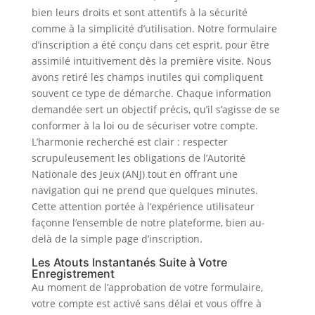
bien leurs droits et sont attentifs à la sécurité
comme à la simplicité d’utilisation. Notre formulaire
d’inscription a été conçu dans cet esprit, pour être
assimilé intuitivement dès la première visite. Nous
avons retiré les champs inutiles qui compliquent
souvent ce type de démarche. Chaque information
demandée sert un objectif précis, qu’il s’agisse de se
conformer à la loi ou de sécuriser votre compte.
L’harmonie recherché est clair : respecter
scrupuleusement les obligations de l’Autorité
Nationale des Jeux (ANJ) tout en offrant une
navigation qui ne prend que quelques minutes.
Cette attention portée à l’expérience utilisateur
façonne l’ensemble de notre plateforme, bien au-
delà de la simple page d’inscription.
Les Atouts Instantanés Suite à Votre
Enregistrement
Au moment de l’approbation de votre formulaire,
votre compte est activé sans délai et vous offre à