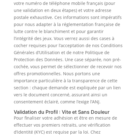
votre numéro de téléphone mobile français (pour
une validation en deux étapes) et votre adresse
postale exhaustive. Ces informations sont impératifs
pour nous adapter à la réglementation française de
lutte contre le blanchiment et pour garantir
l’intégrité des jeux. Vous verrez aussi des cases à
cocher requises pour l’acceptation de nos Conditions
Générales d’Utilisation et de notre Politique de
Protection des Données. Une case séparée, non pré-
cochée, vous permet de sélectionner de recevoir nos
offres promotionnelles. Nous portons une
importance particulière à la transparence de cette
section : chaque demande est expliquée par un lien
vers le document concerné, assurant ainsi un
consentement éclairé, comme l’exige l’ANJ.
Validation du Profil : Vite et Sans Douleur
Pour finaliser votre adhésion et être en mesure de
effectuer vos premiers retraits, une vérification
d’identité (KYC) est requise par la loi. Chez