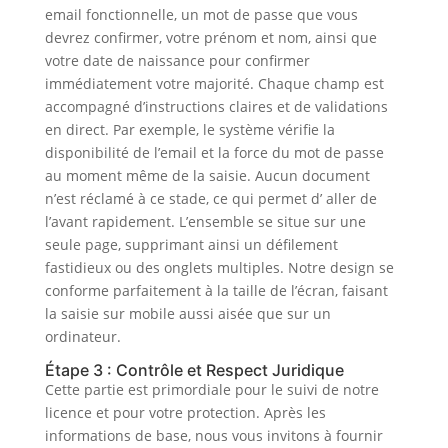
email fonctionnelle, un mot de passe que vous
devrez confirmer, votre prénom et nom, ainsi que
votre date de naissance pour confirmer
immédiatement votre majorité. Chaque champ est
accompagné d’instructions claires et de validations
en direct. Par exemple, le système vérifie la
disponibilité de l’email et la force du mot de passe
au moment même de la saisie. Aucun document
n’est réclamé à ce stade, ce qui permet d’ aller de
l’avant rapidement. L’ensemble se situe sur une
seule page, supprimant ainsi un défilement
fastidieux ou des onglets multiples. Notre design se
conforme parfaitement à la taille de l’écran, faisant
la saisie sur mobile aussi aisée que sur un
ordinateur.
Étape 3 : Contrôle et Respect Juridique
Cette partie est primordiale pour le suivi de notre
licence et pour votre protection. Après les
informations de base, nous vous invitons à fournir