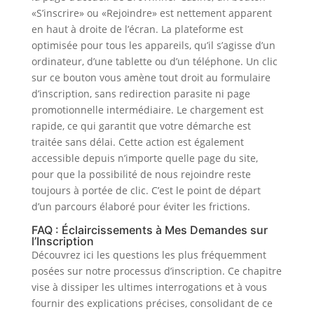
«S’inscrire» ou «Rejoindre» est nettement apparent
en haut à droite de l’écran. La plateforme est
optimisée pour tous les appareils, qu’il s’agisse d’un
ordinateur, d’une tablette ou d’un téléphone. Un clic
sur ce bouton vous amène tout droit au formulaire
d’inscription, sans redirection parasite ni page
promotionnelle intermédiaire. Le chargement est
rapide, ce qui garantit que votre démarche est
traitée sans délai. Cette action est également
accessible depuis n’importe quelle page du site,
pour que la possibilité de nous rejoindre reste
toujours à portée de clic. C’est le point de départ
d’un parcours élaboré pour éviter les frictions.
FAQ : Éclaircissements à Mes Demandes sur
l’Inscription
Découvrez ici les questions les plus fréquemment
posées sur notre processus d’inscription. Ce chapitre
vise à dissiper les ultimes interrogations et à vous
fournir des explications précises, consolidant de ce