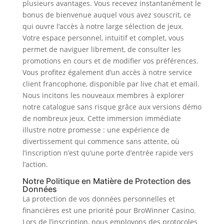
plusieurs avantages. Vous recevez instantanément le
bonus de bienvenue auquel vous avez souscrit, ce
qui ouvre l’accès à notre large sélection de jeux.
Votre espace personnel, intuitif et complet, vous
permet de naviguer librement, de consulter les
promotions en cours et de modifier vos préférences.
Vous profitez également d’un accès à notre service
client francophone, disponible par live chat et email.
Nous incitons les nouveaux membres à explorer
notre catalogue sans risque grâce aux versions démo
de nombreux jeux. Cette immersion immédiate
illustre notre promesse : une expérience de
divertissement qui commence sans attente, où
l’inscription n’est qu’une porte d’entrée rapide vers
l’action.
Notre Politique en Matière de Protection des
Données
La protection de vos données personnelles et
financières est une priorité pour BroWinner Casino.
Lors de l’inscription, nous employons des protocoles