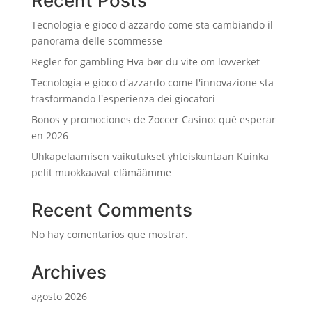
Recent Posts
Tecnologia e gioco d'azzardo come sta cambiando il
panorama delle scommesse
Regler for gambling Hva bør du vite om lovverket
Tecnologia e gioco d'azzardo come l'innovazione sta
trasformando l'esperienza dei giocatori
Bonos y promociones de Zoccer Casino: qué esperar
en 2026
Uhkapelaamisen vaikutukset yhteiskuntaan Kuinka
pelit muokkaavat elämäämme
Recent Comments
No hay comentarios que mostrar.
Archives
agosto 2026