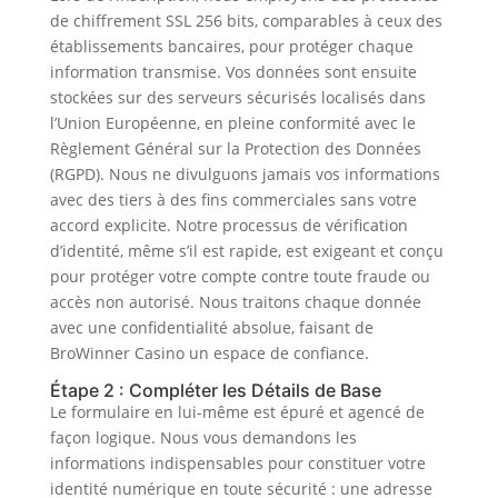
de chiffrement SSL 256 bits, comparables à ceux des
établissements bancaires, pour protéger chaque
information transmise. Vos données sont ensuite
stockées sur des serveurs sécurisés localisés dans
l’Union Européenne, en pleine conformité avec le
Règlement Général sur la Protection des Données
(RGPD). Nous ne divulguons jamais vos informations
avec des tiers à des fins commerciales sans votre
accord explicite. Notre processus de vérification
d’identité, même s’il est rapide, est exigeant et conçu
pour protéger votre compte contre toute fraude ou
accès non autorisé. Nous traitons chaque donnée
avec une confidentialité absolue, faisant de
BroWinner Casino un espace de confiance.
Étape 2 : Compléter les Détails de Base
Le formulaire en lui-même est épuré et agencé de
façon logique. Nous vous demandons les
informations indispensables pour constituer votre
identité numérique en toute sécurité : une adresse