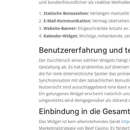
und kundenfreundlicher als reaktive Methode
Statische Bonusseiten:
Verlangen manuelle 
E-Mail-Kommunikation:
Vermag übersehen w
Website-Banner:
Eingeschränkte Anzahl an ze
Kalender-Widget:
Wichtige, mitwirkende, zei
Benutzererfahrung und t
Der Durchbruch eines solchen Widgets hängt 
Gestaltung ab. Es hat problemlos auf diverse
die für viele österreichische Spieler das pri
Synchronisation mit den tatsächlichen Bonus
Nutzersicht sind ausschlaggebend eine klare v
Ein gelungenes Widget erscheint natürlich und
umgesetztes wird demgegenüber als störend od
Einbindung in die Gesamt
Das Widget ist kein alleinstehendes Gerät
http
Marketingstrategie von Beef Casino. Es förde