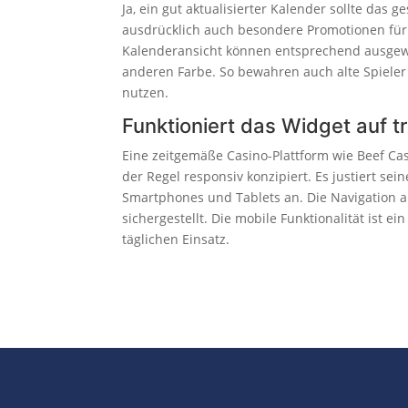
Ja, ein gut aktualisierter Kalender sollte da
ausdrücklich auch besondere Promotionen für
Kalenderansicht können entsprechend ausgewi
anderen Farbe. So bewahren auch alte Spieler 
nutzen.
Funktioniert das Widget auf t
Eine zeitgemäße Casino-Plattform wie Beef Cas
der Regel responsiv konzipiert. Es justiert s
Smartphones und Tablets an. Die Navigation ar
sichergestellt. Die mobile Funktionalität ist 
täglichen Einsatz.