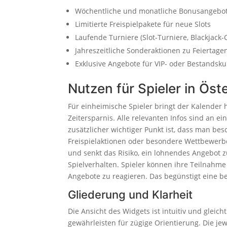
Wöchentliche und monatliche Bonusangebote
Limitierte Freispielpakete für neue Slots
Laufende Turniere (Slot-Turniere, Blackjack-
Jahreszeitliche Sonderaktionen zu Feiertage
Exklusive Angebote für VIP- oder Bestandsk
Nutzen für Spieler in Öst
Für einheimische Spieler bringt der Kalender ha
Zeitersparnis. Alle relevanten Infos sind an 
zusätzlicher wichtiger Punkt ist, dass man bes
Freispielaktionen oder besondere Wettbewerbe,
und senkt das Risiko, ein lohnendes Angebot 
Spielverhalten. Spieler können ihre Teilnahme
Angebote zu reagieren. Das begünstigt eine be
Gliederung und Klarheit
Die Ansicht des Widgets ist intuitiv und glei
gewährleisten für zügige Orientierung. Die je