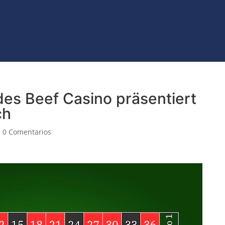
VO
JEANS
ROPA
COLECCIONES
ACCES
ET
CATÁLAGOS
des Beef Casino präsentiert
ch
|
0 Comentarios