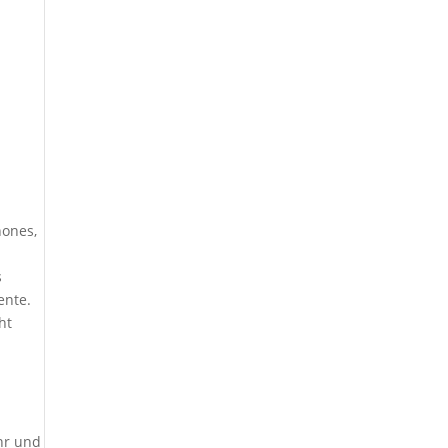
n
hones,
s
ente.
ht
hr und