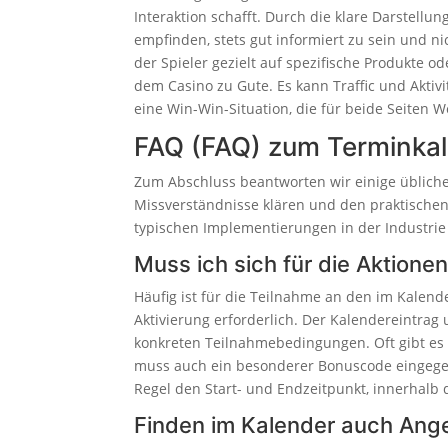
Interaktion schafft. Durch die klare Darstellu
empfinden, stets gut informiert zu sein und n
der Spieler gezielt auf spezifische Produkte od
dem Casino zu Gute. Es kann Traffic und Aktiv
eine Win-Win-Situation, die für beide Seiten Wer
FAQ (FAQ) zum Terminka
Zum Abschluss beantworten wir einige übliche
Missverständnisse klären und den praktischen
typischen Implementierungen in der Industrie 
Muss ich sich für die Aktione
Häufig ist für die Teilnahme an den im Kalen
Aktivierung erforderlich. Der Kalendereintrag 
konkreten Teilnahmebedingungen. Oft gibt es
muss auch ein besonderer Bonuscode eingege
Regel den Start- und Endzeitpunkt, innerhalb 
Finden im Kalender auch Ang