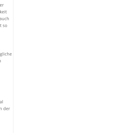
er
keit
 auch
t so
gliche
n
al
n der