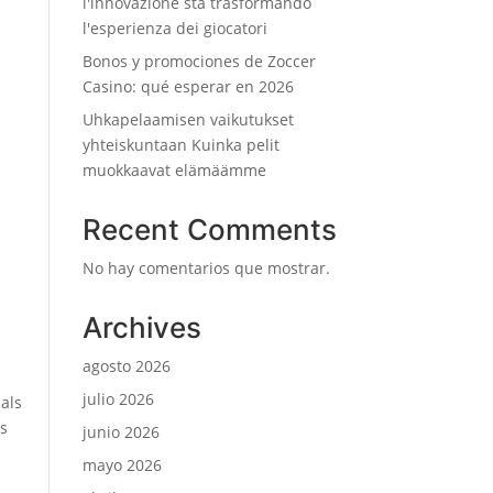
l'innovazione sta trasformando
l'esperienza dei giocatori
Bonos y promociones de Zoccer
Casino: qué esperar en 2026
Uhkapelaamisen vaikutukset
yhteiskuntaan Kuinka pelit
muokkaavat elämäämme
Recent Comments
No hay comentarios que mostrar.
Archives
agosto 2026
julio 2026
 als
es
junio 2026
mayo 2026