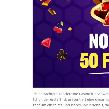
Ich betrachtete Thorfortune Casino für Schwe
Schon der erste Blick präsentiert eine dynamis
geht um ein faires und klares Spielerlebnis, d