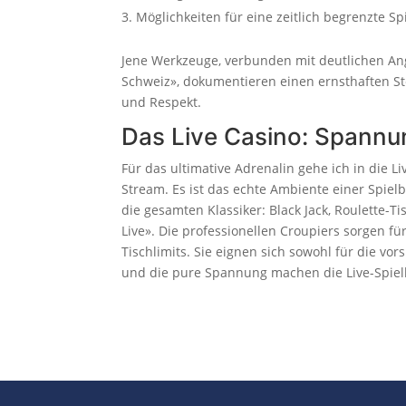
Möglichkeiten für eine zeitlich begrenzte S
Jene Werkzeuge, verbunden mit deutlichen Ang
Schweiz», dokumentieren einen ernsthaften St
und Respekt.
Das Live Casino: Spannun
Für das ultimative Adrenalin gehe ich in die Li
Stream. Es ist das echte Ambiente einer Spielb
die gesamten Klassiker: Black Jack, Roulette
Live». Die professionellen Croupiers sorgen fü
Tischlimits. Sie eignen sich sowohl für die vors
und die pure Spannung machen die Live-Spiel