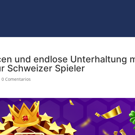
VO
JEANS
ROPA
COLECCIONES
ACCES
ET
CATÁLAGOS
en und endlose Unterhaltung m
r Schweizer Spieler
|
0 Comentarios