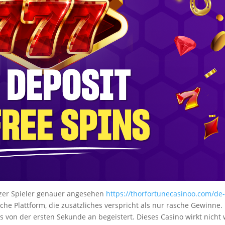
izer Spieler genauer angesehen
https://thorfortunecasinoo.com/de
che Plattform, die zusätzliches verspricht als nur rasche Gewinne.
as von der ersten Sekunde an begeistert. Dieses Casino wirkt nicht 