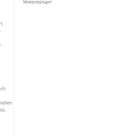
Микрокредит
t.
-
r
ich
tellen
st,