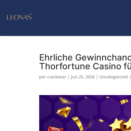
LO NUE
OUTL
Ehrliche Gewinnchanc
Thorfortune Casino fü
por
cracknear
|
Jun 25, 2026
|
Uncategorized