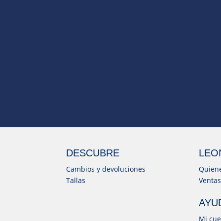
DESCUBRE
LEO
Cambios y devoluciones
Quien
Tallas
Ventas
AYU
Mi cue