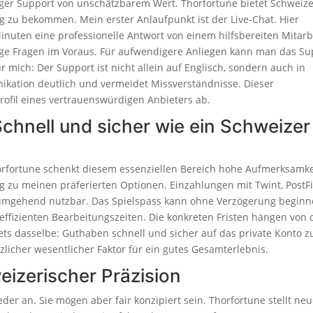
siger Support von unschätzbarem Wert. Thorfortune bietet Schweiz
 zu bekommen. Mein erster Anlaufpunkt ist der Live-Chat. Hier
uten eine professionelle Antwort von einem hilfsbereiten Mitarb
äufige Fragen im Voraus. Für aufwendigere Anliegen kann man das Su
 mich: Der Support ist nicht allein auf Englisch, sondern auch in
ikation deutlich und vermeidet Missverständnisse. Dieser
Profil eines vertrauenswürdigen Anbieters ab.
chnell und sicher wie ein Schweizer
rfortune schenkt diesem essenziellen Bereich hohe Aufmerksamkei
g zu meinen präferierten Optionen. Einzahlungen mit Twint, PostF
l umgehend nutzbar. Das Spielspass kann ohne Verzögerung beginn
ffizienten Bearbeitungszeiten. Die konkreten Fristen hängen von 
ts dasselbe: Guthaben schnell und sicher auf das private Konto z
tzlicher wesentlicher Faktor für ein gutes Gesamterlebnis.
izerischer Präzision
der an. Sie mögen aber fair konzipiert sein. Thorfortune stellt ne