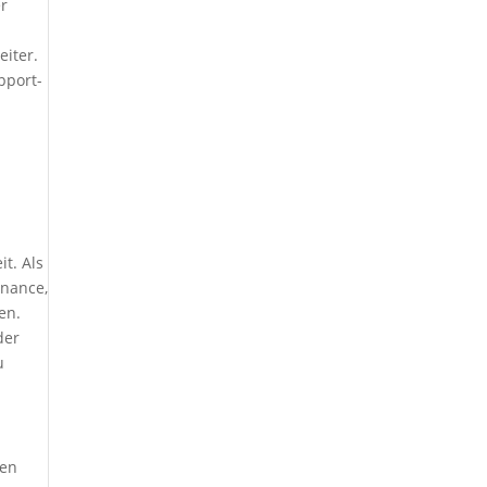
er
eiter.
pport-
t. Als
inance,
en.
der
u
uen