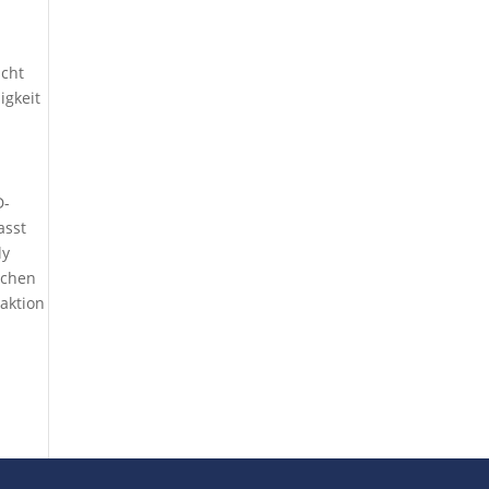
ucht
igkeit
D-
asst
ly
ichen
raktion