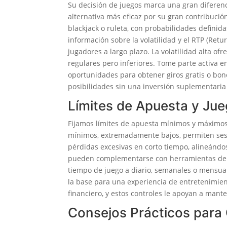
Su decisión de juegos marca una gran diferenc
alternativa más eficaz por su gran contribució
blackjack o ruleta, con probabilidades definid
información sobre la volatilidad y el RTP (Retur
jugadores a largo plazo. La volatilidad alta o
regulares pero inferiores. Tome parte activa 
oportunidades para obtener giros gratis o bo
posibilidades sin una inversión suplementaria 
Límites de Apuesta y Ju
Fijamos límites de apuesta mínimos y máximos 
mínimos, extremadamente bajos, permiten ses
pérdidas excesivas en corto tiempo, alineándos
pueden complementarse con herramientas de au
tiempo de juego a diario, semanales o mensua
la base para una experiencia de entretenimien
financiero, y estos controles le apoyan a man
Consejos Prácticos para