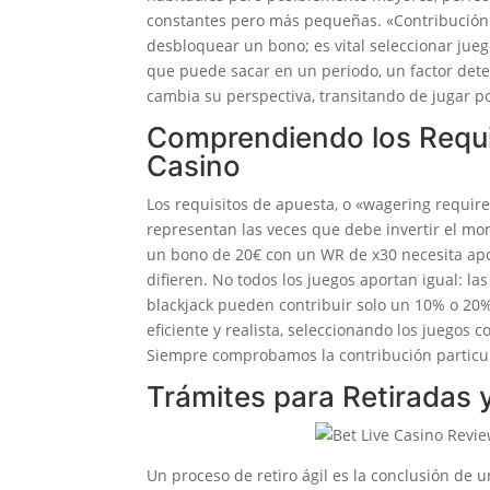
constantes pero más pequeñas. «Contribución 
desbloquear un bono; es vital seleccionar juego
que puede sacar en un periodo, un factor dete
cambia su perspectiva, transitando de jugar p
Comprendiendo los Requi
Casino
Los requisitos de apuesta, o «wagering requir
representan las veces que debe invertir el mo
un bono de 20€ con un WR de x30 necesita apost
difieren. No todos los juegos aportan igual: l
blackjack pueden contribuir solo un 10% o 20%
eficiente y realista, seleccionando los juegos c
Siempre comprobamos la contribución particul
Trámites para Retiradas 
Un proceso de retiro ágil es la conclusión de