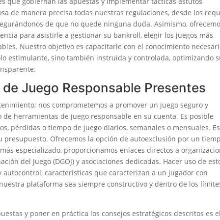
ces que gobiernan las apuestas y implementar tácticas astutos
losa de manera precisa todas nuestras regulaciones, desde los requ
, asegurándonos de que no quede ninguna duda. Asimismo, ofrecem
cia para asistirle a gestionar su bankroll, elegir los juegos más
bles. Nuestro objetivo es capacitarle con el conocimiento necesar
lo estimulante, sino también instruida y controlada, optimizando 
ansparente.
 de Juego Responsable Presentes
retenimiento; nos comprometemos a promover un juego seguro y
po de herramientas de juego responsable en su cuenta. Es posible
tos, pérdidas o tiempo de juego diarios, semanales o mensuales. Es
su presupuesto. Ofrecemos la opción de autoexclusión por un tiem
o más especializado, proporcionamos enlaces directos a organizaci
ción del Juego (DGOJ) y asociaciones dedicadas. Hacer uso de est
 autocontrol, características que caracterizan a un jugador con
uestra plataforma sea siempre constructivo y dentro de los límit
estas y poner en práctica los consejos estratégicos descritos es e