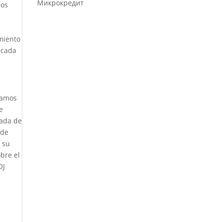
Микрокредит
los
imiento
 cada
jamos
e
rada de
 de
 su
bre el
OJ