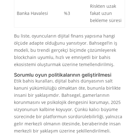
Riskten uzak
Banka Havalesi
%3
fakat uzun
bekleme süresi
Bu liste, oyuncuların dijital finans yapısına hangi
ölçüde adapte olduğunu yansıtıyor. Bahsegel’in iş
modeli, bu trendi gerçekçi biçimde çözümleyerek
blockchain uyumlu, hızlı ve emniyetli bir bahis
ekosistemi oluşturmak üzerine temellendirilmiş.
Sorumlu oyun politikalarının geliştirilmesi
Etik bahis kuralları, dijital bahis dünyasının salt
kanuni yükümlülüğü olmaktan öte, bununla birlikte
insani bir yaklaşımdır. Bahsegel, gamerlarının
korunmasını ve psikolojik dengesini korumayı, 2025
vizyonunun kalbine koyuyor. Çünkü kalıcı büyüme
sürecinde bir platformun sürdürülebilirliği, yalnızca
gelir merkezli olmanın ötesinde, beraberinde insan
merkezli bir yaklaşım üzerine şekillendirilmeli.