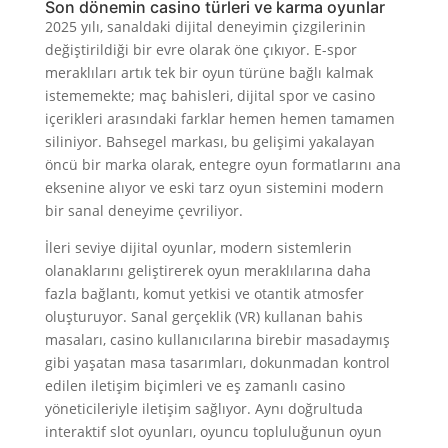
Son dönemin casino türleri ve karma oyunlar
2025 yılı, sanaldaki dijital deneyimin çizgilerinin
değiştirildiği bir evre olarak öne çıkıyor. E-spor
meraklıları artık tek bir oyun türüne bağlı kalmak
istememekte; maç bahisleri, dijital spor ve casino
içerikleri arasındaki farklar hemen hemen tamamen
siliniyor. Bahsegel markası, bu gelişimi yakalayan
öncü bir marka olarak, entegre oyun formatlarını ana
eksenine alıyor ve eski tarz oyun sistemini modern
bir sanal deneyime çevriliyor.
İleri seviye dijital oyunlar, modern sistemlerin
olanaklarını geliştirerek oyun meraklılarına daha
fazla bağlantı, komut yetkisi ve otantik atmosfer
oluşturuyor. Sanal gerçeklik (VR) kullanan bahis
masaları, casino kullanıcılarına birebir masadaymış
gibi yaşatan masa tasarımları, dokunmadan kontrol
edilen iletişim biçimleri ve eş zamanlı casino
yöneticileriyle iletişim sağlıyor. Aynı doğrultuda
interaktif slot oyunları, oyuncu topluluğunun oyun