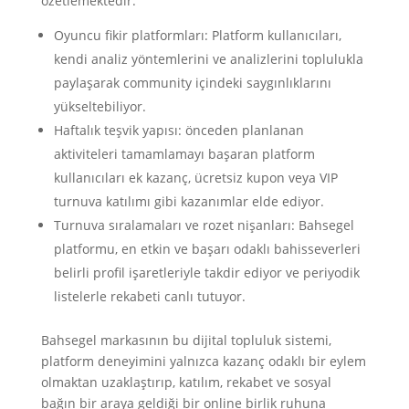
özetlemektedir:
Oyuncu fikir platformları: Platform kullanıcıları,
kendi analiz yöntemlerini ve analizlerini toplulukla
paylaşarak community içindeki saygınlıklarını
yükseltebiliyor.
Haftalık teşvik yapısı: önceden planlanan
aktiviteleri tamamlamayı başaran platform
kullanıcıları ek kazanç, ücretsiz kupon veya VIP
turnuva katılımı gibi kazanımlar elde ediyor.
Turnuva sıralamaları ve rozet nişanları: Bahsegel
platformu, en etkin ve başarı odaklı bahisseverleri
belirli profil işaretleriyle takdir ediyor ve periyodik
listelerle rekabeti canlı tutuyor.
Bahsegel markasının bu dijital topluluk sistemi,
platform deneyimini yalnızca kazanç odaklı bir eylem
olmaktan uzaklaştırıp, katılım, rekabet ve sosyal
bağın bir araya geldiği bir online birlik ruhuna