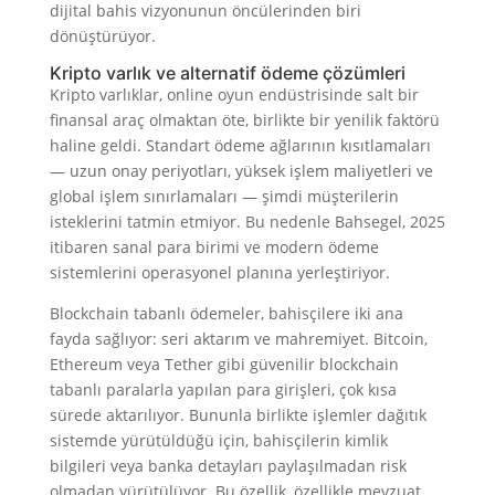
dijital bahis vizyonunun öncülerinden biri
dönüştürüyor.
Kripto varlık ve alternatif ödeme çözümleri
Kripto varlıklar, online oyun endüstrisinde salt bir
finansal araç olmaktan öte, birlikte bir yenilik faktörü
haline geldi. Standart ödeme ağlarının kısıtlamaları
— uzun onay periyotları, yüksek işlem maliyetleri ve
global işlem sınırlamaları — şimdi müşterilerin
isteklerini tatmin etmiyor. Bu nedenle Bahsegel, 2025
itibaren sanal para birimi ve modern ödeme
sistemlerini operasyonel planına yerleştiriyor.
Blockchain tabanlı ödemeler, bahisçilere iki ana
fayda sağlıyor: seri aktarım ve mahremiyet. Bitcoin,
Ethereum veya Tether gibi güvenilir blockchain
tabanlı paralarla yapılan para girişleri, çok kısa
sürede aktarılıyor. Bununla birlikte işlemler dağıtık
sistemde yürütüldüğü için, bahisçilerin kimlik
bilgileri veya banka detayları paylaşılmadan risk
olmadan yürütülüyor. Bu özellik, özellikle mevzuat