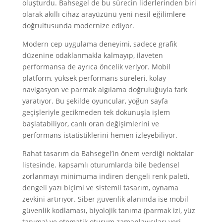
oluşturdu. Bahsegel de bu sürecin liderlerinden biri
olarak akıllı cihaz arayüzünü yeni nesil eğilimlere
doğrultusunda modernize ediyor.
Modern cep uygulama deneyimi, sadece grafik
düzenine odaklanmakla kalmayıp, ilaveten
performansa de ayrıca öncelik veriyor. Mobil
platform, yüksek performans süreleri, kolay
navigasyon ve parmak algılama doğruluğuyla fark
yaratıyor. Bu şekilde oyuncular, yoğun sayfa
geçişleriyle gecikmeden tek dokunuşla işlem
başlatabiliyor, canlı oran değişimlerini ve
performans istatistiklerini hemen izleyebiliyor.
Rahat tasarım da Bahsegel’in önem verdiği noktalar
listesinde. kapsamlı oturumlarda bile bedensel
zorlanmayı minimuma indiren dengeli renk paleti,
dengeli yazı biçimi ve sistemli tasarım, oynama
zevkini artırıyor. Siber güvenlik alanında ise mobil
güvenlik kodlaması, biyolojik tanıma (parmak izi, yüz
tanıma) ve otomatik oturum zamanlayıcıları veri