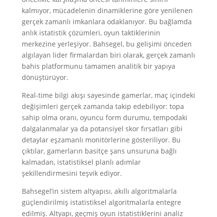
kalmıyor, mücadelenin dinamiklerine göre yenilenen
gerçek zamanlı imkanlara odaklanıyor. Bu bağlamda
anlık istatistik çözümleri, oyun taktiklerinin
merkezine yerleşiyor. Bahsegel, bu gelişimi önceden
algılayan lider firmalardan biri olarak, gerçek zamanlı
bahis platformunu tamamen analitik bir yapıya
dönüştürüyor.
Real-time bilgi akışı sayesinde gamerlar, maç içindeki
değişimleri gerçek zamanda takip edebiliyor: topa
sahip olma oranı, oyuncu form durumu, tempodaki
dalgalanmalar ya da potansiyel skor fırsatları gibi
detaylar eşzamanlı monitörlerine gösteriliyor. Bu
çıktılar, gamerların basitçe şans unsuruna bağlı
kalmadan, istatistiksel planlı adımlar
şekillendirmesini teşvik ediyor.
Bahsegel’in sistem altyapısı, akıllı algoritmalarla
güçlendirilmiş istatistiksel algoritmalarla entegre
edilmiş. Altyapı, geçmiş oyun istatistiklerini analiz