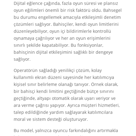
Dijital eğlence çağında, fazla oyun süresi ve plansız
oyun eğilimleri önemli bir risk faktörü oldu. Bahsegel
bu durumu engellemek amacıyla etkileşimli denetim
çözümleri sağlıyor. Bahisçiler, kendi oyun limitlerini
düzenleyebiliyor, oyun içi bildirimlerle kontrollü
oynamaya çağrılıyor ve her an oyun erişimlerini
sınırlı şekilde kapatabiliyor. Bu fonksiyonlar,
bahisçinin dijital etkileşimini sağlıklı bir dengeye
sağlıyor.
Operatörün sağladığı yenilikçi çözüm, kolay
kullanımlı ekran düzeni sayesinde her katılımcıya
kişisel sınır belirleme olanağı tanıyor. Örnek olarak,
bir bahisçi kendi limitini geçtiğinde bütçe sınırını
geçtiğinde, altyapı otomatik olarak uyarı veriyor ve
ara verme çağrısı yapıyor. Ayrıca müşteri hizmetleri,
talep edildiğinde yardım sağlayarak katılımcılara
moral ve sistem desteği oluşturuyor.
Bu model, yalnızca oyuncu farkındalığını artırmakla