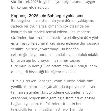
sürdürerek 2025’in global oyun piyasasında saygın
bir konum elde ediyor.
Kapanış: 2025 için Bahsegel yaklaşımı
Bahsegel online sisteminin yeni dönem yaklaşımı,
sadece bir oyun sitesi olmanın çok ötesinde bir
konumda bir modeli temsil ediyor. Site, modern
çözümleri, koruma sistemlerini ve etkileşim düzeyini
entegrasyonla sunarak çevrimiçi eğlence dünyasında
yenilikçi bir seviye yaratmayı. Bu hedefin
çekirdeğinde yaratıcı, insan odaklı ve topluluk odaklı
bir oyun ağı bulunuyor — yani her casino
tutkununun hem güven ortamında bulunduğu hem
de değerli hissettiği bir eğlence sahası.
2025’e girerken Bahsegel, oyun dünyasındaki tüm
yenilik akımlarını tek çatı altında topluyor: akıllı veri
tahmin sistemleri, kripto ödeme çözümleri, mobil
ergonomi, responsible gaming sistemleri ve sosyal
bağlantı yapıları. Bu faktörler, sitelerin hem
teknolojik temelini sağlamlaştırıyor hem de