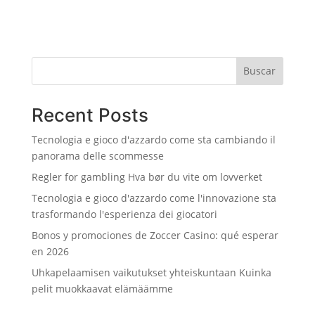
Buscar
Recent Posts
Tecnologia e gioco d'azzardo come sta cambiando il
panorama delle scommesse
Regler for gambling Hva bør du vite om lovverket
Tecnologia e gioco d'azzardo come l'innovazione sta
trasformando l'esperienza dei giocatori
Bonos y promociones de Zoccer Casino: qué esperar
en 2026
Uhkapelaamisen vaikutukset yhteiskuntaan Kuinka
pelit muokkaavat elämäämme