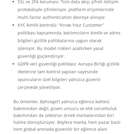
SSL ve 2FA koruması: Tüm data akışı şifreli iletişim
protokolüyle şifreleniyor, platform erişimlerinde
multi-factor authentication devreye alınıyor.
KYC kimlik kontrolü: “Know Your Customer”
politikası kapsamında, katılımcıların kimlik ve adres
bilgileri gizlilik politikalarına uygun olarak
işleniyor. Bu model riskleri azaltırken yasal
güvenliği güçlendiriyor.
GDPR veri güvenliği politikası: Avrupa Birliği gizlilik
ilkelerine tam kontrol yapıları sayesinde
oyuncuların özel bilgileri yalnızca güvenli
çerçevede yönetiliyor.
Bu önlemler, Bahsegel’i yalnızca eğlence kalitesi
bakımından değil, güven unsuru ve etik sorumluluk
bakımından da sektörün örnek markalarından biri
haline dönüştürüyor. Böylece marka, hem pazar bazlı
hem global arenada güvenilir bir eğlence alanı