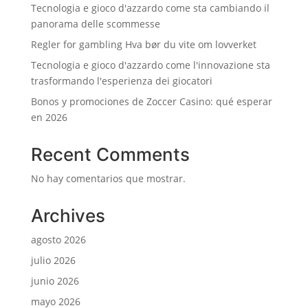
Tecnologia e gioco d'azzardo come sta cambiando il
panorama delle scommesse
Regler for gambling Hva bør du vite om lovverket
Tecnologia e gioco d'azzardo come l'innovazione sta
trasformando l'esperienza dei giocatori
Bonos y promociones de Zoccer Casino: qué esperar
en 2026
Recent Comments
No hay comentarios que mostrar.
Archives
agosto 2026
julio 2026
junio 2026
mayo 2026