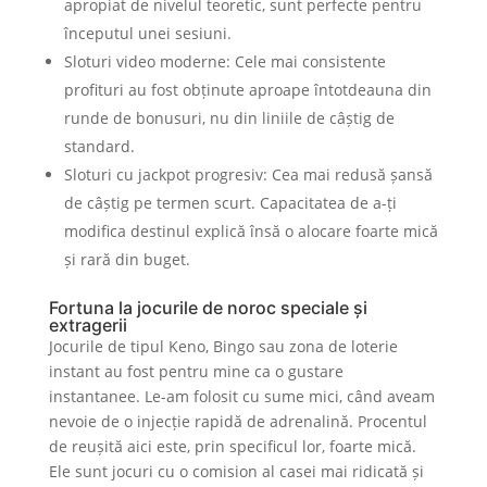
apropiat de nivelul teoretic, sunt perfecte pentru
începutul unei sesiuni.
Sloturi video moderne: Cele mai consistente
profituri au fost obținute aproape întotdeauna din
runde de bonusuri, nu din liniile de câștig de
standard.
Sloturi cu jackpot progresiv: Cea mai redusă șansă
de câștig pe termen scurt. Capacitatea de a-ți
modifica destinul explică însă o alocare foarte mică
și rară din buget.
Fortuna la jocurile de noroc speciale și
extragerii
Jocurile de tipul Keno, Bingo sau zona de loterie
instant au fost pentru mine ca o gustare
instantanee. Le-am folosit cu sume mici, când aveam
nevoie de o injecție rapidă de adrenalină. Procentul
de reușită aici este, prin specificul lor, foarte mică.
Ele sunt jocuri cu o comision al casei mai ridicată și