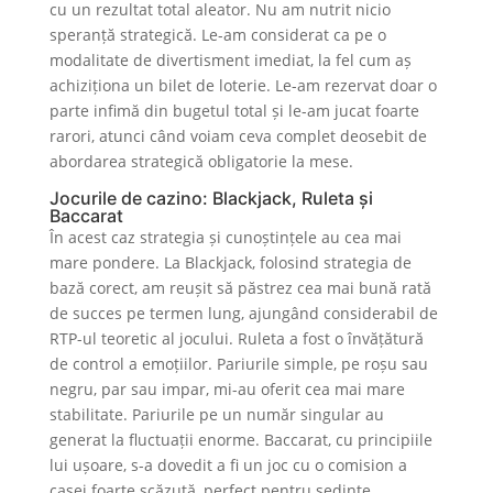
cu un rezultat total aleator. Nu am nutrit nicio
speranță strategică. Le-am considerat ca pe o
modalitate de divertisment imediat, la fel cum aș
achiziționa un bilet de loterie. Le-am rezervat doar o
parte infimă din bugetul total și le-am jucat foarte
rarori, atunci când voiam ceva complet deosebit de
abordarea strategică obligatorie la mese.
Jocurile de cazino: Blackjack, Ruleta și
Baccarat
În acest caz strategia și cunoștințele au cea mai
mare pondere. La Blackjack, folosind strategia de
bază corect, am reușit să păstrez cea mai bună rată
de succes pe termen lung, ajungând considerabil de
RTP-ul teoretic al jocului. Ruleta a fost o învățătură
de control a emoțiilor. Pariurile simple, pe roșu sau
negru, par sau impar, mi-au oferit cea mai mare
stabilitate. Pariurile pe un număr singular au
generat la fluctuații enorme. Baccarat, cu principiile
lui ușoare, s-a dovedit a fi un joc cu o comision a
casei foarte scăzută, perfect pentru ședințe