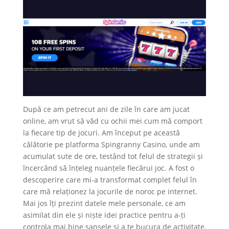
După ce am petrecut ani de zile în care am jucat
online, am vrut să văd cu ochii mei cum mă comport
la fiecare tip de jocuri. Am început pe această
călătorie pe platforma Spingranny Casino, unde am
acumulat sute de ore, testând tot felul de strategii și
încercând să înțeleg nuanțele fiecărui joc. A fost o
descoperire care mi-a transformat complet felul în
care mă relaționez la jocurile de noroc pe internet.
Mai jos îți prezint datele mele personale, ce am
asimilat din ele și niște idei practice pentru a-ți
controla mai bine șansele și a te bucura de activitate,