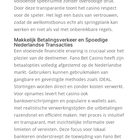
voldoende speelruimte zonder overbodige druk.
Door deze transparantie toont het casino respect
voor de speler. Het legt een basis van vertrouwen,
zodat de welkomstbonus echt als springplank kan
werken en niet als val met onbereikbare regels.
Makkelijk Betalingsverkeer en Spoedige
Nederlandse Transacties
Een vloeiende financiële ervaring is cruciaal voor het
plezier van de deelnemer. Fano Bet Casino heeft zijn
betaalopties volledig afgestemd op de Nederlandse
markt. Gebruikers kunnen gebruikmaken van
gangbare en gevestigde methodes zoals iDEAL.
Stortingen worden direct en zonder kosten verwerkt.
Voor opnames levert het casino ook
bankoverschrijvingen en populaire e-wallets aan,
met realistische verwerkingstijden die uitbetalingen
razendsnel en efficiënt maken. Het proces is intuïtief
en transparant, met inzichtelijke informatie over
limieten of vereisten. Deze focus voor lokaal
bankieren onderstreept de toewijding van Fano Bet