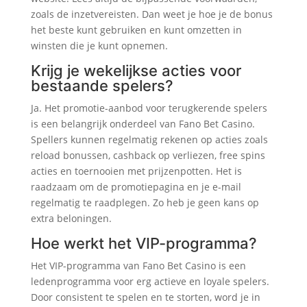
zoals de inzetvereisten. Dan weet je hoe je de bonus
het beste kunt gebruiken en kunt omzetten in
winsten die je kunt opnemen.
Krijg je wekelijkse acties voor
bestaande spelers?
Ja. Het promotie-aanbod voor terugkerende spelers
is een belangrijk onderdeel van Fano Bet Casino.
Spellers kunnen regelmatig rekenen op acties zoals
reload bonussen, cashback op verliezen, free spins
acties en toernooien met prijzenpotten. Het is
raadzaam om de promotiepagina en je e-mail
regelmatig te raadplegen. Zo heb je geen kans op
extra beloningen.
Hoe werkt het VIP-programma?
Het VIP-programma van Fano Bet Casino is een
ledenprogramma voor erg actieve en loyale spelers.
Door consistent te spelen en te storten, word je in