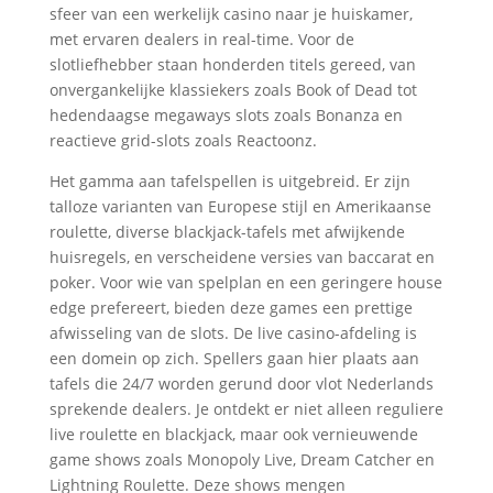
sfeer van een werkelijk casino naar je huiskamer,
met ervaren dealers in real-time. Voor de
slotliefhebber staan honderden titels gereed, van
onvergankelijke klassiekers zoals Book of Dead tot
hedendaagse megaways slots zoals Bonanza en
reactieve grid-slots zoals Reactoonz.
Het gamma aan tafelspellen is uitgebreid. Er zijn
talloze varianten van Europese stijl en Amerikaanse
roulette, diverse blackjack-tafels met afwijkende
huisregels, en verscheidene versies van baccarat en
poker. Voor wie van spelplan en een geringere house
edge prefereert, bieden deze games een prettige
afwisseling van de slots. De live casino-afdeling is
een domein op zich. Spellers gaan hier plaats aan
tafels die 24/7 worden gerund door vlot Nederlands
sprekende dealers. Je ontdekt er niet alleen reguliere
live roulette en blackjack, maar ook vernieuwende
game shows zoals Monopoly Live, Dream Catcher en
Lightning Roulette. Deze shows mengen