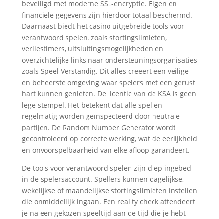
beveiligd met moderne SSL-encryptie. Eigen en
financiële gegevens zijn hierdoor totaal beschermd.
Daarnaast biedt het casino uitgebreide tools voor
verantwoord spelen, zoals stortingslimieten,
verliestimers, uitsluitingsmogelijkheden en
overzichtelijke links naar ondersteuningsorganisaties
zoals Speel Verstandig. Dit alles creëert een veilige
en beheerste omgeving waar spelers met een gerust
hart kunnen genieten. De licentie van de KSA is geen
lege stempel. Het betekent dat alle spellen
regelmatig worden geïnspecteerd door neutrale
partijen. De Random Number Generator wordt
gecontroleerd op correcte werking, wat de eerlijkheid
en onvoorspelbaarheid van elke afloop garandeert.
De tools voor verantwoord spelen zijn diep ingebed
in de spelersaccount. Spellers kunnen dagelijkse,
wekelijkse of maandelijkse stortingslimieten instellen
die onmiddellijk ingaan. Een reality check attendeert
je na een gekozen speeltijd aan de tijd die je hebt