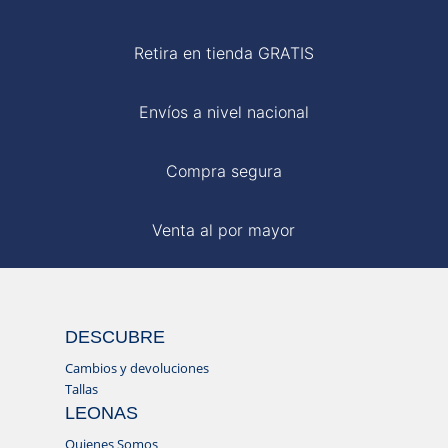
Retira en tienda GRATIS
Envíos a nivel nacional
Compra segura
Venta al por mayor
DESCUBRE
Cambios y devoluciones
Tallas
LEONAS
Quienes Somos