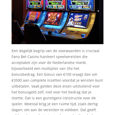
Een degelijk begrip van de voorwaarden is cruciaal.
Fano Bet Casino hanteert speelvereisten die
acceptabel zijn voor de Nederlandse markt,
bijvoorbeeld een multiplier van 35x het
bonusbedrag. Een bonus van €100 vraagt dan om
€3500 aan complete inzetten voordat je winsten kunt
uitbetalen. Vaak gelden deze eisen uitsluitend voor
het bonusgeld zelf, niet voor het bedrag dat je
stortte. Dat is een gunstigere constructie voor de
speler. Meestal krijg je een ruime tijd, zoals dertig
dagen, om aan de vereisten te voldoen. Dat geeft