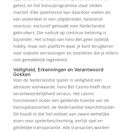
getest, en het bonusprogramma staat zelden
inactief. Elke speelsessie kan daardoor voelen als
een onderdeel in een uitgebreider, belonend
avontuur, exclusief gemaakt voor Nederlandse
gebruikers. Die nadruk op continue beloning is
bijzonder. Het schept van Fano Bet geen tijdelijk
hobby, maar een platform waar je kunt terugkeren
voor stabiele verrassingen en voordelen die je elders
niet gemakkelijk tegenkomt.
Veiligheid, Erkenningen en Verantwoord
Gokken
Voor de Nederlandse speler is veiligheid een
absolute voorwaarde. Fano Bet Casino heeft deze
verantwoordelijkheid serieus. Het casino
functioneert onder een geldende licentie van de
Kansspelautoriteit, de Nederlandse toezichthouder.
Dit houdt in dat het voldoet aan zware wettelijke
eisen voor spelerbescherming, eerlijk spel en
geldelijke transparantie. Alle transacties worden