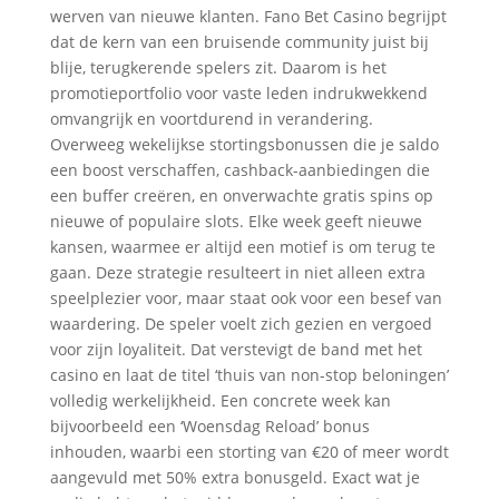
werven van nieuwe klanten. Fano Bet Casino begrijpt
dat de kern van een bruisende community juist bij
blije, terugkerende spelers zit. Daarom is het
promotieportfolio voor vaste leden indrukwekkend
omvangrijk en voortdurend in verandering.
Overweeg wekelijkse stortingsbonussen die je saldo
een boost verschaffen, cashback-aanbiedingen die
een buffer creëren, en onverwachte gratis spins op
nieuwe of populaire slots. Elke week geeft nieuwe
kansen, waarmee er altijd een motief is om terug te
gaan. Deze strategie resulteert in niet alleen extra
speelplezier voor, maar staat ook voor een besef van
waardering. De speler voelt zich gezien en vergoed
voor zijn loyaliteit. Dat verstevigt de band met het
casino en laat de titel ‘thuis van non-stop beloningen’
volledig werkelijkheid. Een concrete week kan
bijvoorbeeld een ‘Woensdag Reload’ bonus
inhouden, waarbi een storting van €20 of meer wordt
aangevuld met 50% extra bonusgeld. Exact wat je