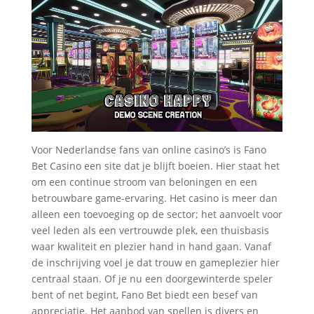
Voor Nederlandse fans van online casino’s is Fano
Bet Casino een site dat je blijft boeien. Hier staat het
om een continue stroom van beloningen en een
betrouwbare game-ervaring. Het casino is meer dan
alleen een toevoeging op de sector; het aanvoelt voor
veel leden als een vertrouwde plek, een thuisbasis
waar kwaliteit en plezier hand in hand gaan. Vanaf
de inschrijving voel je dat trouw en gameplezier hier
centraal staan. Of je nu een doorgewinterde speler
bent of net begint, Fano Bet biedt een besef van
appreciatie. Het aanbod van spellen is divers en