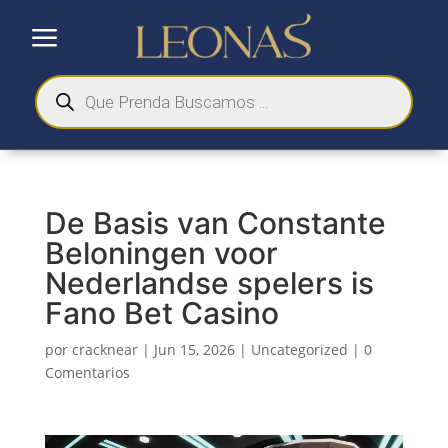
a
Búsqueda
de
productos
De Basis van Constante
Beloningen voor
Nederlandse spelers is
Fano Bet Casino
por
cracknear
|
Jun 15, 2026
|
Uncategorized
|
0
Comentarios