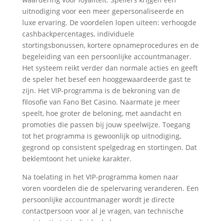
uitnodiging voor een meer gepersonaliseerde en
luxe ervaring. De voordelen lopen uiteen: verhoogde
cashbackpercentages, individuele
stortingsbonussen, kortere opnameprocedures en de
begeleiding van een persoonlijke accountmanager.
Het systeem reikt verder dan normale acties en geeft
de speler het besef een hooggewaardeerde gast te
zijn. Het VIP-programma is de bekroning van de
filosofie van Fano Bet Casino. Naarmate je meer
speelt, hoe groter de beloning, met aandacht en
promoties die passen bij jouw speelwijze. Toegang
tot het programma is gewoonlijk op uitnodiging,
gegrond op consistent spelgedrag en stortingen. Dat
beklemtoont het unieke karakter.
Na toelating in het VIP-programma komen naar
voren voordelen die de spelervaring veranderen. Een
persoonlijke accountmanager wordt je directe
contactpersoon voor al je vragen, van technische