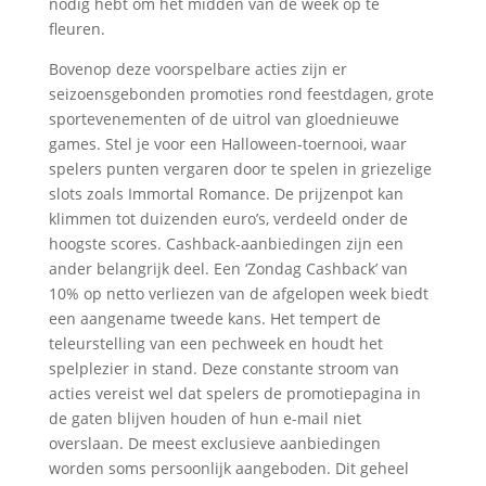
nodig hebt om het midden van de week op te
fleuren.
Bovenop deze voorspelbare acties zijn er
seizoensgebonden promoties rond feestdagen, grote
sportevenementen of de uitrol van gloednieuwe
games. Stel je voor een Halloween-toernooi, waar
spelers punten vergaren door te spelen in griezelige
slots zoals Immortal Romance. De prijzenpot kan
klimmen tot duizenden euro’s, verdeeld onder de
hoogste scores. Cashback-aanbiedingen zijn een
ander belangrijk deel. Een ‘Zondag Cashback’ van
10% op netto verliezen van de afgelopen week biedt
een aangename tweede kans. Het tempert de
teleurstelling van een pechweek en houdt het
spelplezier in stand. Deze constante stroom van
acties vereist wel dat spelers de promotiepagina in
de gaten blijven houden of hun e-mail niet
overslaan. De meest exclusieve aanbiedingen
worden soms persoonlijk aangeboden. Dit geheel