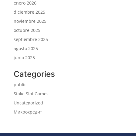
enero 2026
diciembre 2025
noviembre 2025
octubre 2025
septiembre 2025
agosto 2025
junio 2025
Categories
public
Stake Slot Games
Uncategorized
Микрокредит