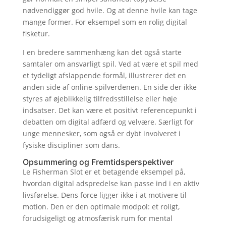
nødvendiggør god hvile. Og at denne hvile kan tage
mange former. For eksempel som en rolig digital
fisketur.
I en bredere sammenhæng kan det også starte
samtaler om ansvarligt spil. Ved at være et spil med
et tydeligt afslappende formål, illustrerer det en
anden side af online-spilverdenen. En side der ikke
styres af øjeblikkelig tilfredsstillelse eller høje
indsatser. Det kan være et positivt referencepunkt i
debatten om digital adfærd og velvære. Særligt for
unge mennesker, som også er dybt involveret i
fysiske discipliner som dans.
Opsummering og Fremtidsperspektiver
Le Fisherman Slot er et betagende eksempel på,
hvordan digital adspredelse kan passe ind i en aktiv
livsførelse. Dens force ligger ikke i at motivere til
motion. Den er den optimale modpol: et roligt,
forudsigeligt og atmosfærisk rum for mental