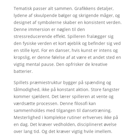
Tematisk passer alt sammen. Grafikkens detaljer,
lydene af skvulpende bølger og skrigende måger, og
designet af symbolerne skaber en konsistent verden.
Denne immersion er nøglen til den
stressreducerende effekt. Spilleren fralægger sig
den fysiske verden et kort øjeblik og befinder sig ved
en stille kyst. For en danser, hvis kunst er intens og
kropslig, er denne følelse af at være et andet sted en
vigtig mental pause. Den opfrisker de kreative
batterier.
Spillets præmiestruktur bygger på spænding og
tålmodighed, ikke på konstant aktion. Store fangster
kommer sjældent. Det lærer spilleren at vente og
værdsætte processen. Denne filosofi kan
sammenholdes med tilgangen til dansetræning.
Mesterlighed i komplekse rutiner erhverves ikke på
en dag. Det kræver vedholden, disciplineret øvelse
over lang tid. Og det kræver vigtig hvile imellem.