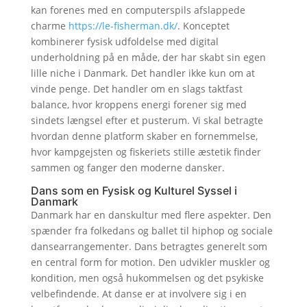
kan forenes med en computerspils afslappede
charme
https://le-fisherman.dk/
. Konceptet
kombinerer fysisk udfoldelse med digital
underholdning på en måde, der har skabt sin egen
lille niche i Danmark. Det handler ikke kun om at
vinde penge. Det handler om en slags taktfast
balance, hvor kroppens energi forener sig med
sindets længsel efter et pusterum. Vi skal betragte
hvordan denne platform skaber en fornemmelse,
hvor kampgejsten og fiskeriets stille æstetik finder
sammen og fanger den moderne dansker.
Dans som en Fysisk og Kulturel Syssel i
Danmark
Danmark har en danskultur med flere aspekter. Den
spænder fra folkedans og ballet til hiphop og sociale
dansearrangementer. Dans betragtes generelt som
en central form for motion. Den udvikler muskler og
kondition, men også hukommelsen og det psykiske
velbefindende. At danse er at involvere sig i en