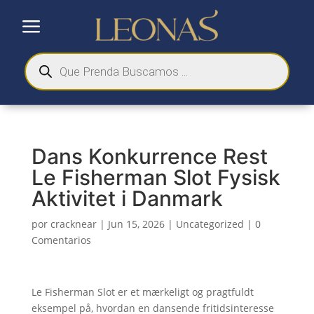
a
Búsqueda
de
productos
Dans Konkurrence Rest
Le Fisherman Slot Fysisk
Aktivitet i Danmark
por
cracknear
|
Jun 15, 2026
|
Uncategorized
|
0
Comentarios
Le Fisherman Slot er et mærkeligt og pragtfuldt
eksempel på, hvordan en dansende fritidsinteresse