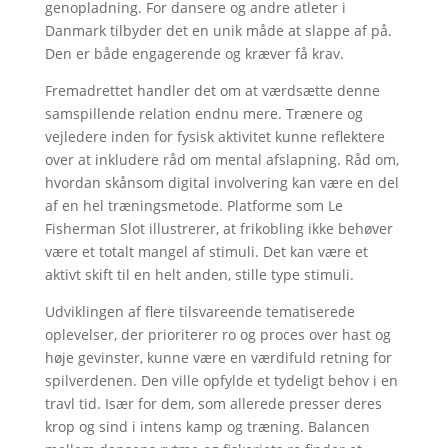
genopladning. For dansere og andre atleter i
Danmark tilbyder det en unik måde at slappe af på.
Den er både engagerende og kræver få krav.
Fremadrettet handler det om at værdsætte denne
samspillende relation endnu mere. Trænere og
vejledere inden for fysisk aktivitet kunne reflektere
over at inkludere råd om mental afslapning. Råd om,
hvordan skånsom digital involvering kan være en del
af en hel træningsmetode. Platforme som Le
Fisherman Slot illustrerer, at frikobling ikke behøver
være et totalt mangel af stimuli. Det kan være et
aktivt skift til en helt anden, stille type stimuli.
Udviklingen af flere tilsvareende tematiserede
oplevelser, der prioriterer ro og proces over hast og
høje gevinster, kunne være en værdifuld retning for
spilverdenen. Den ville opfylde et tydeligt behov i en
travl tid. Især for dem, som allerede presser deres
krop og sind i intens kamp og træning. Balancen