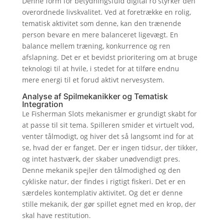
Denne form for betydningsfuld digital ro styrker den
overordnede livskvalitet. Ved at foretrække en rolig,
tematisk aktivitet som denne, kan den trænende
person bevare en mere balanceret ligevægt. En
balance mellem træning, konkurrence og ren
afslapning. Det er et bevidst prioritering om at bruge
teknologi til at hvile, i stedet for at tilføre endnu
mere energi til et forud aktivt nervesystem.
Analyse af Spilmekanikker og Tematisk
Integration
Le Fisherman Slots mekanismer er grundigt skabt for
at passe til sit tema. Spilleren smider et virtuelt vod,
venter tålmodigt, og hiver det så langsomt ind for at
se, hvad der er fanget. Der er ingen tidsur, der tikker,
og intet hastværk, der skaber unødvendigt pres.
Denne mekanik spejler den tålmodighed og den
cykliske natur, der findes i rigtigt fiskeri. Det er en
særdeles kontemplativ aktivitet. Og det er denne
stille mekanik, der gør spillet egnet med en krop, der
skal have restitution.