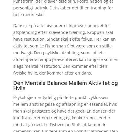
kunstform, der kræver disciplin, koordination og et
personligt udtryk. Det skaber det til en træning for
hele mennesket.
Dansere på alle niveauer er klar over behovet for
afspænding efter krævende træning. Kroppen skal
have restitution. Sindet skal skifte fokus. Her kan en
aktivitet som Le Fisherman Slot være som en stille
modvægt. Den psykiske afkobling, som spillets
afdæmpede tempo præsenterer, kan fungere som en
slags mental restitution. Den kommer efter den
fysiske hvile, der kommer efter en dans.
Den Mentale Balance Mellem Aktivitet og
Hvile
Psykologien er tydelig på dette punkt: cyklussen
mellem anstrengelse og afslapning er essentiel, hvis
man skal præstere og have det godt. En danser, der
kun fokuserer om træning og konkurrence, ender
med at gå ned. Le Fisherman Slots afdæmpede
gameplay kan fungere som en kognitiv afbryder. Den