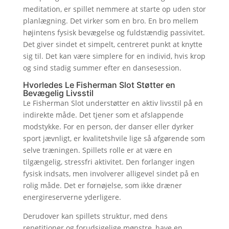
meditation, er spillet nemmere at starte op uden stor
planlægning. Det virker som en bro. En bro mellem
højintens fysisk bevægelse og fuldstændig passivitet.
Det giver sindet et simpelt, centreret punkt at knytte
sig til. Det kan være simplere for en individ, hvis krop
og sind stadig summer efter en dansesession.
Hvorledes Le Fisherman Slot Støtter en
Bevægelig Livsstil
Le Fisherman Slot understøtter en aktiv livsstil på en
indirekte måde. Det tjener som et afslappende
modstykke. For en person, der danser eller dyrker
sport jævnligt, er kvalitetshvile lige så afgørende som
selve træningen. Spillets rolle er at være en
tilgængelig, stressfri aktivitet. Den forlanger ingen
fysisk indsats, men involverer alligevel sindet på en
rolig måde. Det er fornøjelse, som ikke dræner
energireserverne yderligere.
Derudover kan spillets struktur, med dens
repetitioner og forudsigelige mønstre, have en