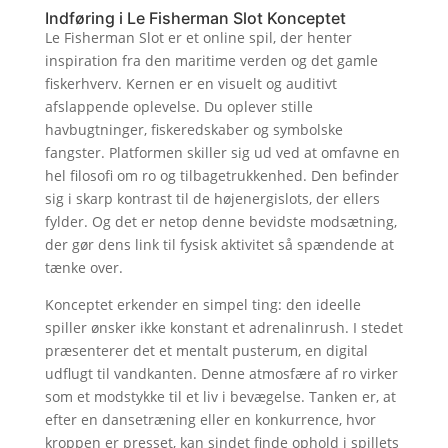
Indføring i Le Fisherman Slot Konceptet
Le Fisherman Slot er et online spil, der henter
inspiration fra den maritime verden og det gamle
fiskerhverv. Kernen er en visuelt og auditivt
afslappende oplevelse. Du oplever stille
havbugtninger, fiskeredskaber og symbolske
fangster. Platformen skiller sig ud ved at omfavne en
hel filosofi om ro og tilbagetrukkenhed. Den befinder
sig i skarp kontrast til de højenergislots, der ellers
fylder. Og det er netop denne bevidste modsætning,
der gør dens link til fysisk aktivitet så spændende at
tænke over.
Konceptet erkender en simpel ting: den ideelle
spiller ønsker ikke konstant et adrenalinrush. I stedet
præsenterer det et mentalt pusterum, en digital
udflugt til vandkanten. Denne atmosfære af ro virker
som et modstykke til et liv i bevægelse. Tanken er, at
efter en dansetræning eller en konkurrence, hvor
kroppen er presset, kan sindet finde ophold i spillets