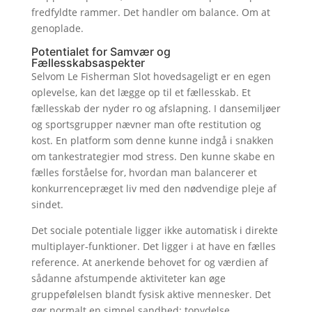
fredfyldte rammer. Det handler om balance. Om at
genoplade.
Potentialet for Samvær og
Fællesskabsaspekter
Selvom Le Fisherman Slot hovedsageligt er en egen
oplevelse, kan det lægge op til et fællesskab. Et
fællesskab der nyder ro og afslapning. I dansemiljøer
og sportsgrupper nævner man ofte restitution og
kost. En platform som denne kunne indgå i snakken
om tankestrategier mod stress. Den kunne skabe en
fælles forståelse for, hvordan man balancerer et
konkurrencepræget liv med den nødvendige pleje af
sindet.
Det sociale potentiale ligger ikke automatisk i direkte
multiplayer-funktioner. Det ligger i at have en fælles
reference. At anerkende behovet for og værdien af
sådanne afstumpende aktiviteter kan øge
gruppefølelsen blandt fysisk aktive mennesker. Det
gør normalt en simpel sandhed: topydelse