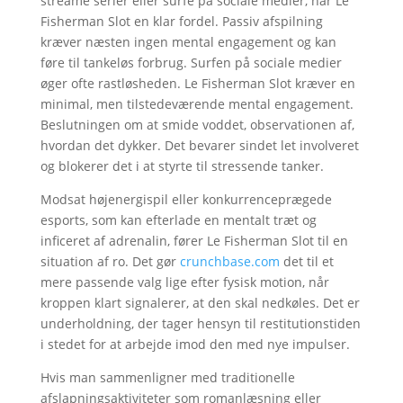
streame serier eller surfe på sociale medier, har Le
Fisherman Slot en klar fordel. Passiv afspilning
kræver næsten ingen mental engagement og kan
føre til tankeløs forbrug. Surfen på sociale medier
øger ofte rastløsheden. Le Fisherman Slot kræver en
minimal, men tilstedeværende mental engagement.
Beslutningen om at smide voddet, observationen af,
hvordan det dykker. Det bevarer sindet let involveret
og blokerer det i at styrte til stressende tanker.
Modsat højenergispil eller konkurrenceprægede
esports, som kan efterlade en mentalt træt og
inficeret af adrenalin, fører Le Fisherman Slot til en
situation af ro. Det gør
crunchbase.com
det til et
mere passende valg lige efter fysisk motion, når
kroppen klart signalerer, at den skal nedkøles. Det er
underholdning, der tager hensyn til restitutionstiden
i stedet for at arbejde imod den med nye impulser.
Hvis man sammenligner med traditionelle
afslapningsaktiviteter som romanlæsning eller