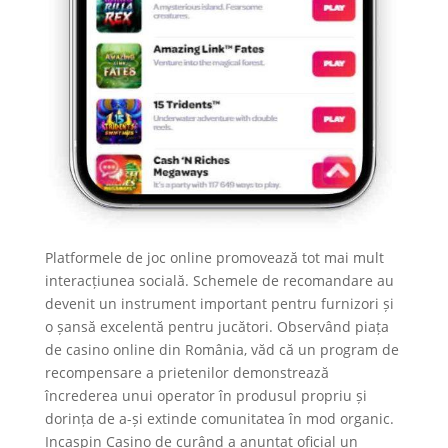
Platformele de joc online promovează tot mai mult
interacțiunea socială. Schemele de recomandare au
devenit un instrument important pentru furnizori și
o șansă excelentă pentru jucători. Observând piața
de casino online din România, văd că un program de
recompensare a prietenilor demonstrează
încrederea unui operator în produsul propriu și
dorința de a-și extinde comunitatea în mod organic.
Incaspin Casino de curând a anunțat oficial un