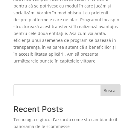
pentru că se potrivesc cu modul în care jucăm și
socializăm. Vorbim în mod obișnuit cu prietenii
despre platformele care ne plac. Programul Incaspin
structurează acest transfer și îl realizează avantajos
pentru cele două entitățile. Așa cum voi arăta,
eficiența unui asemenea de program se bazează în
transparență, în valoarea autentică a beneficiilor și
în accesibilitatea aplicării. Am să prezenta
următoarele puncte în capitolele viitoare.
Buscar
Recent Posts
Tecnologia e gioco d'azzardo come sta cambiando il
panorama delle scommesse