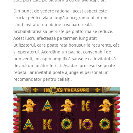
Din punct de vedere rațional, acest aspect este
crucial pentru viața lungă a programului. Atunci
când invitatul nu obține o valoare reală,
probabilitatea să persiste pe platformă se reduce.
Acest lucru afectează pe termen lung atât
utilizatorul, care poate rata bonusurile recurente, cât
și operatorul. Acordând un pachet convenabil de
bun venit, Incaspin amplifică șansele ca invitatul să
devină un jucător fericit. Așadar, procesul se poate
repeta, iar invitatul poate ajunge el personal un
recomandator pentru ceilalți.