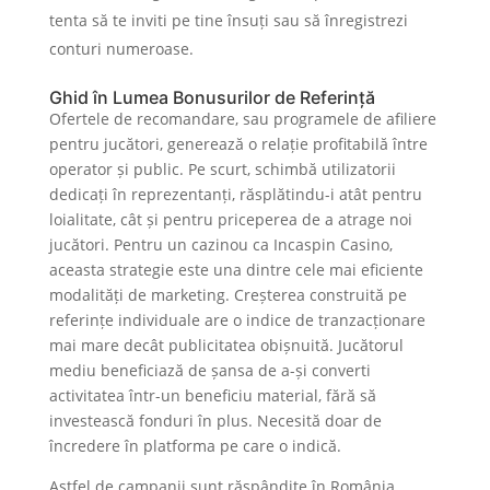
tenta să te inviti pe tine însuți sau să înregistrezi
conturi numeroase.
Ghid în Lumea Bonusurilor de Referință
Ofertele de recomandare, sau programele de afiliere
pentru jucători, generează o relație profitabilă între
operator și public. Pe scurt, schimbă utilizatorii
dedicați în reprezentanți, răsplătindu-i atât pentru
loialitate, cât și pentru priceperea de a atrage noi
jucători. Pentru un cazinou ca Incaspin Casino,
aceasta strategie este una dintre cele mai eficiente
modalități de marketing. Creșterea construită pe
referințe individuale are o indice de tranzacționare
mai mare decât publicitatea obișnuită. Jucătorul
mediu beneficiază de șansa de a-și converti
activitatea într-un beneficiu material, fără să
investească fonduri în plus. Necesită doar de
încredere în platforma pe care o indică.
Astfel de campanii sunt răspândite în România