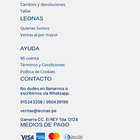
Cambios y devoluciones
Tallas
LEONAS
Quienes Somos
Ventas al por mayor
AYUDA
Mi cuenta
Términos y Condiciones
Política de Cookies
CONTACTO
No dudes en llamarnos o
escribirnos vía Whatsapp.
915343208 / 990439199
ventas@leonas.pe
Gamarra CC. El REY Tda. D124
MEDIOS DE PAGO