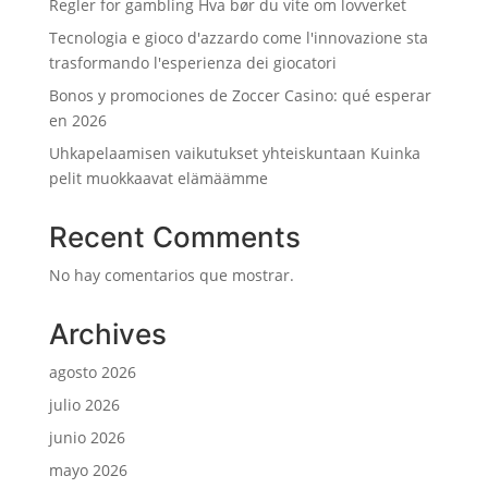
Regler for gambling Hva bør du vite om lovverket
Tecnologia e gioco d'azzardo come l'innovazione sta
trasformando l'esperienza dei giocatori
Bonos y promociones de Zoccer Casino: qué esperar
en 2026
Uhkapelaamisen vaikutukset yhteiskuntaan Kuinka
pelit muokkaavat elämäämme
Recent Comments
No hay comentarios que mostrar.
Archives
agosto 2026
julio 2026
junio 2026
mayo 2026