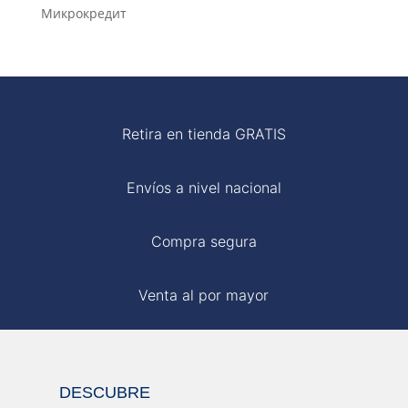
Микрокредит
Retira en tienda GRATIS
Envíos a nivel nacional
Compra segura
Venta al por mayor
DESCUBRE