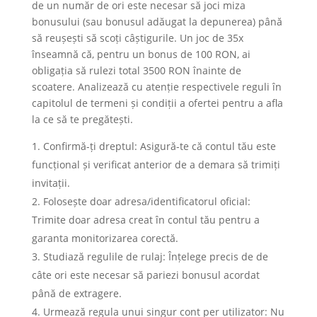
de un număr de ori este necesar să joci miza
bonusului (sau bonusul adăugat la depunerea) până
să reușești să scoți câștigurile. Un joc de 35x
înseamnă că, pentru un bonus de 100 RON, ai
obligația să rulezi total 3500 RON înainte de
scoatere. Analizează cu atenție respectivele reguli în
capitolul de termeni și condiții a ofertei pentru a afla
la ce să te pregătești.
Confirmă-ți dreptul: Asigură-te că contul tău este
funcțional și verificat anterior de a demara să trimiți
invitații.
Folosește doar adresa/identificatorul oficial:
Trimite doar adresa creat în contul tău pentru a
garanta monitorizarea corectă.
Studiază regulile de rulaj: Înțelege precis de de
câte ori este necesar să pariezi bonusul acordat
până de extragere.
Urmează regula unui singur cont per utilizator: Nu