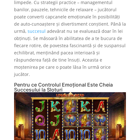
limpede. Cu strategii practice – managementul
banilor, pauzele, tehnicile de relaxare – jucătorul
poate converti capcanele emoționale în posibilități
de auto-cunoaștere și divertisment conștient. Până la
urmă,
succesul
adevărat nu se evaluează doar în lei
obținuți. Se măsoară în abilitatea de a te bucura de
fiecare rotire, de povestea fascinantă și de suspansul
echilibrat, menținând pacea interioară și
răspunderea față de tine însuți. Aceasta e
moștenirea pe care o poate lăsa în urmă orice
jucător.
Pentru ce Controlul Emoțional Este Cheia
Succesului la Sloturi