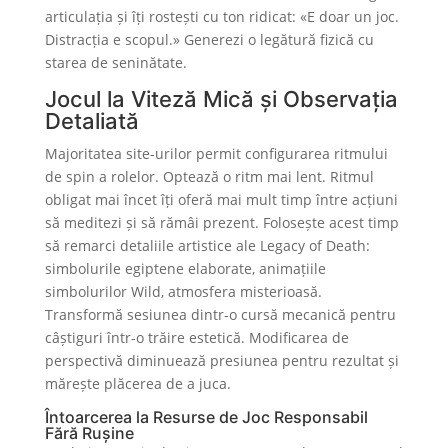
articulația și îți rostești cu ton ridicat: «E doar un joc.
Distracția e scopul.» Generezi o legătură fizică cu
starea de seninătate.
Jocul la Viteză Mică și Observația
Detaliată
Majoritatea site-urilor permit configurarea ritmului
de spin a rolelor. Optează o ritm mai lent. Ritmul
obligat mai încet îți oferă mai mult timp între acțiuni
să meditezi și să rămâi prezent. Folosește acest timp
să remarci detaliile artistice ale Legacy of Death:
simbolurile egiptene elaborate, animațiile
simbolurilor Wild, atmosfera misterioasă.
Transformă sesiunea dintr-o cursă mecanică pentru
câștiguri într-o trăire estetică. Modificarea de
perspectivă diminuează presiunea pentru rezultat și
mărește plăcerea de a juca.
Întoarcerea la Resurse de Joc Responsabil
Fără Rușine