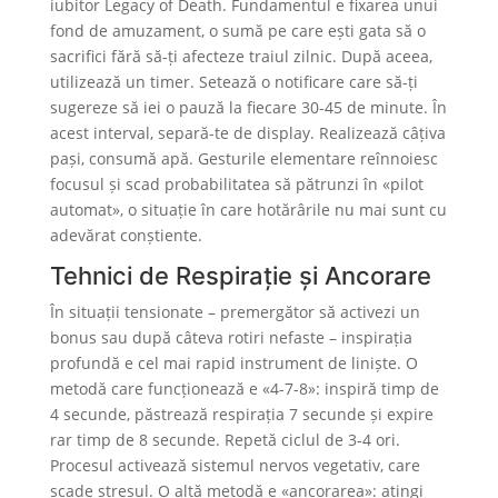
iubitor Legacy of Death. Fundamentul e fixarea unui
fond de amuzament, o sumă pe care ești gata să o
sacrifici fără să-ți afecteze traiul zilnic. După aceea,
utilizează un timer. Setează o notificare care să-ți
sugereze să iei o pauză la fiecare 30-45 de minute. În
acest interval, separă-te de display. Realizează câțiva
pași, consumă apă. Gesturile elementare reînnoiesc
focusul și scad probabilitatea să pătrunzi în «pilot
automat», o situație în care hotărârile nu mai sunt cu
adevărat conștiente.
Tehnici de Respirație și Ancorare
În situații tensionate – premergător să activezi un
bonus sau după câteva rotiri nefaste – inspirația
profundă e cel mai rapid instrument de liniște. O
metodă care funcționează e «4-7-8»: inspiră timp de
4 secunde, păstrează respirația 7 secunde și expire
rar timp de 8 secunde. Repetă ciclul de 3-4 ori.
Procesul activează sistemul nervos vegetativ, care
scade stresul. O altă metodă e «ancorarea»: atingi