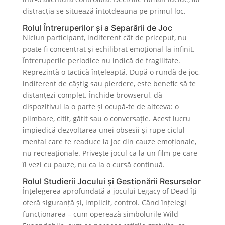
distracția se situează întotdeauna pe primul loc.
Rolul Întreruperilor și a Separării de Joc
Niciun participant, indiferent cât de priceput, nu
poate fi concentrat și echilibrat emoțional la infinit.
Întreruperile periodice nu indică de fragilitate.
Reprezintă o tactică înțeleaptă. După o rundă de joc,
indiferent de câștig sau pierdere, este benefic să te
distanțezi complet. Închide browserul, dă
dispozitivul la o parte și ocupă-te de altceva: o
plimbare, citit, gătit sau o conversație. Acest lucru
împiedică dezvoltarea unei obsesii și rupe ciclul
mental care te readuce la joc din cauze emoționale,
nu recreaționale. Privește jocul ca la un film pe care
îl vezi cu pauze, nu ca la o cursă continuă.
Rolul Studierii Jocului și Gestionării Resurselor
Înțelegerea aprofundată a jocului Legacy of Dead îți
oferă siguranță și, implicit, control. Când înțelegi
funcționarea – cum operează simbolurile Wild