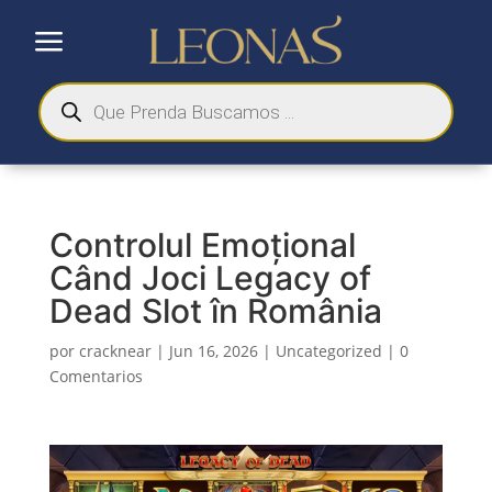
a
Búsqueda
de
productos
Controlul Emoțional
Când Joci Legacy of
Dead Slot în România
por
cracknear
|
Jun 16, 2026
|
Uncategorized
|
0
Comentarios