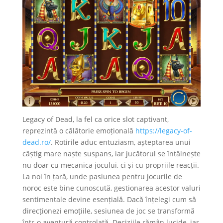
Legacy of Dead, la fel ca orice slot captivant,
reprezintă o călătorie emoțională
https://legacy-of-
dead.ro/
. Rotirile aduc entuziasm, așteptarea unui
câștig mare naște suspans, iar jucătorul se întâlnește
nu doar cu mecanica jocului, ci și cu propriile reacții.
La noi în țară, unde pasiunea pentru jocurile de
noroc este bine cunoscută, gestionarea acestor valuri
sentimentale devine esențială. Dacă înțelegi cum să
direcționezi emoțiile, sesiunea de joc se transformă
într-o aventură controlată. Deciziile rămân lucide, iar