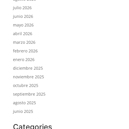
julio 2026
junio 2026
mayo 2026
abril 2026
marzo 2026
febrero 2026
enero 2026
diciembre 2025
noviembre 2025
octubre 2025
septiembre 2025
agosto 2025
junio 2025
Categories