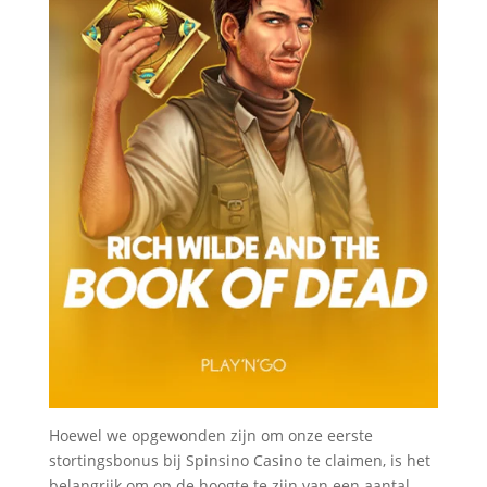
Hoewel we opgewonden zijn om onze eerste
stortingsbonus bij Spinsino Casino te claimen, is het
belangrijk om op de hoogte te zijn van een aantal