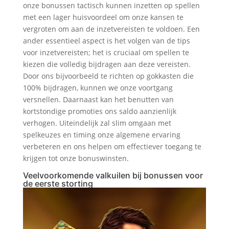
onze bonussen tactisch kunnen inzetten op spellen
met een lager huisvoordeel om onze kansen te
vergroten om aan de inzetvereisten te voldoen. Een
ander essentieel aspect is het volgen van de tips
voor inzetvereisten; het is cruciaal om spellen te
kiezen die volledig bijdragen aan deze vereisten.
Door ons bijvoorbeeld te richten op gokkasten die
100% bijdragen, kunnen we onze voortgang
versnellen. Daarnaast kan het benutten van
kortstondige promoties ons saldo aanzienlijk
verhogen. Uiteindelijk zal slim omgaan met
spelkeuzes en timing onze algemene ervaring
verbeteren en ons helpen om effectiever toegang te
krijgen tot onze bonuswinsten.
Veelvoorkomende valkuilen bij bonussen voor
de eerste storting