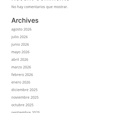
No hay comentarios que mostrar.
Archives
agosto 2026
julio 2026
junio 2026
mayo 2026
abril 2026
marzo 2026
febrero 2026
enero 2026
diciembre 2025
noviembre 2025
octubre 2025
septiembre 2025