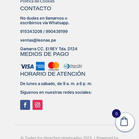
Política de Cookies
CONTACTO
No dudes en llamarnos o
escribirnos vía Whatsapp.
915343208 / 990439199
ventas@leonas.pe
Gamarra CC. El REY Tda. D124
MEDIOS DE PAGO
HORARIO DE ATENCIÓN
De lunes a sábado, de 9 a. m. a 6 p. m.
Síguenos en nuestras redes sociales:
0
© Desarrollado por
© Todos los derechos reservados 2023. | Powered by
Lujhon – Agencia de Marketing