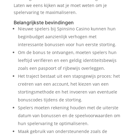
Laten we eens kijken wat je moet weten om je
spelervaring te maximaliseren.
Belangrijkste bevindingen
Nieuwe spelers bij Spinsino Casino kunnen hun
beginbudget aanzienlijk verhogen met
interessante bonussen voor hun eerste storting.
Om de bonus te ontvangen, moeten spelers hun
leeftijd verifiëren en een geldig identiteitsbewijs
zoals een paspoort of rijbewijs overleggen.
Het traject bestaat uit een stapsgewijs proces: het
creëren van een account, het kiezen van een
stortingsmethode en het invoeren van eventuele
bonuscodes tijdens de storting.
Spelers moeten rekening houden met de uiterste
datum van bonussen en de speelvoorwaarden om
hun spelervaring te optimaliseren.
Maak gebruik van ondersteunende zoals de