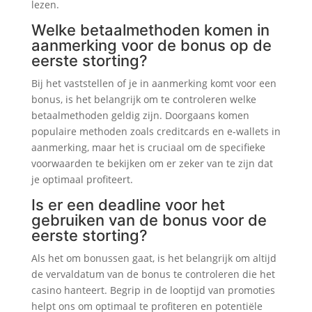
lezen.
Welke betaalmethoden komen in
aanmerking voor de bonus op de
eerste storting?
Bij het vaststellen of je in aanmerking komt voor een
bonus, is het belangrijk om te controleren welke
betaalmethoden geldig zijn. Doorgaans komen
populaire methoden zoals creditcards en e-wallets in
aanmerking, maar het is cruciaal om de specifieke
voorwaarden te bekijken om er zeker van te zijn dat
je optimaal profiteert.
Is er een deadline voor het
gebruiken van de bonus voor de
eerste storting?
Als het om bonussen gaat, is het belangrijk om altijd
de vervaldatum van de bonus te controleren die het
casino hanteert. Begrip in de looptijd van promoties
helpt ons om optimaal te profiteren en potentiële