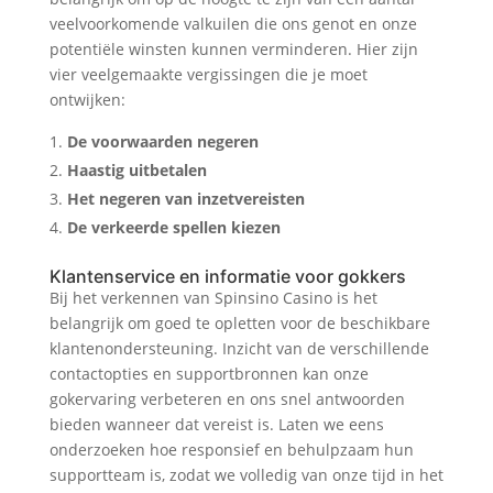
veelvoorkomende valkuilen die ons genot en onze
potentiële winsten kunnen verminderen. Hier zijn
vier veelgemaakte vergissingen die je moet
ontwijken:
De voorwaarden negeren
Haastig uitbetalen
Het negeren van inzetvereisten
De verkeerde spellen kiezen
Klantenservice en informatie voor gokkers
Bij het verkennen van Spinsino Casino is het
belangrijk om goed te opletten voor de beschikbare
klantenondersteuning. Inzicht van de verschillende
contactopties en supportbronnen kan onze
gokervaring verbeteren en ons snel antwoorden
bieden wanneer dat vereist is. Laten we eens
onderzoeken hoe responsief en behulpzaam hun
supportteam is, zodat we volledig van onze tijd in het