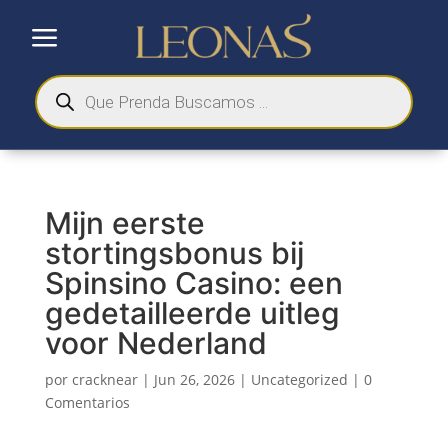
a
Búsqueda
de
productos
Mijn eerste
stortingsbonus bij
Spinsino Casino: een
gedetailleerde uitleg
voor Nederland
por
cracknear
|
Jun 26, 2026
|
Uncategorized
|
0
Comentarios