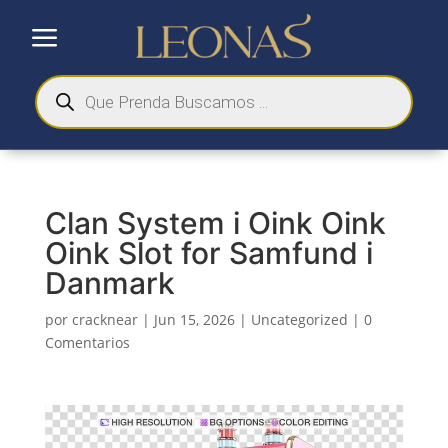
a
Búsqueda
de
productos
Clan System i Oink Oink
Oink Slot for Samfund i
Danmark
por
cracknear
|
Jun 15, 2026
|
Uncategorized
|
0
Comentarios