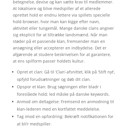
betegnelse, devise og kan sætte krav til medlemmer.
At lokalisere og blive medspiller af et allerede
oprettet hold er endnu lettere via spillets specielle
hold-browser, hvor man kan kigge efter navn,
aktivitet eller tungemål. Mange danske clans angiver
sig eksplicit for at tiltrække landsmænd. Når man
støder på et passende klan, fremsender man en
ansøgning eller accepterer en indbydelse. Det er
afgørende at studere beskrivelsen for at garantere,
at ens spilform passer holdets kultur.
Opret et clan: Gå til ‘Clan’-afsnittet, klik på ‘Stift nyt’,
opfyld forudsætninger og døb dit clan.
Opspor et klan: Brug søgningen eller bladr i
foreslåede hold; led måske på danske keywords.
Anmod om deltagelse: Fremsend en anmodning til
klan-lederen med en kortfattet meddelelse.
Tag imod en opfordring: Bekræft notifikationen for
at bli’r medspiller.