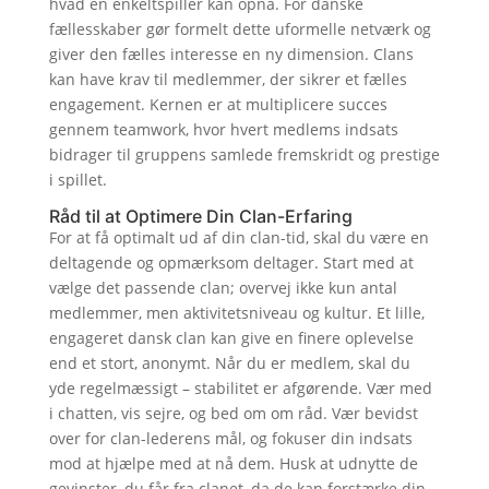
hvad en enkeltspiller kan opnå. For danske
fællesskaber gør formelt dette uformelle netværk og
giver den fælles interesse en ny dimension. Clans
kan have krav til medlemmer, der sikrer et fælles
engagement. Kernen er at multiplicere succes
gennem teamwork, hvor hvert medlems indsats
bidrager til gruppens samlede fremskridt og prestige
i spillet.
Råd til at Optimere Din Clan-Erfaring
For at få optimalt ud af din clan-tid, skal du være en
deltagende og opmærksom deltager. Start med at
vælge det passende clan; overvej ikke kun antal
medlemmer, men aktivitetsniveau og kultur. Et lille,
engageret dansk clan kan give en finere oplevelse
end et stort, anonymt. Når du er medlem, skal du
yde regelmæssigt – stabilitet er afgørende. Vær med
i chatten, vis sejre, og bed om om råd. Vær bevidst
over for clan-lederens mål, og fokuser din indsats
mod at hjælpe med at nå dem. Husk at udnytte de
gevinster, du får fra clanet, da de kan forstærke din