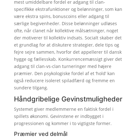
mest umiddelbare fordel er adgang til clan-
specifikke ekstrafunktioner og belønninger, som kan
være ekstra spins, bonuscoins eller adgang til
særlige begivenheder. Disse belønninger udløses
ofte, når clanet når kollektive målsætninger, noget
der motiverer til kollektiv indsats. Socialt skaber det
et grundlag for at diskutere strategier, dele tips og
fejre sejre sammen, hvorfor det appellerer til dansk
hygge og fællesskab. Konkurrencemæssigt giver det
adgang til clan-vs-clan turneringer med højere
præmier. Den psykologiske fordel af et ‘hold’ kan
også reducere isoleret spiladfærd og fremme en
sundere tilgang.
Håndgribelige Gevinstmuligheder
Systemet giver medlemmerne en faktisk fordel i
spillets økonomi. Gevinstene er indbygget i
progressionen og kommer i to vigtigste former.
Præmier ved delmål