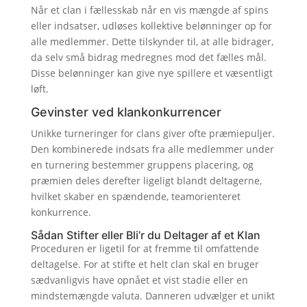
Når et clan i fællesskab når en vis mængde af spins
eller indsatser, udløses kollektive belønninger op for
alle medlemmer. Dette tilskynder til, at alle bidrager,
da selv små bidrag medregnes mod det fælles mål.
Disse belønninger kan give nye spillere et væsentligt
løft.
Gevinster ved klankonkurrencer
Unikke turneringer for clans giver ofte præmiepuljer.
Den kombinerede indsats fra alle medlemmer under
en turnering bestemmer gruppens placering, og
præmien deles derefter ligeligt blandt deltagerne,
hvilket skaber en spændende, teamorienteret
konkurrence.
Sådan Stifter eller Bli’r du Deltager af et Klan
Proceduren er ligetil for at fremme til omfattende
deltagelse. For at stifte et helt clan skal en bruger
sædvanligvis have opnået et vist stadie eller en
mindstemængde valuta. Danneren udvælger et unikt