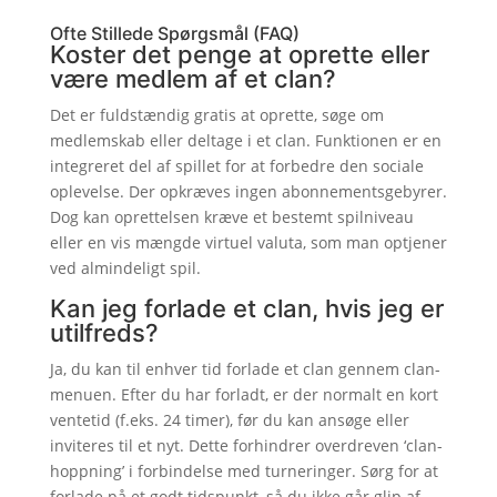
Ofte Stillede Spørgsmål (FAQ)
Koster det penge at oprette eller
være medlem af et clan?
Det er fuldstændig gratis at oprette, søge om
medlemskab eller deltage i et clan. Funktionen er en
integreret del af spillet for at forbedre den sociale
oplevelse. Der opkræves ingen abonnementsgebyrer.
Dog kan oprettelsen kræve et bestemt spilniveau
eller en vis mængde virtuel valuta, som man optjener
ved almindeligt spil.
Kan jeg forlade et clan, hvis jeg er
utilfreds?
Ja, du kan til enhver tid forlade et clan gennem clan-
menuen. Efter du har forladt, er der normalt en kort
ventetid (f.eks. 24 timer), før du kan ansøge eller
inviteres til et nyt. Dette forhindrer overdreven ‘clan-
hoppning’ i forbindelse med turneringer. Sørg for at
forlade på et godt tidspunkt, så du ikke går glip af