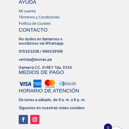
AYUDA
Mi cuenta
Términos y Condiciones
Política de Cookies
CONTACTO
No dudes en llamarnos o
escribirnos vía Whatsapp.
915343208 / 990439199
ventas@leonas.pe
Gamarra CC. El REY Tda. D124
MEDIOS DE PAGO
HORARIO DE ATENCIÓN
De lunes a sábado, de 9 a. m. a 6 p. m.
Síguenos en nuestras redes sociales:
0