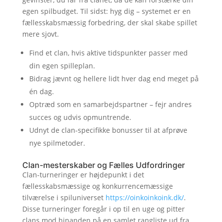
egen spilbudget. Til sidst: hyg dig – systemet er en
fællesskabsmæssig forbedring, der skal skabe spillet
mere sjovt.
Find et clan, hvis aktive tidspunkter passer med
din egen spilleplan.
Bidrag jævnt og hellere lidt hver dag end meget på
én dag.
Optræd som en samarbejdspartner – fejr andres
succes og udvis opmuntrende.
Udnyt de clan-specifikke bonusser til at afprøve
nye spilmetoder.
Clan-mesterskaber og Fælles Udfordringer
Clan-turneringer er højdepunkt i det
fællesskabsmæssige og konkurrencemæssige
tilværelse i spiluniverset
https://oinkoinkoink.dk/
.
Disse turneringer foregår i op til en uge og pitter
clans mod hinanden på en samlet rangliste ud fra