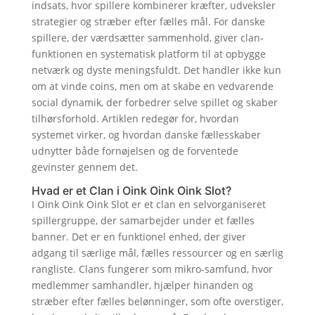
indsats, hvor spillere kombinerer kræfter, udveksler
strategier og stræber efter fælles mål. For danske
spillere, der værdsætter sammenhold, giver clan-
funktionen en systematisk platform til at opbygge
netværk og dyste meningsfuldt. Det handler ikke kun
om at vinde coins, men om at skabe en vedvarende
social dynamik, der forbedrer selve spillet og skaber
tilhørsforhold. Artiklen redegør for, hvordan
systemet virker, og hvordan danske fællesskaber
udnytter både fornøjelsen og de forventede
gevinster gennem det.
Hvad er et Clan i Oink Oink Oink Slot?
I Oink Oink Oink Slot er et clan en selvorganiseret
spillergruppe, der samarbejder under et fælles
banner. Det er en funktionel enhed, der giver
adgang til særlige mål, fælles ressourcer og en særlig
rangliste. Clans fungerer som mikro-samfund, hvor
medlemmer samhandler, hjælper hinanden og
stræber efter fælles belønninger, som ofte overstiger,