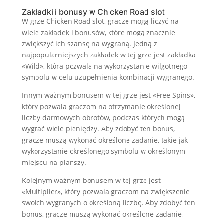
Zakładki i bonusy w Chicken Road slot
W grze Chicken Road slot, gracze mogą liczyć na
wiele zakładek i bonusów, które mogą znacznie
zwiększyć ich szansę na wygraną. Jedną z
najpopularniejszych zakładek w tej grze jest zakładka
«Wild», która pozwala na wykorzystanie wilgotnego
symbolu w celu uzupełnienia kombinacji wygranego.
Innym ważnym bonusem w tej grze jest «Free Spins»,
który pozwala graczom na otrzymanie określonej
liczby darmowych obrotów, podczas których mogą
wygrać wiele pieniędzy. Aby zdobyć ten bonus,
gracze muszą wykonać określone zadanie, takie jak
wykorzystanie określonego symbolu w określonym
miejscu na planszy.
Kolejnym ważnym bonusem w tej grze jest
«Multiplier», który pozwala graczom na zwiększenie
swoich wygranych o określoną liczbę. Aby zdobyć ten
bonus, gracze muszą wykonać określone zadanie,