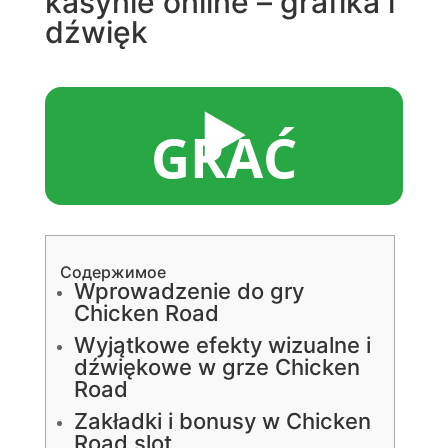
kasynie online – grafika i
dźwięk
▶️
GRAĆ
Содержимое
Wprowadzenie do gry
Chicken Road
Wyjątkowe efekty wizualne i
dźwiękowe w grze Chicken
Road
Zakładki i bonusy w Chicken
Road slot