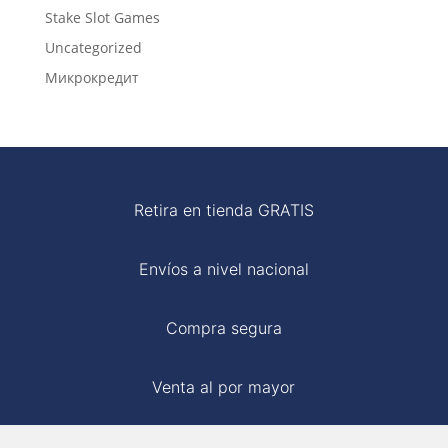
Stake Slot Games
Uncategorized
Микрокредит
Retira en tienda GRATIS
Envíos a nivel nacional
Compra segura
Venta al por mayor