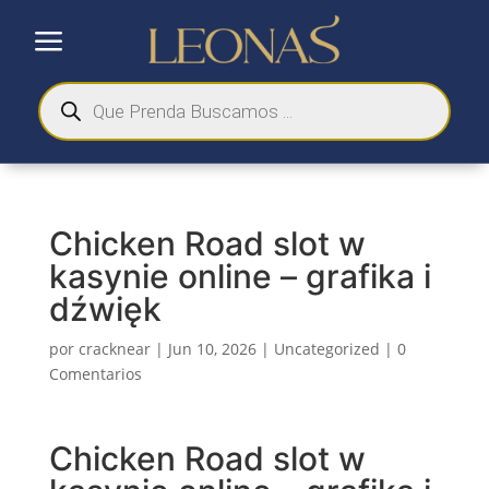
a
Búsqueda
de
productos
Chicken Road slot w
kasynie online – grafika i
dźwięk
por
cracknear
|
Jun 10, 2026
|
Uncategorized
|
0
Comentarios
Chicken Road slot w