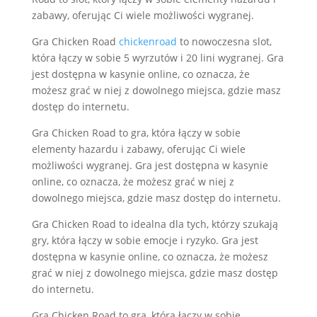
zabawy, oferując Ci wiele możliwości wygranej.
Gra Chicken Road
chickenroad
to nowoczesna slot,
która łączy w sobie 5 wyrzutów i 20 lini wygranej. Gra
jest dostępna w kasynie online, co oznacza, że
możesz grać w niej z dowolnego miejsca, gdzie masz
dostęp do internetu.
Gra Chicken Road to gra, która łączy w sobie
elementy hazardu i zabawy, oferując Ci wiele
możliwości wygranej. Gra jest dostępna w kasynie
online, co oznacza, że możesz grać w niej z
dowolnego miejsca, gdzie masz dostęp do internetu.
Gra Chicken Road to idealna dla tych, którzy szukają
gry, która łączy w sobie emocje i ryzyko. Gra jest
dostępna w kasynie online, co oznacza, że możesz
grać w niej z dowolnego miejsca, gdzie masz dostęp
do internetu.
Gra Chicken Road to gra, która łączy w sobie