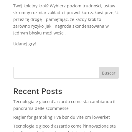
Twój kolejny krok? Wybierz poziom trudności, ustaw
skromny rozmiar zakładu i pozwól kurczakowi przejść
przez tę drogę—pamiętając, że każdy krok to
zarówno ryzyko, jak i nagroda skondensowana w
jednym błysku możliwości.
Udanej gry!
Buscar
Recent Posts
Tecnologia e gioco d'azzardo come sta cambiando il
panorama delle scommesse
Regler for gambling Hva bør du vite om lovverket
Tecnologia e gioco d'azzardo come l'innovazione sta