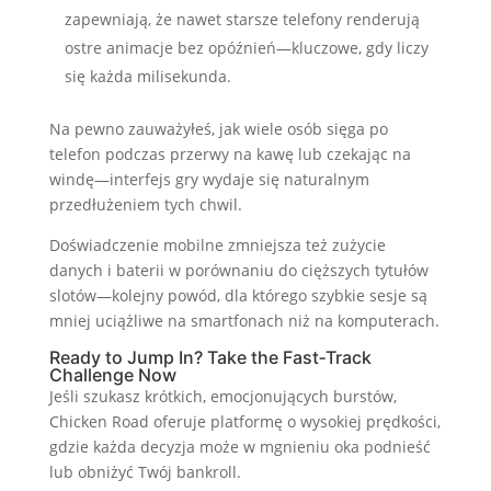
zapewniają, że nawet starsze telefony renderują
ostre animacje bez opóźnień—kluczowe, gdy liczy
się każda milisekunda.
Na pewno zauważyłeś, jak wiele osób sięga po
telefon podczas przerwy na kawę lub czekając na
windę—interfejs gry wydaje się naturalnym
przedłużeniem tych chwil.
Doświadczenie mobilne zmniejsza też zużycie
danych i baterii w porównaniu do cięższych tytułów
slotów—kolejny powód, dla którego szybkie sesje są
mniej uciążliwe na smartfonach niż na komputerach.
Ready to Jump In? Take the Fast‑Track
Challenge Now
Jeśli szukasz krótkich, emocjonujących burstów,
Chicken Road oferuje platformę o wysokiej prędkości,
gdzie każda decyzja może w mgnieniu oka podnieść
lub obniżyć Twój bankroll.