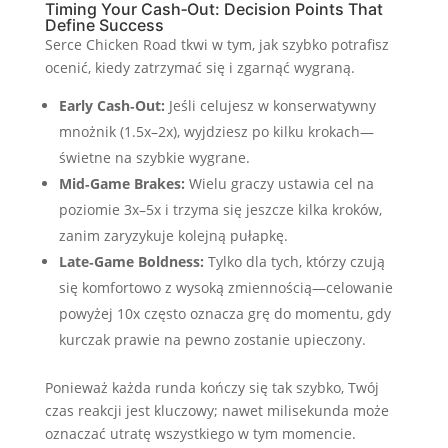
Timing Your Cash‑Out: Decision Points That
Define Success
Serce Chicken Road tkwi w tym, jak szybko potrafisz
ocenić, kiedy zatrzymać się i zgarnąć wygraną.
Early Cash‑Out:
Jeśli celujesz w konserwatywny
mnożnik (1.5x–2x), wyjdziesz po kilku krokach—
świetne na szybkie wygrane.
Mid‑Game Brakes:
Wielu graczy ustawia cel na
poziomie 3x–5x i trzyma się jeszcze kilka kroków,
zanim zaryzykuje kolejną pułapkę.
Late‑Game Boldness:
Tylko dla tych, którzy czują
się komfortowo z wysoką zmiennością—celowanie
powyżej 10x często oznacza grę do momentu, gdy
kurczak prawie na pewno zostanie upieczony.
Ponieważ każda runda kończy się tak szybko, Twój
czas reakcji jest kluczowy; nawet milisekunda może
oznaczać utratę wszystkiego w tym momencie.