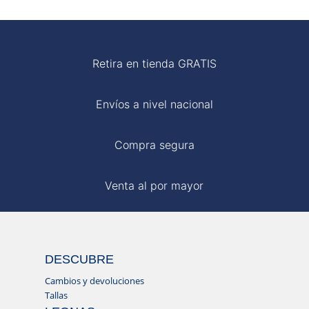
Retira en tienda GRATIS
Envíos a nivel nacional
Compra segura
Venta al por mayor
DESCUBRE
Cambios y devoluciones
Tallas