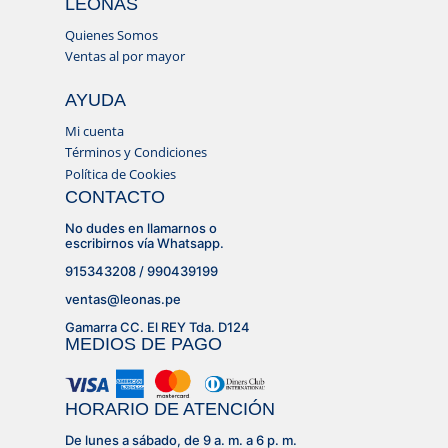
LEONAS
Quienes Somos
Ventas al por mayor
AYUDA
Mi cuenta
Términos y Condiciones
Política de Cookies
CONTACTO
No dudes en llamarnos o
escribirnos vía Whatsapp.
915343208 / 990439199
ventas@leonas.pe
Gamarra CC. El REY Tda. D124
MEDIOS DE PAGO
HORARIO DE ATENCIÓN
De lunes a sábado, de 9 a. m. a 6 p. m.