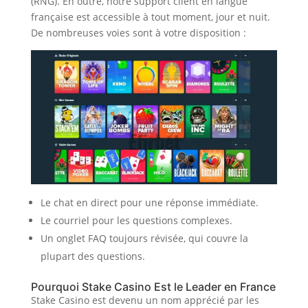
(RNG). En outre, notre support client en langue
française est accessible à tout moment, jour et nuit.
De nombreuses voies sont à votre disposition :
Le chat en direct pour une réponse immédiate.
Le courriel pour les questions complexes.
Un onglet FAQ toujours révisée, qui couvre la
plupart des questions.
Pourquoi Stake Casino Est le Leader en France
Stake Casino est devenu un nom apprécié par les