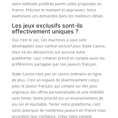
votre méthode préférée parmi celles proposées en
France. Précisez le montant et approuvez. Nous
examinons ces demandes dans les meilleurs délais.
Les jeux exclusifs sont-ils
effectivement uniques ?
Oui, c’est le cas. Ces machines à sous sont
développées sous contrat exclusif pour Stake Casino.
Vous ne les découvrirez sur aucune autre
plateforme. Leur création prend en compte aussi les
préférences partagées par nos joueurs français.
Stake Casino n’est pas un casino ordinaire en ligne
de plus. C’est un espace de divertissement conçu
pour le joueur français, qui compte sur des jeux
originaux, des offres personnalisées et une mobilité
sans limite. Notre priorité est un environnement de
jeu sûr et équitable. Tester notre plateforme, c’est
saisir pourquoi de nombreux joueurs en France nous
accordent leur confiance. Créez votre compte