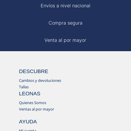
Envíos a nivel nacional
Compra segura
Venta al por mayor
DESCUBRE
Cambios y devoluciones
Tallas
LEONAS
Quienes Somos
Ventas al por mayor
AYUDA
Mi cuenta