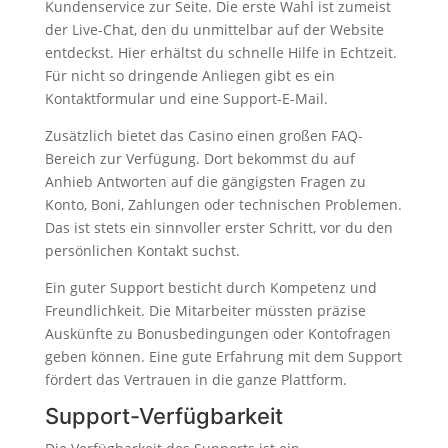
Kundenservice zur Seite. Die erste Wahl ist zumeist
der Live-Chat, den du unmittelbar auf der Website
entdeckst. Hier erhältst du schnelle Hilfe in Echtzeit.
Für nicht so dringende Anliegen gibt es ein
Kontaktformular und eine Support-E-Mail.
Zusätzlich bietet das Casino einen großen FAQ-
Bereich zur Verfügung. Dort bekommst du auf
Anhieb Antworten auf die gängigsten Fragen zu
Konto, Boni, Zahlungen oder technischen Problemen.
Das ist stets ein sinnvoller erster Schritt, vor du den
persönlichen Kontakt suchst.
Ein guter Support besticht durch Kompetenz und
Freundlichkeit. Die Mitarbeiter müssten präzise
Auskünfte zu Bonusbedingungen oder Kontofragen
geben können. Eine gute Erfahrung mit dem Support
fördert das Vertrauen in die ganze Plattform.
Support-Verfügbarkeit