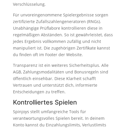
Verschlüsselung.
Für unvoreingenommene Spielergebnisse sorgen
zertifizierte Zufallszahlengeneratoren (RNGs).
Unabhängige Prüflabore kontrollieren diese in
regelmäßigen Abständen. So ist gewährleistet, dass
jedes Ergebnis vollkommen zufällig und nicht
manipuliert ist. Die zugehörigen Zertifikate kannst
du finden oft im Footer der Website.
Transparenz ist ein weiteres Sicherheitsplus. Alle
AGB, Zahlungsmodalitäten und Bonusregeln sind
öffentlich einsehbar. Diese Klarheit schafft
Vertrauen und unterstützt dich, informierte
Entscheidungen zu treffen.
Kontrolliertes Spielen
Spinjoys stellt umfangreiche Tools für
verantwortungsvolles Spielen bereit. In deinem
Konto kannst du Einzahlungslimits, Verlustlimits