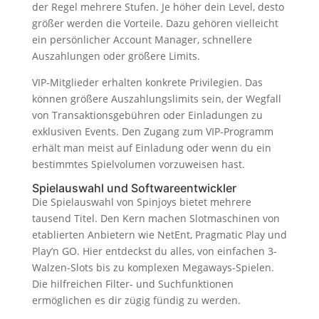
der Regel mehrere Stufen. Je höher dein Level, desto
größer werden die Vorteile. Dazu gehören vielleicht
ein persönlicher Account Manager, schnellere
Auszahlungen oder größere Limits.
VIP-Mitglieder erhalten konkrete Privilegien. Das
können größere Auszahlungslimits sein, der Wegfall
von Transaktionsgebühren oder Einladungen zu
exklusiven Events. Den Zugang zum VIP-Programm
erhält man meist auf Einladung oder wenn du ein
bestimmtes Spielvolumen vorzuweisen hast.
Spielauswahl und Softwareentwickler
Die Spielauswahl von Spinjoys bietet mehrere
tausend Titel. Den Kern machen Slotmaschinen von
etablierten Anbietern wie NetEnt, Pragmatic Play und
Play’n GO. Hier entdeckst du alles, von einfachen 3-
Walzen-Slots bis zu komplexen Megaways-Spielen.
Die hilfreichen Filter- und Suchfunktionen
ermöglichen es dir zügig fündig zu werden.