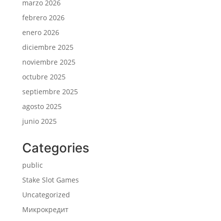
marzo 2026
febrero 2026
enero 2026
diciembre 2025
noviembre 2025
octubre 2025
septiembre 2025
agosto 2025
junio 2025
Categories
public
Stake Slot Games
Uncategorized
Микрокредит