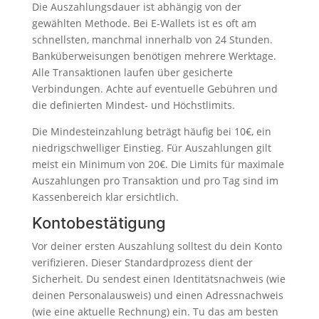
Die Auszahlungsdauer ist abhängig von der
gewählten Methode. Bei E-Wallets ist es oft am
schnellsten, manchmal innerhalb von 24 Stunden.
Banküberweisungen benötigen mehrere Werktage.
Alle Transaktionen laufen über gesicherte
Verbindungen. Achte auf eventuelle Gebühren und
die definierten Mindest- und Höchstlimits.
Die Mindesteinzahlung beträgt häufig bei 10€, ein
niedrigschwelliger Einstieg. Für Auszahlungen gilt
meist ein Minimum von 20€. Die Limits für maximale
Auszahlungen pro Transaktion und pro Tag sind im
Kassenbereich klar ersichtlich.
Kontobestätigung
Vor deiner ersten Auszahlung solltest du dein Konto
verifizieren. Dieser Standardprozess dient der
Sicherheit. Du sendest einen Identitätsnachweis (wie
deinen Personalausweis) und einen Adressnachweis
(wie eine aktuelle Rechnung) ein. Tu das am besten