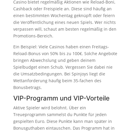
Casino bietet regelmäßig Aktionen wie Reload-Boni,
Cashback oder Freispiele an. Diese sind häufig an
einen bestimmten Wochentag geknüpft oder feiern
die Veröffentlichung eines neuen Spiels. Wer nichts
verpassen will, schaut am besten regelmäßig in den
Promotions-Bereich.
Ein Beispiel: Viele Casinos haben einen Freitags-
Reload-Bonus von 50% bis zu 100€. Solche Angebote
bringen Abwechslung und geben deinem
Spielbudget einen Schub. Vergessen Sie dabei nie
die Umsatzbedingungen. Bei Spinjoys liegt die
Wettanforderung häufig beim 35-fachen des
Bonusbetrags.
VIP-Programm und VIP-Vorteile
Aktive Spieler wird belohnt. Über ein
Treueprogramm sammelst du Punkte für jeden
gespielten Euro. Diese Punkte kann man später in
Bonusguthaben eintauschen. Das Programm hat in