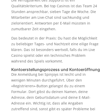
Die Verfügbarkeit des Supports ist ein
Qualitätskriterium. Bei top Casinos ist das Team 24
Stunden ansprechbar, sieben Tage die Woche. Die
Mitarbeiter am Live-Chat sind sachkundig und
zielorientiert. Antworten per E-Mail müssten in
zumutbarer Zeit eingehen.
Das bedeutet in der Praxis: Du hast die Möglichkeit
zu beliebiger Tages- und Nachtzeit eine eilige Frage
klären. Das ist besonders wertvoll, falls du im Live
Casino spielst oder ein technisches Problem
während des Spiels vorkommt.
Kontoerstellungsprozess und Kontoeröffnung
Die Anmeldung bei Spinjoys ist leicht und in
wenigen Minuten durchgeführt. Über den
«Registrieren»-Button gelangst du zu einem
Formular. Dort gibst du deinen Namen, deine
Adresse, dein Geburtsdatum und deine E-Mail-
Adresse ein. Wichtig ist, dass alle Angaben
zutreffend sind, sonst gibt es später Probleme bei