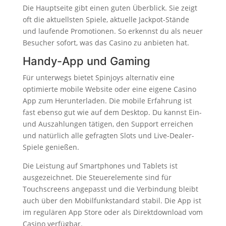
Die Hauptseite gibt einen guten Überblick. Sie zeigt
oft die aktuellsten Spiele, aktuelle Jackpot-Stände
und laufende Promotionen. So erkennst du als neuer
Besucher sofort, was das Casino zu anbieten hat.
Handy-App und Gaming
Für unterwegs bietet Spinjoys alternativ eine
optimierte mobile Website oder eine eigene Casino
App zum Herunterladen. Die mobile Erfahrung ist
fast ebenso gut wie auf dem Desktop. Du kannst Ein-
und Auszahlungen tätigen, den Support erreichen
und natürlich alle gefragten Slots und Live-Dealer-
Spiele genießen.
Die Leistung auf Smartphones und Tablets ist
ausgezeichnet. Die Steuerelemente sind für
Touchscreens angepasst und die Verbindung bleibt
auch über den Mobilfunkstandard stabil. Die App ist
im regulären App Store oder als Direktdownload vom
Casino verfügbar.