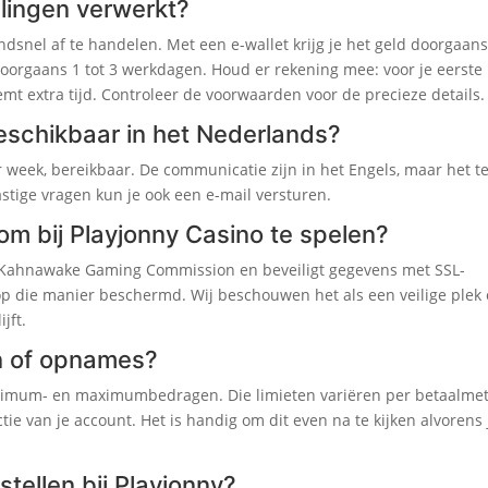
alingen verwerkt?
ndsnel af te handelen. Met een e-wallet krijg je het geld doorgaan
oorgaans 1 tot 3 werkdagen. Houd er rekening mee: voor je eerste
mt extra tijd. Controleer de voorwaarden voor de precieze details.
eschikbaar in het Nederlands?
r week, bereikbaar. De communicatie zijn in het Engels, maar het t
tige vragen kun je ook een e-mail versturen.
t om bij Playjonny Casino te spelen?
e Kahnawake Gaming Commission en beveiligt gegevens met SSL-
s op die manier beschermd. Wij beschouwen het als een veilige plek
jft.
en of opnames?
inimum- en maximumbedragen. Die limieten variëren per betaalme
ie van je account. Het is handig om dit even na te kijken alvorens j
stellen bij Playjonny?