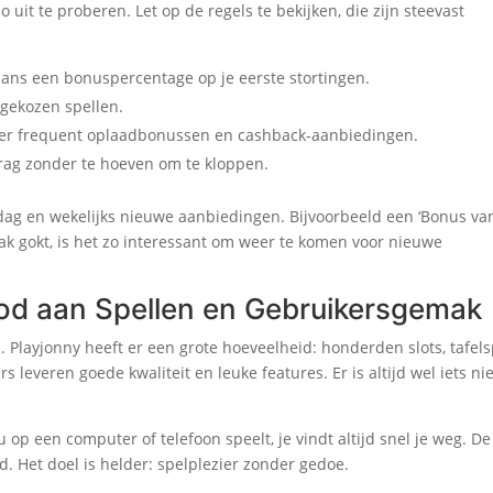
no uit te proberen. Let op de regels te bekijken, die zijn steevast
ans een bonuspercentage op je eerste stortingen.
tgekozen spellen.
n er frequent oplaadbonussen en cashback-aanbiedingen.
rag zonder te hoeven om te kloppen.
dag en wekelijks nieuwe aanbiedingen. Bijvoorbeeld een ‘Bonus va
aak gokt, is het zo interessant om weer te komen voor nieuwe
bod aan Spellen en Gebruikersgemak
n. Playjonny heeft er een grote hoeveelheid: honderden slots, tafel
s leveren goede kwaliteit en leuke features. Er is altijd wel iets n
 op een computer of telefoon speelt, je vindt altijd snel je weg. De
ld. Het doel is helder: spelplezier zonder gedoe.