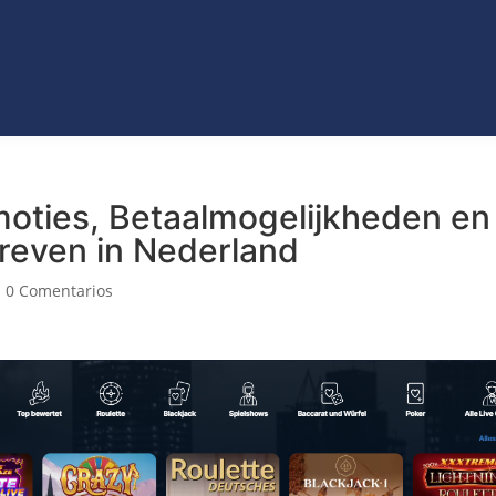
VO
JEANS
ROPA
COLECCIONES
ACCES
ET
CATÁLAGOS
moties, Betaalmogelijkheden en
reven in Nederland
|
0 Comentarios