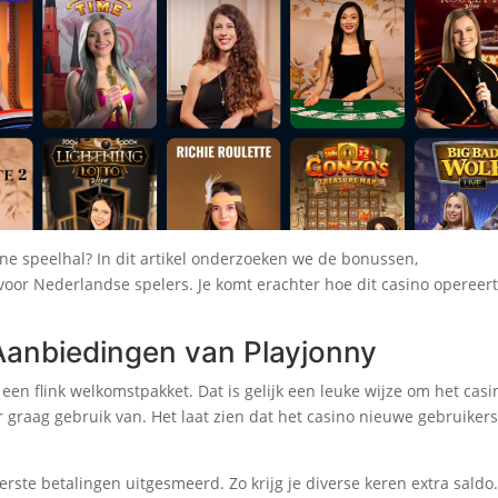
e speelhal? In dit artikel onderzoeken we de bonussen,
voor Nederlandse spelers. Je komt erachter hoe dit casino opereer
Aanbiedingen van Playjonny
en flink welkomstpakket. Dat is gelijk een leuke wijze om het casi
graag gebruik van. Het laat zien dat het casino nieuwe gebruiker
ste betalingen uitgesmeerd. Zo krijg je diverse keren extra saldo.