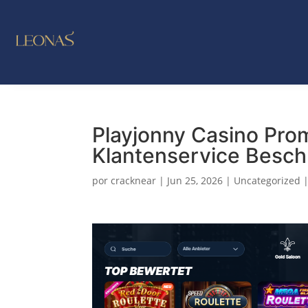
LO NUE
OUTL
Playjonny Casino Pro
Klantenservice Besch
por
cracknear
|
Jun 25, 2026
|
Uncategorized