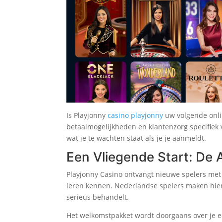
Is Playjonny
casino playjonny
uw volgende onlin
betaalmogelijkheden en klantenzorg specifiek 
wat je te wachten staat als je je aanmeldt.
Een Vliegende Start: De 
Playjonny Casino ontvangt nieuwe spelers met e
leren kennen. Nederlandse spelers maken hier 
serieus behandelt.
Het welkomstpakket wordt doorgaans over je eer