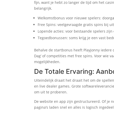
fijn, want je hebt zo langer de tijd om het casi
belangrijk.
Welkomstbonus voor nieuwe spelers: doorga
Free Spins: veelgevraagde gratis spins bij ui
Lopende acties: voor bestaande spelers zij
Tegoedbonussen: soms krijg je een vast bed
Behalve de startbonus heeft Playjonny iedere 
Dag’ of competities met free spins. Voor wie v
mogelijkheden.
De Totale Ervaring: Aan
Uiteindelijk draait het draait het om de spelle
en live dealer games. Grote softwareleverancier
om uit te proberen.
De website en app zijn gestructureerd. Of je nu
pagina’s laden snel en alles is logisch ingedee