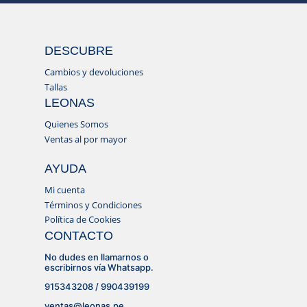
DESCUBRE
Cambios y devoluciones
Tallas
LEONAS
Quienes Somos
Ventas al por mayor
AYUDA
Mi cuenta
Términos y Condiciones
Política de Cookies
CONTACTO
No dudes en llamarnos o
escribirnos vía Whatsapp.
915343208 / 990439199
ventas@leonas.pe