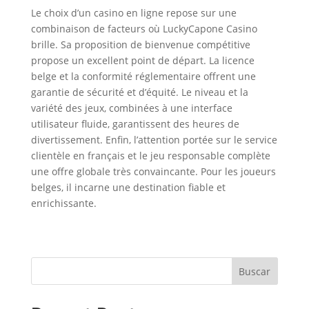
Le choix d’un casino en ligne repose sur une
combinaison de facteurs où LuckyCapone Casino
brille. Sa proposition de bienvenue compétitive
propose un excellent point de départ. La licence
belge et la conformité réglementaire offrent une
garantie de sécurité et d’équité. Le niveau et la
variété des jeux, combinées à une interface
utilisateur fluide, garantissent des heures de
divertissement. Enfin, l’attention portée sur le service
clientèle en français et le jeu responsable complète
une offre globale très convaincante. Pour les joueurs
belges, il incarne une destination fiable et
enrichissante.
Buscar