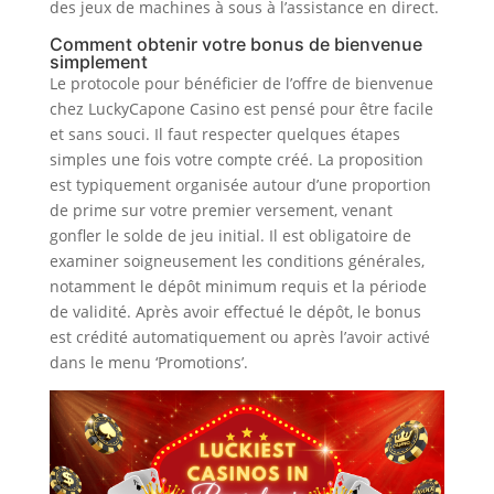
des jeux de machines à sous à l’assistance en direct.
Comment obtenir votre bonus de bienvenue
simplement
Le protocole pour bénéficier de l’offre de bienvenue
chez LuckyCapone Casino est pensé pour être facile
et sans souci. Il faut respecter quelques étapes
simples une fois votre compte créé. La proposition
est typiquement organisée autour d’une proportion
de prime sur votre premier versement, venant
gonfler le solde de jeu initial. Il est obligatoire de
examiner soigneusement les conditions générales,
notamment le dépôt minimum requis et la période
de validité. Après avoir effectué le dépôt, le bonus
est crédité automatiquement ou après l’avoir activé
dans le menu ‘Promotions’.