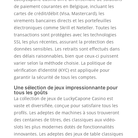
de paiement courantes en Belgique, incluant les
cartes de crédit/débit (Visa, Mastercard), les
virements bancaires directs et les portefeuilles
électroniques comme Skrill et Neteller. Toutes les
transactions sont protégées avec les technologies
SSL les plus récentes, assurant la protection des
données sensibles. Les retraits sont effectués dans
des délais raisonnables, bien que ceux-ci puissent
varier selon la méthode choisie. La politique de
vérification d’identité (KYC) est appliquée pour
garantir la sécurité de tous les comptes.
Une sélection de jeux impressionnante pour
tous les goûts
La collection de jeux de LuckyCapone Casino est
vaste et diversifiée, conçue pour satisfaire tous les
profils. Les adeptes de machines à sous trouveront
des centaines de titres, des classiques aux vidéo-
slots les plus modernes dotés de fonctionnalités
innovantes. Les adeptes des jeux de table classiques