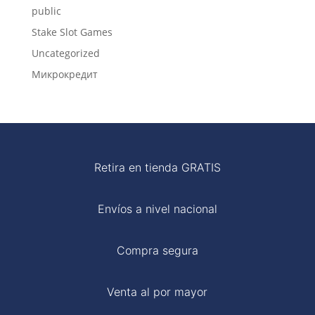
public
Stake Slot Games
Uncategorized
Микрокредит
Retira en tienda GRATIS
Envíos a nivel nacional
Compra segura
Venta al por mayor