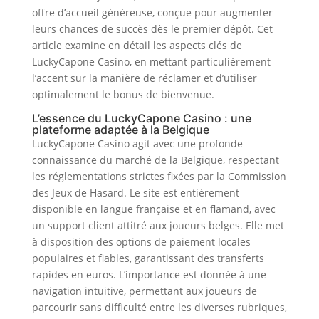
offre d’accueil généreuse, conçue pour augmenter
leurs chances de succès dès le premier dépôt. Cet
article examine en détail les aspects clés de
LuckyCapone Casino, en mettant particulièrement
l’accent sur la manière de réclamer et d’utiliser
optimalement le bonus de bienvenue.
L’essence du LuckyCapone Casino : une
plateforme adaptée à la Belgique
LuckyCapone Casino agit avec une profonde
connaissance du marché de la Belgique, respectant
les réglementations strictes fixées par la Commission
des Jeux de Hasard. Le site est entièrement
disponible en langue française et en flamand, avec
un support client attitré aux joueurs belges. Elle met
à disposition des options de paiement locales
populaires et fiables, garantissant des transferts
rapides en euros. L’importance est donnée à une
navigation intuitive, permettant aux joueurs de
parcourir sans difficulté entre les diverses rubriques,