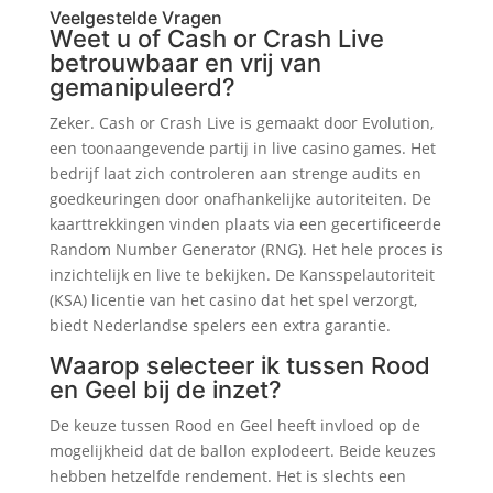
Veelgestelde Vragen
Weet u of Cash or Crash Live
betrouwbaar en vrij van
gemanipuleerd?
Zeker. Cash or Crash Live is gemaakt door Evolution,
een toonaangevende partij in live casino games. Het
bedrijf laat zich controleren aan strenge audits en
goedkeuringen door onafhankelijke autoriteiten. De
kaarttrekkingen vinden plaats via een gecertificeerde
Random Number Generator (RNG). Het hele proces is
inzichtelijk en live te bekijken. De Kansspelautoriteit
(KSA) licentie van het casino dat het spel verzorgt,
biedt Nederlandse spelers een extra garantie.
Waarop selecteer ik tussen Rood
en Geel bij de inzet?
De keuze tussen Rood en Geel heeft invloed op de
mogelijkheid dat de ballon explodeert. Beide keuzes
hebben hetzelfde rendement. Het is slechts een