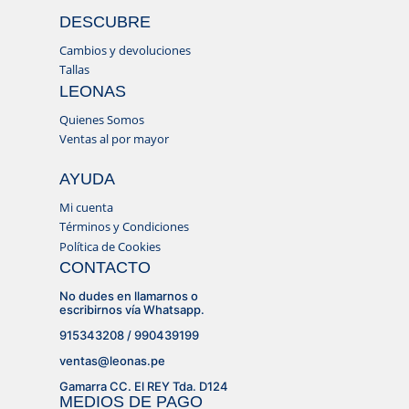
DESCUBRE
Cambios y devoluciones
Tallas
LEONAS
Quienes Somos
Ventas al por mayor
AYUDA
Mi cuenta
Términos y Condiciones
Política de Cookies
CONTACTO
No dudes en llamarnos o
escribirnos vía Whatsapp.
915343208 / 990439199
ventas@leonas.pe
Gamarra CC. El REY Tda. D124
MEDIOS DE PAGO