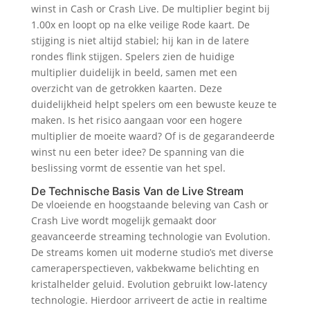
winst in Cash or Crash Live. De multiplier begint bij
1.00x en loopt op na elke veilige Rode kaart. De
stijging is niet altijd stabiel; hij kan in de latere
rondes flink stijgen. Spelers zien de huidige
multiplier duidelijk in beeld, samen met een
overzicht van de getrokken kaarten. Deze
duidelijkheid helpt spelers om een bewuste keuze te
maken. Is het risico aangaan voor een hogere
multiplier de moeite waard? Of is de gegarandeerde
winst nu een beter idee? De spanning van die
beslissing vormt de essentie van het spel.
De Technische Basis Van de Live Stream
De vloeiende en hoogstaande beleving van Cash or
Crash Live wordt mogelijk gemaakt door
geavanceerde streaming technologie van Evolution.
De streams komen uit moderne studio’s met diverse
cameraperspectieven, vakbekwame belichting en
kristalhelder geluid. Evolution gebruikt low-latency
technologie. Hierdoor arriveert de actie in realtime