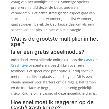
vraag van persoonlijke smaak. Sommige spelers
prefereren altijd dezelfde kleur, anderen
veranderen. Het echte strategische aspect gaat van
start pas na de inzet, wanneer je beslist wanneer je
gaat stoppen. Bekijk de kleurkeuze daarom als een
aspect van het plezier, niet van je strategie.
Wat is de grootste multiplier in het
spel?
Is er een gratis speelmodus?
Inderdaad. Verschillende online casino’s die
Cash Or
Crash Live
presenteren, beschikken over een
testmodus of speel voor pret optie. Hierbij speel je
met nep credits in plaats van echt geld. Dit is een
ideale manier voor starters om de regels, het tempo
en de interface te begrijpen zonder enig geldelijk
risico. Kijk na bij je casino of deze mogelijkheid er is.
Hoe snel moet ik reageren op de
Cash/Crash keuze?