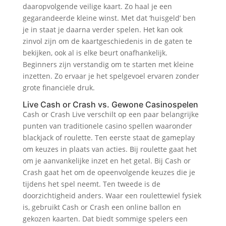
daaropvolgende veilige kaart. Zo haal je een
gegarandeerde kleine winst. Met dat ‘huisgeld’ ben
je in staat je daarna verder spelen. Het kan ook
zinvol zijn om de kaartgeschiedenis in de gaten te
bekijken, ook al is elke beurt onafhankelijk.
Beginners zijn verstandig om te starten met kleine
inzetten. Zo ervaar je het spelgevoel ervaren zonder
grote financiële druk.
Live Cash or Crash vs. Gewone Casinospelen
Cash or Crash Live verschilt op een paar belangrijke
punten van traditionele casino spellen waaronder
blackjack of roulette. Ten eerste staat de gameplay
om keuzes in plaats van acties. Bij roulette gaat het
om je aanvankelijke inzet en het getal. Bij Cash or
Crash gaat het om de opeenvolgende keuzes die je
tijdens het spel neemt. Ten tweede is de
doorzichtigheid anders. Waar een roulettewiel fysiek
is, gebruikt Cash or Crash een online ballon en
gekozen kaarten. Dat biedt sommige spelers een