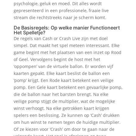
psychologie, geluk en moed. Dit alles wordt
gepresenteerd in een professionele, fraaie live
stream die rechtstreeks naar je scherm komt.
De Basisregels: Op welke manier Functioneert
Het Spelletje?
De regels van Cash or Crash Live zijn met doel
simpel. Dat maakt het spel meteen interessant. Elke
game begint met het plaatsen van een inzet op Rood
of Geel. Vervolgens begint de host met het
‘oppompen’ van de virtuele ballon. Er worden vijf
kaarten gepakt. Elke kaart beslist de ballon een
‘pomp’ krijgt. Een Rode kaart betekent een veilige
pomp. Een Gele kaart betekent een gevaarlijke pomp,
die de ballon naar het barsten brengt. Na elke
veilige pomp stijgt de multiplier, wat de mogelijke
winst verhoogt. Na elke getrokken kaart krijgen
spelers een beslissing. Ze kunnen op ‘Cash’ drukken
om hun winst te nemen tegen de huidige multiplier.
Of ze kiezen voor ‘Crash’ om door te gaan naar de